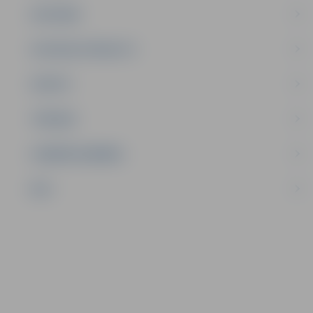
SATIKSME
SOCIĀLAIS ATBALSTS
SPORTS
TŪRISMS
UZŅĒMĒJDARBĪBA
NVO