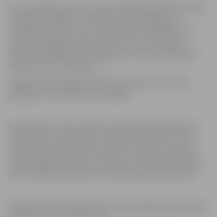
Ar valstvienības bāzes komandu Rīgā ieradās Baltkrievija
(kopā 63 pldētāji). Tieši baltkrievu peldētāji guva
vislielākos panākumus un lielāko skaitu apbalvojumu –
kopā 31 godalga,, padarot konkurenci ļoti spēcīgu.
Igauniju pārstāvēja 41 peldētājs, no Lietuvas ieradās 11
sportisti, bet no Krievijas – 1.
Jelgavnieki spēcīgajā konkurencē izcīnija 1 sudraba
godalga un četras bronzas medaļas.
Vislabākie rezultāti Jelgavas Specializētās peldēšanas
skolas (JSPS) audzēknim Jevgēnijam Boicovam, kurš
sacensībās, spītējot konkurencei, izcīnīja trīs medaļas
individuālajās distancēs! J.Boicovam sudrabs 50m brasā,
bronza 200m brīvajā stilā un 100m kompleksa distancē.
Sieviešu konkurencē bronzas medaļu 100m brasā izcīnīja