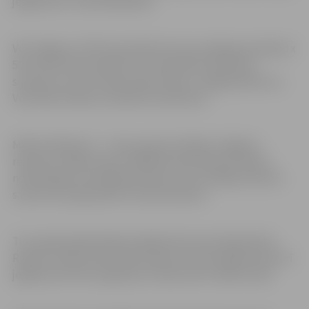
jelgavniece Jana Dobrjanska.
Vēl Jelgavas JSPS komandai bronzas medaļas jauktajā 4 x
50 m brīvā stila stafetē, kur komandā startē divas
sievietes un divi vīrieši: Andris Skuja, Jevgēnijs Boicovs,
Veronika Gorškova, Renāte Artamonova.
Matīss Kaktiņš 11 – 12 g.v. grupā uzlabojis Jelgavas
rekordus: 100m brasa un 200m brasa distancē. Nesen
notikušajās sacensībās Rostokā, viņš uzstādīja rekordu
savā vecuma grupā 50 m brasa distancē.
Tuvu goda pjedestālam lielajā konkurencē bija Didzis
Rudavs. Viņam 4.vieta 50m brasā un 5.vieta 100m brasā. Arī
jelgavniece Elīza Lagzdiņa izcīnīja 4.vietu 200m brasā.