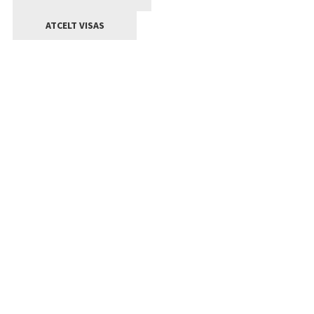
ATCELT VISAS
Kontakti
Jelgavas valstpilsētas pašvaldība
Lielā iela 11, Jelgava, LV-3001
+371 63005522
pasts@jelgava.lv
Klientu apkalpošana