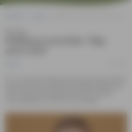
Sākumlapa
Jaunumi
Peldēšanas sacensības “Riga sprint 2018”
Klausīties
Peldēšanas sacensības “Riga
sprint 2018”
05/11/2018
Jaunumi
No 2.-3.novembrim Daugavas sporta namā tika aizvadīts 6.
Starptautiskais sprinta festivāls peldēšanā “Riga Sprint
2018”. Jelgavnieki spēcīgajā konkurencē izcīnījuši 1
sudraba godalga un četras bronzas medaļas.