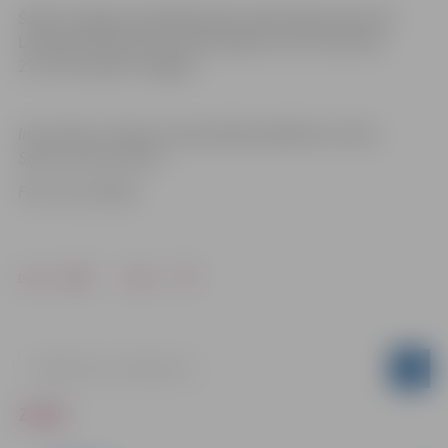
Šobrīd Jelgavas peldētāji aktīvi sākuši gatavoties 29.
Latvijas Novadu kausa sacensībām, kuru norise būs
23.-24. novembrī Jelgavā.
Informācija: Jelgavas Specializētā peldēšanas skola,
Sporta servisa centrs
Foto: Ivars Veiliņš
Drukāt
Dalīties
ZIŅAS