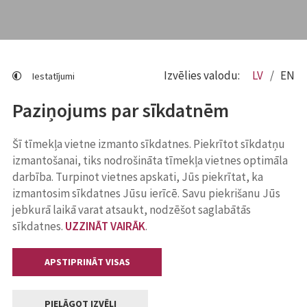
Izvēlies valodu:
LV
EN
Iestatījumi
Paziņojums par sīkdatnēm
Šī tīmekļa vietne izmanto sīkdatnes. Piekrītot sīkdatņu
izmantošanai, tiks nodrošināta tīmekļa vietnes optimāla
darbība. Turpinot vietnes apskati, Jūs piekrītat, ka
izmantosim sīkdatnes Jūsu ierīcē. Savu piekrišanu Jūs
jebkurā laikā varat atsaukt, nodzēšot saglabātās
sīkdatnes.
UZZINĀT VAIRĀK
.
APSTIPRINĀT VISAS
PIELĀGOT IZVĒLI