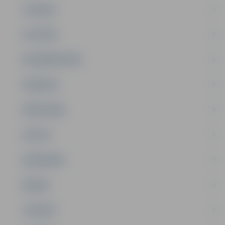
JAUNUMI
IZGLĪTĪBA
NODARBINĀTĪBA
PASĀKUMI
PAŠVALDĪBA
PILSĒTA
SABIEDRĪBA
ĢIMENE
JAUNIEŠI