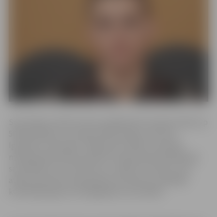
Sacensības notika 6 celiņu peldbaseinā, kopā pulcējot ap
500 peldētāju no Latvijas, Baltkrievijas, Lietuvas,
Igaunijas un Krievijas. “Riga Sprint 2018” sacensību
mērogs pielīdzināts pasaules čempionāta kvalifikācijas
sacensībām, kas nozīmē, ka, uzrādot rezultātu, kurš
atbilst pasaules čempionāta normatīvam, peldētāji
kvalificējas gada nozīmīgākajām sacensībām.