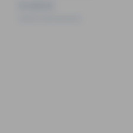
Ziņu sagatavoja
Sabiedrisko attiecību departaments