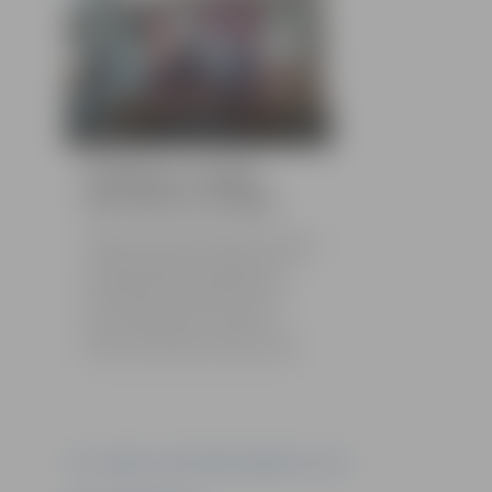
4 bildes
Peldētāji no Liepājas
pārved piecas medaļas
Jelgavas Specializētās peldēšanas skolas
(JSPS) treneres Astras Ozoliņas audzēkņi
19. aprīlī piedalījās Liepājas pilsētas
atklātajā čempionātā peldēšanā, kas
vienlaicīgi bija arī Latvijas kausa VI
posms. Jelgavniekiem sacensībās
izdevās izcīnīt piecas medaļas – divas
zelta, vienu sudraba un divas bronzas.
Foto: Jelgavas Specializētā peldēšanas skola