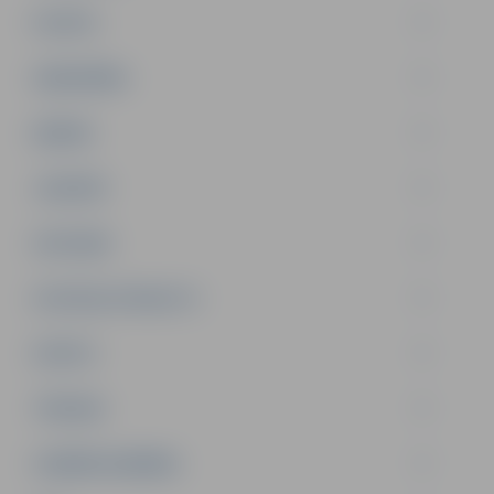
PILSĒTA
SABIEDRĪBA
ĢIMENE
JAUNIEŠI
SATIKSME
SOCIĀLAIS ATBALSTS
SPORTS
TŪRISMS
UZŅĒMĒJDARBĪBA