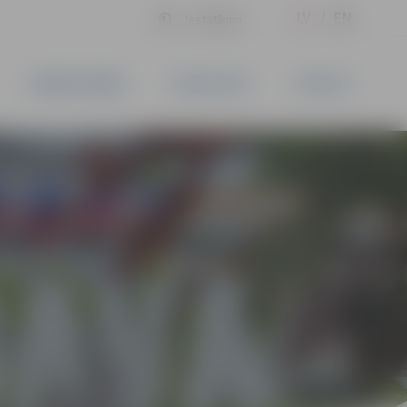
LV
EN
Iestatījumi
UZŅĒMĒJDARBĪBA
PAKALPOJUMI
KONTAKTI