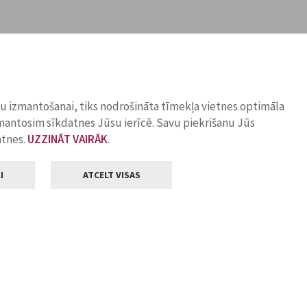
ņu izmantošanai, tiks nodrošināta tīmekļa vietnes optimāla
zmantosim sīkdatnes Jūsu ierīcē. Savu piekrišanu Jūs
atnes.
UZZINĀT VAIRĀK
.
I
ATCELT VISAS
Klientu apkalpošana
ilsētas pašvaldība
Darba laiks