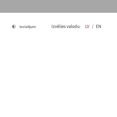
Izvēlies valodu:
LV
EN
Iestatījumi
Lapas karte
Viegli lasīt