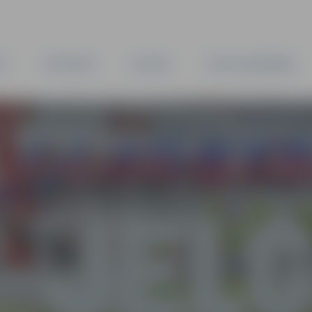
TA
PAŠVALDĪBA
IESTĀDES
KAPITĀLSABIEDRĪBAS