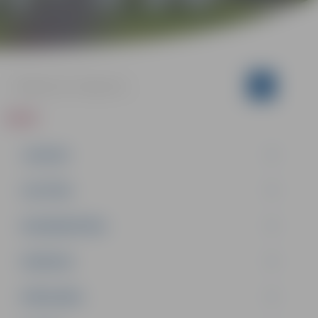
ZIŅAS
JAUNUMI
IZGLĪTĪBA
NODARBINĀTĪBA
PASĀKUMI
PAŠVALDĪBA