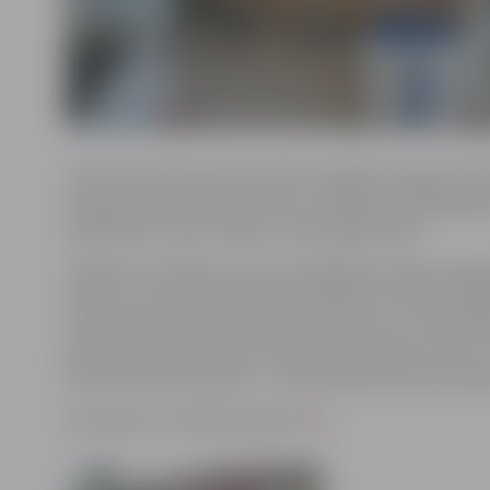
JSPS direktora vietnieks Aldis Trukšāns informē, ka sa
dzimuši un jaunāki) un juniori (no 2005. līdz 2009. ga
peldētāji no visas Latvijas, tostarp jelgavnieki.
Labākos rezultātus no mūsu peldēšanas skolas audzēkņ
izcīnot 1. vietu 100 metros tauriņstilā ar rezultātu 5
vieta 200 metros brasā (3:14,97 minūtes) un 3. vieta 
junioru grupā 200 metros brīvajā stilā izdevās izcīnīt 
Krauklim junioru grupā – 3. vieta 100 metros tauriņstil
Sacensību rezultāti pieejami
ŠEIT
.