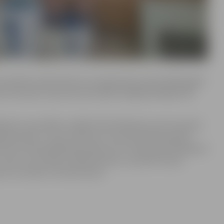
censības notika divās vecuma grupās: jaunieši (2010. gadā
dam dzimušie). Kopumā sacensībās Liepājā piedalījās 199
iem sacensībās uzrādīja: Elijs Aleksejevs junioru grupā,
6,06 sekundes, Timurs Kolosovs, kuram jauniešu grupā 1.
50 metros brasā (40,66 sekundes), bet Jaroslavam Orbidānam
2. vietu ar rezultātu 1:59,59 minūtes, savukārt Kimam
ā ar rezultātu 1:07,46 minūtes.