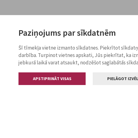
Paziņojums par sīkdatnēm
Šī tīmekļa vietne izmanto sīkdatnes. Piekrītot sīkdat
darbība. Turpinot vietnes apskati, Jūs piekrītat, ka i
jebkurā laikā varat atsaukt, nodzēšot saglabātās sīkd
APSTIPRINĀT VISAS
PIELĀGOT IZVĒL
Kontakti
Jelgavas valstp