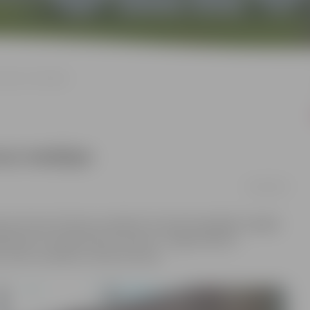
ed piecas medaļas
ecas medaļas
22/04/2024
es Astras Ozoliņas audzēkņi 19. aprīlī piedalījās Liepājas
i bija arī Latvijas kausa VI posms. Jelgavniekiem
a, vienu sudraba un divas bronzas.