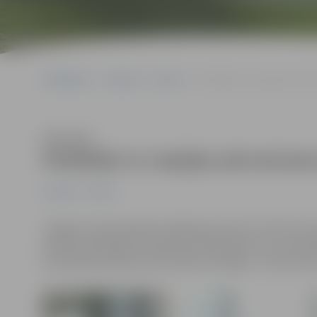
Sākumlapa
Jaunumi
Sports
Peldētāji no Liepājas pārv
Klausīties
Peldētāji no Liepājas pārved pi
Jaunumi
Sports
Jelgavas Specializētās peldēšanas skolas (JSPS) trener
pilsētas atklātajā čempionātā peldēšanā, kas vienlaicīg
sacensībās izdevās izcīnīt piecas medaļas – divas zelt