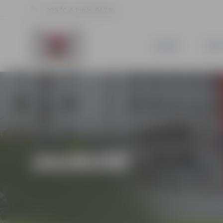
20.5 °C, 5.1 m/s, 64.7 %
JAUNUMI
PILSĒ
JAUNUMI