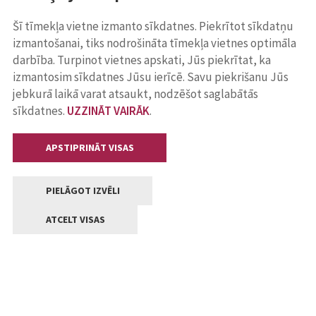
Šī tīmekļa vietne izmanto sīkdatnes. Piekrītot sīkdatņu
izmantošanai, tiks nodrošināta tīmekļa vietnes optimāla
darbība. Turpinot vietnes apskati, Jūs piekrītat, ka
izmantosim sīkdatnes Jūsu ierīcē. Savu piekrišanu Jūs
jebkurā laikā varat atsaukt, nodzēšot saglabātās
sīkdatnes.
UZZINĀT VAIRĀK
.
APSTIPRINĀT VISAS
PIELĀGOT IZVĒLI
ATCELT VISAS