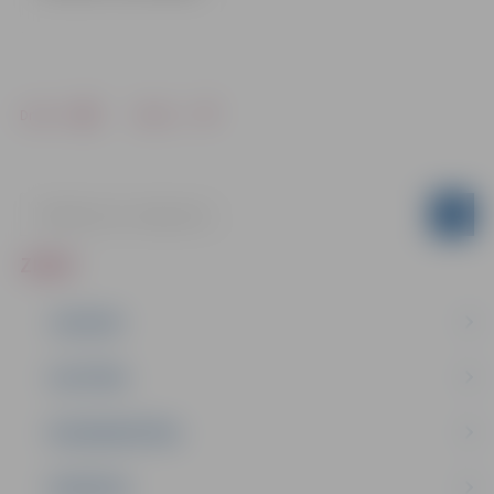
Drukāt
Dalīties
ZIŅAS
JAUNUMI
IZGLĪTĪBA
NODARBINĀTĪBA
PASĀKUMI