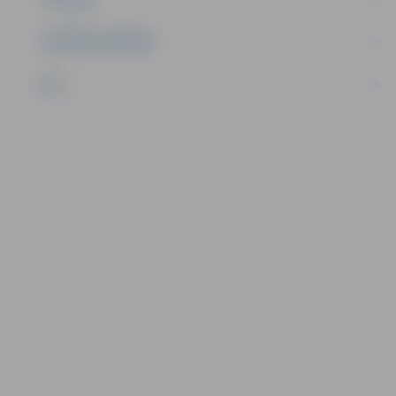
UZŅĒMĒJDARBĪBA
NVO