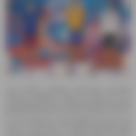
JSPS audzēkņi piedalījās starptautiskās sacensībās
“Madwave Challenge of Riga”, kas notika 28. un 29.
augustā Ķīpsalas 50 metru peldbaseinā Rīgā. Sacensībās
piedalījās 620 dalībnieki no Latvijas, Igaunijas un Lietuvas.
No JSPS peldētājiem
1. vietu izcīnīja
Kristians Brenčs 50
metros un 100 metros uz muguras 2006.–2007. gadā