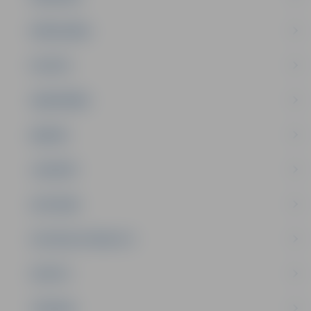
PAŠVALDĪBA
PILSĒTA
SABIEDRĪBA
ĢIMENE
JAUNIEŠI
SATIKSME
SOCIĀLAIS ATBALSTS
SPORTS
TŪRISMS