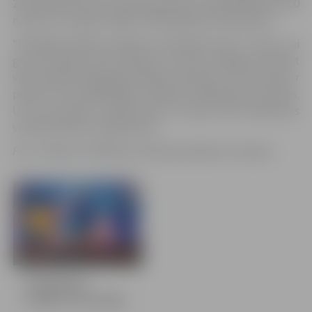
2011. gadā dzimušo meiteņu grupā un Valērija Baduna 100
metros uz muguras 2006.–2007. gadā dzimušo grupā.
“Peldētāji nebija startējuši sacensībās kopš 7. marta. Lai
gan sacensības tika
izstieptas
, lai būtu iespējams ievērot
visas epidemioloģiskās drošības prasības, mums visiem ir
prieks, ka arī peldētājiem beidzot atsākušās sacensības.
Un arī rezultāti ir iepriecinoši,” rezumē JSPS direktores
vietnieks Māris Lindenbaums.
Foto: Jelgavas Peldēšanas federācija/Roberts Voskāns
8 bildes
Peldētājiem
atsākas sacensības