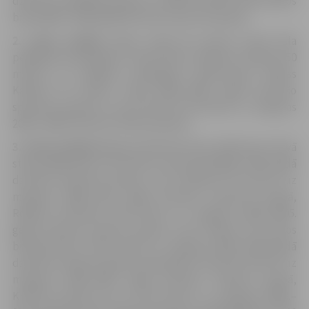
dzimušo peldētāju grupā un Matīss Kaktiņš 100 metros
brasā 2004.–2005. gadā dzimušo sportistu grupā.
2. vietu izcīnīja
Andris Skuja 50 metros brīvā stila
peldējumā pieaugušo konkurencē, Maksims Ņikitins 50
metros uz muguras pieaugušo konkurencē, Matīss
Kaktiņš 50 metros brasā 2004.–2005. gadā dzimušo
sportistu grupā un Laura Šinkus 50 metros uz muguras
2004.–2005. dzimušo meiteņu grupā.
3. vietu izcīnīja
Nikolass Deičmans 50 un 100 metru brīvā
stila peldējumā un 50 metros tauriņstilā 2006.–2007. gadā
dzimušo sportistu grupā, Juris Kalnietis 50 metros uz
muguras 2008.–2011. gadā dzimušo sportistu grupā,
Roberts Gūtmanis 100 metros uz muguras 2004.–2005.
gadā dzimušo sportist grupā, Laura Šinkus 50 metros
brīvajā stilā un 100 metros uz muguras 2004.–2005. gadā
dzimušo meiteņu grupā, Anastasija Fortele 50 metros uz
muguras 2006.–2007. gadā dzimušo meiteņu grupā,
Kristīne Zinoviča 50 un 100 metros uz muguras 2008.–