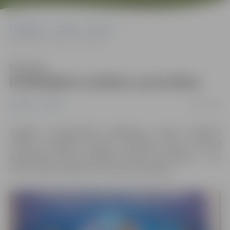
Sākumlapa
Jaunumi
Sports
Peldētājiem atsākas sacensības
Klausīties
Peldētājiem atsākas sacensības
03/09/2020
Jaunumi
Sports
Jelgavas Specializētās peldēšanas skolas audzēkņi
(JSPS) aizvadījuši pirmās sacensības kopš
Covid-19
pandēmijas. Mūsu peldētāji izcīnīja 18 medaļas – trīs
zelta, četras sudraba un 11 bronzas medaļas.