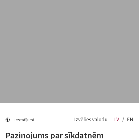
Izvēlies valodu:
LV
EN
Iestatījumi
Paziņojums par sīkdatnēm