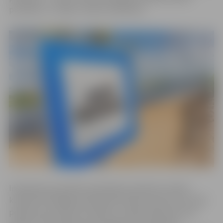
prasībām, un tajās ir atļauts peldēties.
Inspekcijas speciālisti padziļinātu peldvietu ūdens
kvalitāti oficiālajās peldvietās kā laboratoriski tā vizuāli
peldsezonas laikā, kas sākās 15. maijā, pārbauda reizi