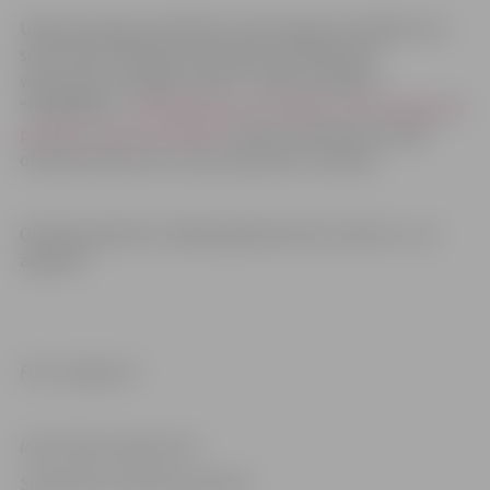
Ūdens paraugu kvalitātes monitoringa rezultātiem var
sekot līdzi Veselības inspekcijas tīmekļvietnē
www.vi.gov.lv sadaļā “Jomas”, “Vides veselība”,
“Peldūdens”,
“Peldūdens monitorings un informācija par
peldvietu ūdens kvalitāti”
. Šeit arī atrodams Latvijas
oficiālo iekšzemes un jūras peldvietu saraksts.
Oficiālo peldvietu nākošā pārbaude tiks veikta 1. un 2.
augustā.
Foto: Jelgava.lv
Informācija sagatavota
Sabiedrisko attiecību pārvadē