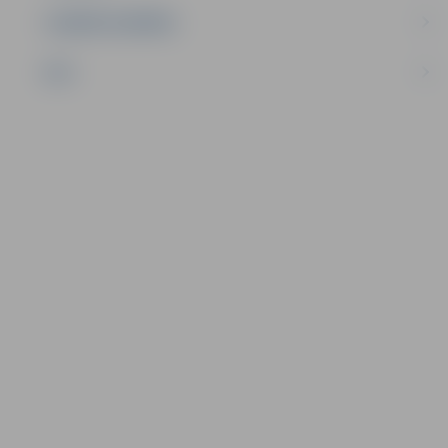
UZŅĒMĒJDARBĪBA
NVO