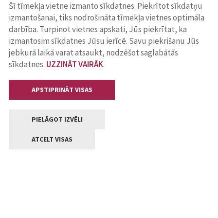
Šī tīmekļa vietne izmanto sīkdatnes. Piekrītot sīkdatņu
izmantošanai, tiks nodrošināta tīmekļa vietnes optimāla
darbība. Turpinot vietnes apskati, Jūs piekrītat, ka
izmantosim sīkdatnes Jūsu ierīcē. Savu piekrišanu Jūs
jebkurā laikā varat atsaukt, nodzēšot saglabātās
sīkdatnes.
UZZINĀT VAIRĀK
.
APSTIPRINĀT VISAS
PIELĀGOT IZVĒLI
ATCELT VISAS