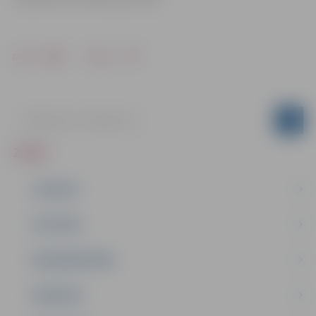
Drukāt
Dalīties
ZIŅAS
JAUNUMI
IZGLĪTĪBA
NODARBINĀTĪBA
PASĀKUMI