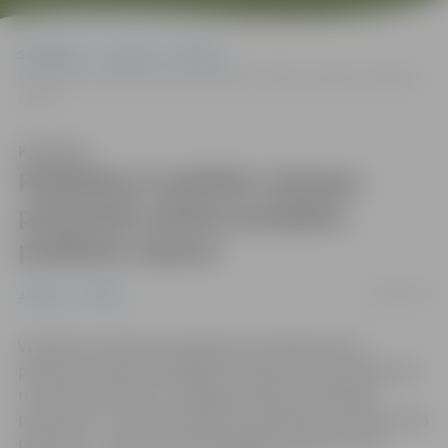
Sākumlapa
Jaunumi
Pilsēta
Peldūdens kvalitāte Lielupes peldvietās atbilst prasībām; peldēties
atļauts
Klausīties
Peldūdens kvalitāte Lielupes
peldvietās atbilst prasībām;
peldēties atļauts
08/07/2022
Jaunumi
Pilsēta
Veselības inspekcija šonedēļ veica kārtējo ūdens
pārbaudi Latvijas oficiālajās peldvietās. Veikto pārbaužu
rezultāti apliecina, ka Jelgavas pilsētas oficiālajās
peldvietās – Lielupes labā krasta peldvietā un Pasta salas
peldvietā – ūdens mikrobioloģiskā kvalitāte atbilst