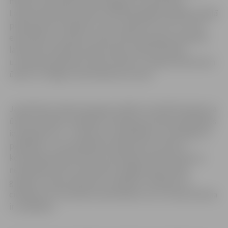
mēnesī, līdz peldsezonas beigām 15. septembrī.
Laboratorijā tiek noteikti mikrobioloģiskie rādītāji: fekālā
piesārņojuma indikatori zarnu nūjiņas (E.coli) un zarnu
enterokoki, savukārt vizuāli, ūdens paraugu ņemšanas
laikā tiek novērtēta ūdens krāsa, pievērsta īpaša
uzmanība peldošiem atkritumiem un naftas produktiem
ūdenī un zilaļģu savairošanās procesam.
Ja peldvietu ūdens paraugu analīžu rezultāti liecinās, ka
ūdens neatbilst prasībām, inspekcija noteiks peldēšanās
ierobežojumus – ieteikumu nepeldēties vai aizliegumu
peldēties, un attiecīgā informācija tiks izvietota
konkrētās peldvietas informatīvajā stendā. Ieteikums
nepeldēties būtu ievērojams jutīgām iedzīvotāju
grupām: maziem bērniem, vecākiem cilvēkiem un
cilvēkiem ar hroniskām saslimšanām, kuru imūnā sistēma
ir novājināta.