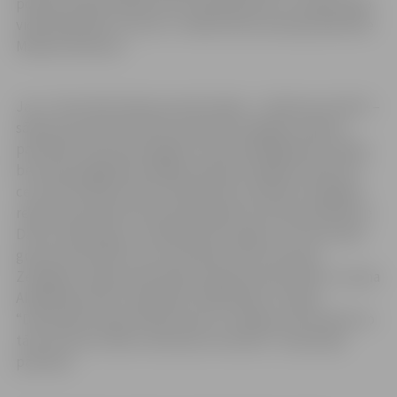
policijā, tāpat kā jebkurā citā darbavietā, ir svarīgi, kādā
vidē darbinieki uzturas,” norāda Valsts policijas pārstāve
Madara Šeršņova.
Jau 1. decembrī darbu jaunās telpās – Satiksmes ielā 2A –
sāka jaunizveidotā Valsts policijas Zemgales reģiona
pārvaldes Dienvidzemgales iecirkņa Reaģēšanas nodaļa,
bet kopš pagājušās nedēļas telpās Zemgales Darījumu
centrā Atmodas ielā 19 strādā Valsts policijas Zemgales
reģiona pārvaldes Dienvidzemgales iecirkņa priekšniece
Dana Landsberga, Izmeklēšanas nodaļas un Prevencijas
grupas darbinieki, bet atsevišķas Valsts policijas
Zemgales reģiona pārvaldes amatpersonas darbu turpina
Akadēmijas ielā 3, bijušajās “SEB bankas” telpās.
“Darbinieki telpas Pētera ielā 5 ir atstājuši, bet šobrīd no
tām vēl tiek izvākts atlikušais inventārs,” tā policijas
pārstāve.