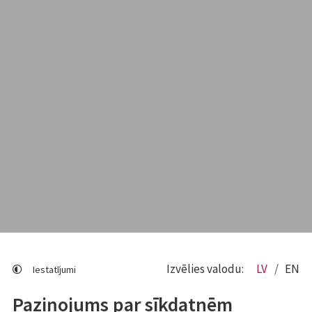
Izvēlies valodu:
LV
EN
Iestatījumi
Paziņojums par sīkdatnēm