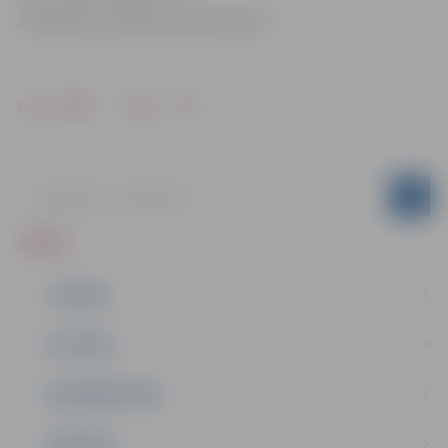
Sabiedrisko attiecību departamentā
Drukāt
Dalīties
ZIŅAS
JAUNUMI
IZGLĪTĪBA
NODARBINĀTĪBA
PASĀKUMI