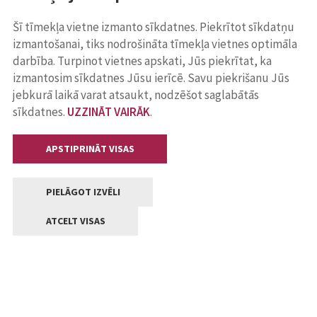
Šī tīmekļa vietne izmanto sīkdatnes. Piekrītot sīkdatņu
izmantošanai, tiks nodrošināta tīmekļa vietnes optimāla
darbība. Turpinot vietnes apskati, Jūs piekrītat, ka
izmantosim sīkdatnes Jūsu ierīcē. Savu piekrišanu Jūs
jebkurā laikā varat atsaukt, nodzēšot saglabātās
sīkdatnes.
UZZINĀT VAIRĀK
.
APSTIPRINĀT VISAS
PIELĀGOT IZVĒLI
ATCELT VISAS