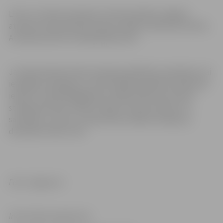
Līdz ar to Valsts policijas struktūrvienības Jelgavā
atrodas četrās adresēs: Katoļu ielā 8A, Satiksmes ielā 2A,
Atmodas ielā 19 un Akadēmijas ielā 3.
Ja nepieciešama Valsts policijas palīdzība, piemēram, lai
iesniegtu iesniegumu, iedzīvotājiem jāvēršas Satiksmes
ielā 2A. Turklāt Reaģēšanas nodaļa Satiksmes ielā 2A
strādā diennakts režīmā. Tāpat ar Valsts policiju var
sazināties, zvanot uz Operatīvās vadības nodaļu pa
diennakts tālruni 110.
Foto: Jelgava.lv
Informācija sagatavota