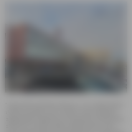
“Telpas Pētera ielā bija nolietotas, un tur nebija darbam
atbilstoši apstākļi. Lai tos uzlabotu, Valsts policija jau
pagājušā gada nogalē lēma, ka darbinieki no Pētera ielas
pārcelsies uz jaunām telpām vairākās adresēs. Valsts