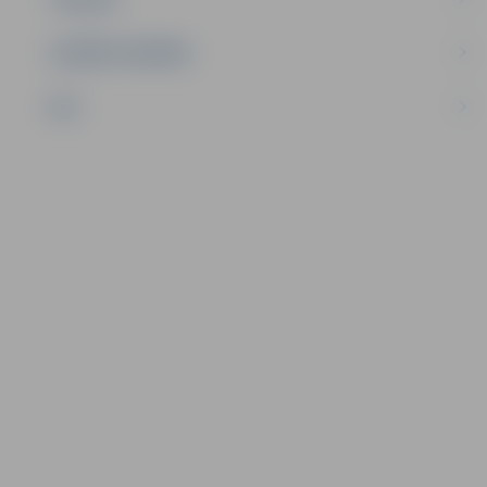
UZŅĒMĒJDARBĪBA
NVO