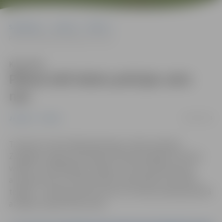
Sākumlapa
Jaunumi
Pilsēta
Pētera ielā Valsts policijas vairs nav
Klausīties
Pētera ielā Valsts policijas vairs
nav
24/01/2023
Jaunumi
Pilsēta
Turpinot strukturālās pārmaiņas, Valsts policijas
Zemgales reģiona pārvaldes Dienvidzemgales iecirkņa
vadība, Izmeklēšanas nodaļas un Prevencijas grupas
amatpersonas no Pētera ielas 5 pārcēlušās uz jaunām
telpām – Atmodas ielā 19. Līdz ar to Valsts policija pilnībā
atstājusi telpas Pētera ielā.