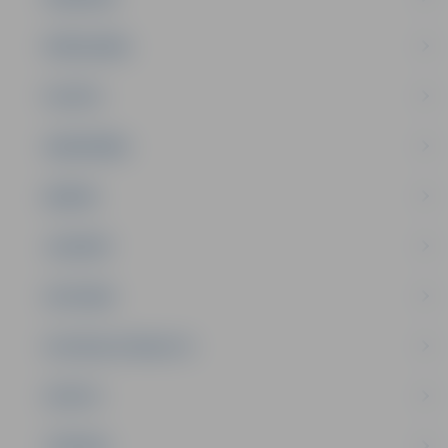
PAŠVALDĪBA
PILSĒTA
SABIEDRĪBA
ĢIMENE
JAUNIEŠI
SATIKSME
SOCIĀLAIS ATBALSTS
SPORTS
TŪRISMS