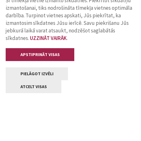
Šī tīmekļa vietne izmanto sīkdatnes. Piekrītot sīkdatņu
izmantošanai, tiks nodrošināta tīmekļa vietnes optimāla
darbība. Turpinot vietnes apskati, Jūs piekrītat, ka
izmantosim sīkdatnes Jūsu ierīcē. Savu piekrišanu Jūs
jebkurā laikā varat atsaukt, nodzēšot saglabātās
sīkdatnes.
UZZINĀT VAIRĀK
.
APSTIPRINĀT VISAS
PIELĀGOT IZVĒLI
ATCELT VISAS