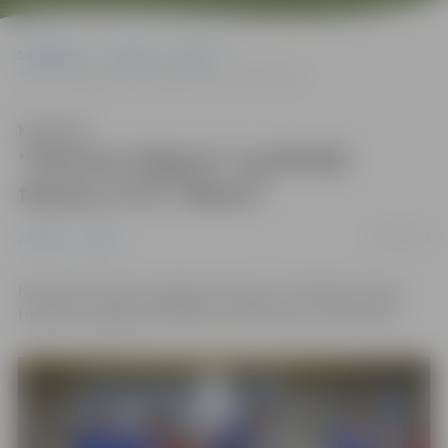
Sākumlapa
Jaunumi
Sports
“Petrow/Jelgava” pusfinālā tiksies ar FK “Nikars”
Klausīties
“Petrow/Jelgava” pusfinālā
tiksies ar FK “Nikars”
28/03/2022
Jaunumi
Sports
Komanda
“
Petrow/Jelgava
“
iekļuvusi
“
Optibet
“
telpu
futbola virslīgas pusfinālā, kurā tiksies ar FK
“
Nikars
“
.