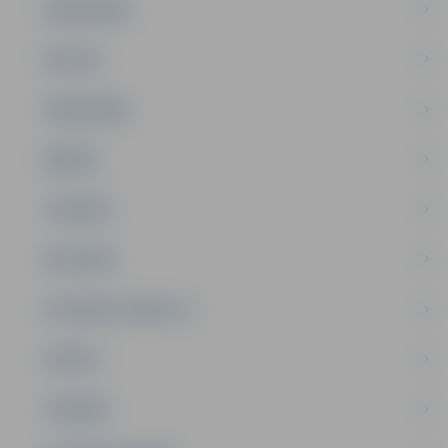
PAŠVALDĪBA
PILSĒTA
SABIEDRĪBA
ĢIMENE
JAUNIEŠI
SATIKSME
SOCIĀLAIS ATBALSTS
SPORTS
TŪRISMS