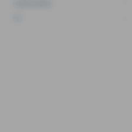
UZŅĒMĒJDARBĪBA
NVO