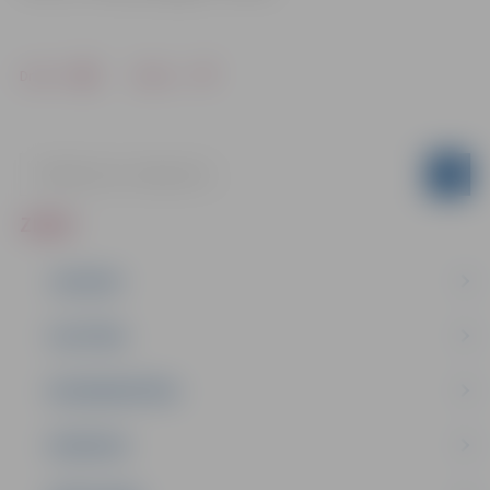
Drukāt
Dalīties
ZIŅAS
JAUNUMI
IZGLĪTĪBA
NODARBINĀTĪBA
PASĀKUMI