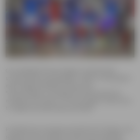
Ceturtdaļfinālā “Petrow/Jelgava” cīņā līdz divām
uzvarām pārliecinoši pārspēja FC “Nikers”. Pirmā spēle 9.
martā Jelgavā noslēdzās ar 9:0 par labu
“Petrow/Jelgava”, otrā spēle 26. martā izbraukumā
noslēdzās ar rezultātu 7:2 “Petrow/Jelgava” labā. Līdz ar
to Jelgavas komanda iekļuva pusfinālā.
Pusfinālā mūsu komandas pretinieki būs FK “Nikars”, kas
regulāro turnīru noslēdza 3. vietā un ceturtdaļfinālā