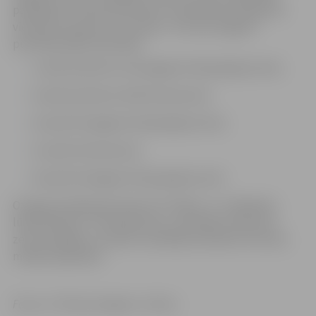
pārspēja FK “Nīca/Otankimill”. Pusfinālā cīņas ilgs līdz
vienas komandas trīs uzvarām. “Petrow/Jelgava”
pusfināla spēļu kalendārs:
2. aprīlī pulksten 14 Zemgales Olimpiskajā centrā,
9. aprīlī pulksten 16.45 izbraukumā,
16. aprīlī Zemgales Olimpiskajā centrā,
23. aprīlī izbraukumā,
30. aprīlī Zemgales Olimpiskajā centrā.
Otrajā pusfināla pārī tiksies FK “Raba” un “Jēkabpils
lūši/Ošukalns”. Pusfinālu pāru uzvarētāji cīnīsies par
zelta medaļām, savukārt zaudētāji noskaidros bronzas
medaļu ieguvējus.
Foto: no “Petrow/Jelgava” arhīva