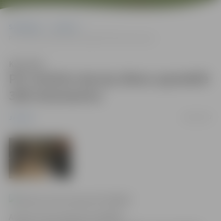
Sākumlapa
Jaunumi
PIC Atvērto durvju dienu apmeklē 300 interesentu
Klausīties
PIC Atvērto durvju dienu apmeklē
300 interesentu
18/09/2007
Jaunumi
Atvērto durvju diena PIC 09.2007.