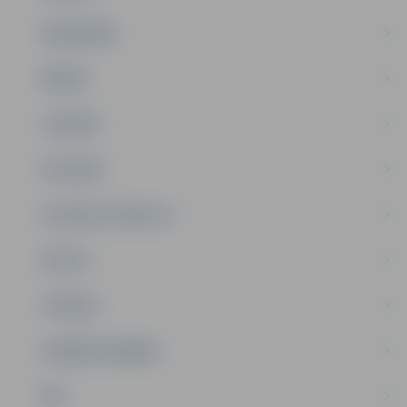
SABIEDRĪBA
ĢIMENE
JAUNIEŠI
SATIKSME
SOCIĀLAIS ATBALSTS
SPORTS
TŪRISMS
UZŅĒMĒJDARBĪBA
NVO