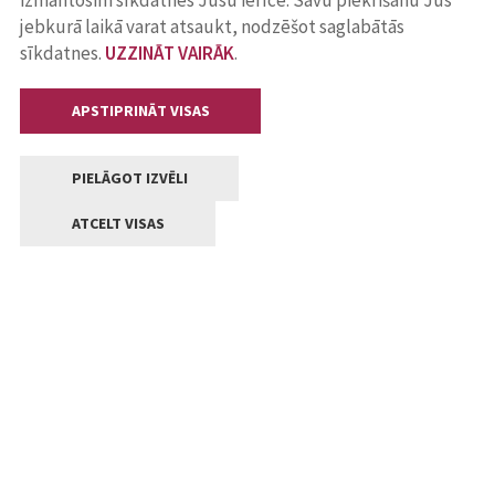
izmantosim sīkdatnes Jūsu ierīcē. Savu piekrišanu Jūs
jebkurā laikā varat atsaukt, nodzēšot saglabātās
sīkdatnes.
UZZINĀT VAIRĀK
.
APSTIPRINĀT VISAS
PIELĀGOT IZVĒLI
ATCELT VISAS
Kontakti
Jelgavas valstpilsētas pašvaldība