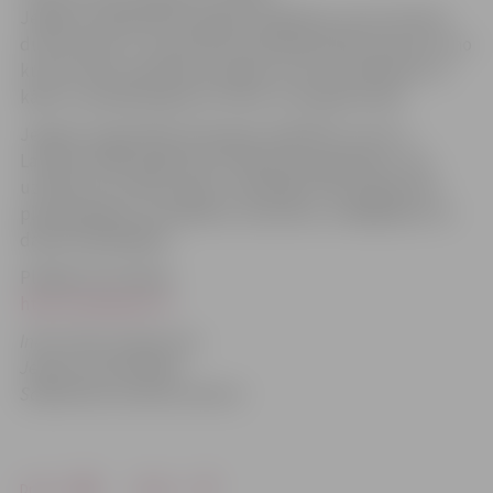
Jelgavas reģionālā Pieaugušo izglītības centra Atvērto
durvju dienu 13. septembrī apmeklēja 300 interesentu no
kuriem 238 uzrakstīja iesniegumus par pieteikšanos uz
kādu no piedāvātajiem kursiem un programmām.
Jelgavas reģionālais Pieaugušo izglītības centrs ir
Latvijas lielākā izglītības iestāde pieaugušajiem, kas
uzsāk jauno mācību gadu, piedāvājot 101 programmu
pieaugušajiem ,jauniešiem, senioriem, strādājošiem un
darba meklētājiem.
Plašāka informācija
http://www.jrpic.lv/
Informācija sagatavota
Jelgavas pašvaldības
Sabiedrisko attiecību sektorā
Drukāt
Dalīties