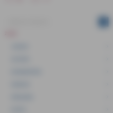
ZIŅAS
JAUNUMI
IZGLĪTĪBA
NODARBINĀTĪBA
PASĀKUMI
PAŠVALDĪBA
PILSĒTA