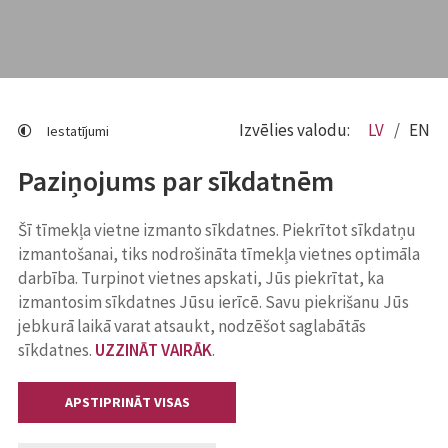
Izvēlies valodu:
LV
EN
Iestatījumi
Paziņojums par sīkdatnēm
Šī tīmekļa vietne izmanto sīkdatnes. Piekrītot sīkdatņu
izmantošanai, tiks nodrošināta tīmekļa vietnes optimāla
darbība. Turpinot vietnes apskati, Jūs piekrītat, ka
izmantosim sīkdatnes Jūsu ierīcē. Savu piekrišanu Jūs
jebkurā laikā varat atsaukt, nodzēšot saglabātās
sīkdatnes.
UZZINĀT VAIRĀK
.
APSTIPRINĀT VISAS