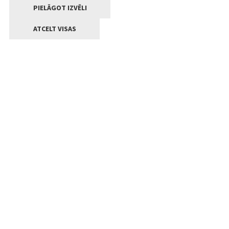
PIELĀGOT IZVĒLI
ATCELT VISAS
Kontakti
Jelgavas valstpilsētas pašvaldība
Lielā iela 11, Jelgava, LV-3001
+371 63005522
pasts@jelgava.lv
Klientu apkalpošana