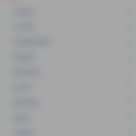
JAUNUMI
IZGLĪTĪBA
NODARBINĀTĪBA
PASĀKUMI
PAŠVALDĪBA
PILSĒTA
SABIEDRĪBA
ĢIMENE
JAUNIEŠI