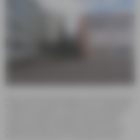
2
Plānots izveidot publiski pieejamu 1130 m
plašu betona
bruģakmens automašīnu stāvlaukumu, kurā paredzēta
vieta 45 automašīnām, no kurām 2 vietas paredzētas
cilvēkiem ar īpašām vajadzībām. Stāvlaukumā būs
iespēja iebraukt gan no esošās iebrauktuves, gan tiks
izbūvēta jauna iebrauktuve no Aspazijas ielas puses.