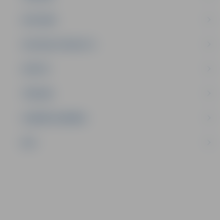
SATIKSME
SOCIĀLAIS ATBALSTS
SPORTS
TŪRISMS
UZŅĒMĒJDARBĪBA
NVO