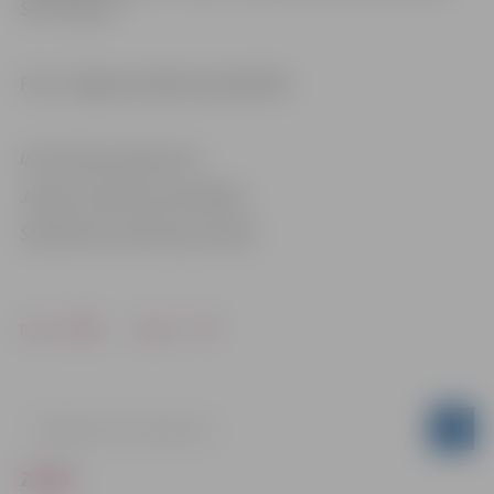
SIA “Verstis”.
Foto: Jelgavas pilsētas pašvaldība
Informācija sagatavota
Jelgavas pilsētas pašvaldības
Sabiedrisko attiecību pārvaldē
Drukāt
Dalīties
ZIŅAS