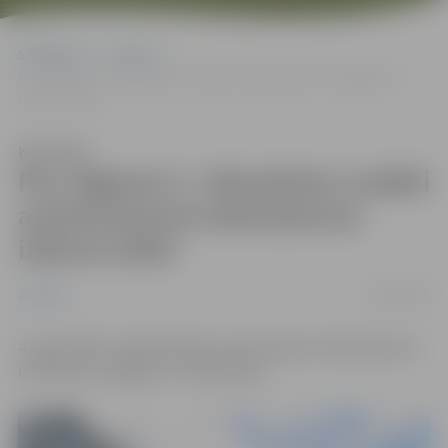
Sākumlapa
Jaunumi
Pie Jelgavas 5. vidusskolas uzsākti autotransporta stāvlaukuma
izbūves darbi
Klausīties
Pie Jelgavas 5. vidusskolas uzsākti
autotransporta stāvlaukuma
izbūves darbi
04/09/2018
Jaunumi
4. septembrī uzsākti darbi autotransporta stāvlaukuma
izbūvei pie Jelgavas 5. vidusskolas.