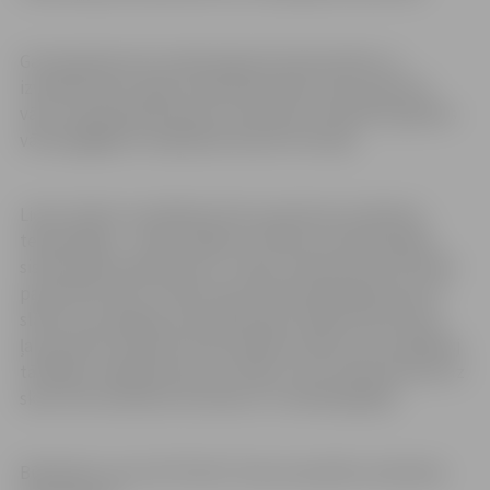
Gar Aspazijas ielu esošais žogs tiks demontēts un
izveidots jauns žogs tuvāk skolas ēkai, kā arī pārcelti
vārti, iebraukšanai skolas teritorijā un izbūvēti papildus
vārtiņi gājējiem nokļūšanai skolas teritorijā.
Lietus ūdens novadīšanai tiks izmantotas mūsdienu
tehnoloģijas – zaļie risinājumi. Plānots izveidot grāvju
sistēmu gar Aspazijas ielu. Grāvju sistēmas konstrukcijā
paredzēts 10cm un 26cm biezumā nedrenējošs grunts
slānis un drenējoša materiāla slānis. Šāda konstrukcija
ļauj izfiltrēt stāvlaukumā nonākušo ūdeni, bet nepieļauj
tā tālāku nokļūšanu grunts slāņos. Zem nobrauktuves uz
skolu tiks izbūvēta caurteka un 1 skataka/gūlija.
Būvdarbus veic SIA “KULK”, būvuzraudzību nodrošina