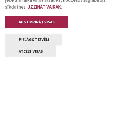
jebkurā laikā varat atsaukt, nodzēšot saglabātās
sīkdatnes.
UZZINĀT VAIRĀK
.
APSTIPRINĀT VISAS
PIELĀGOT IZVĒLI
ATCELT VISAS
Kontakti
Jelgavas valstpilsētas pašvaldība
Lielā iela 11, Jelgava, LV-3001