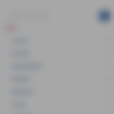
ZIŅAS
JAUNUMI
IZGLĪTĪBA
NODARBINĀTĪBA
PASĀKUMI
PAŠVALDĪBA
PILSĒTA