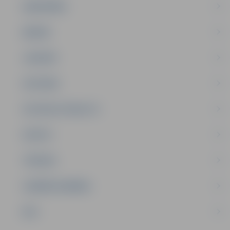
SABIEDRĪBA
ĢIMENE
JAUNIEŠI
SATIKSME
SOCIĀLAIS ATBALSTS
SPORTS
TŪRISMS
UZŅĒMĒJDARBĪBA
NVO