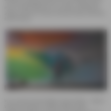
“Sociāla un iekļaujoša Eiropa un Latvija”. Mākslas darba
autors ir Matīss Maksimovs un tas tapis, sadarbojoties
Jelgavas pilsētai ar Finanšu ministriju Eiropas Savienības
fondu ietvaros.
Visu novembri piecās dažādās Latvijas pilsētās – Jelgavā,
Valmierā, Daugavpilī, Liepājā un Rīgā, ar grafiti