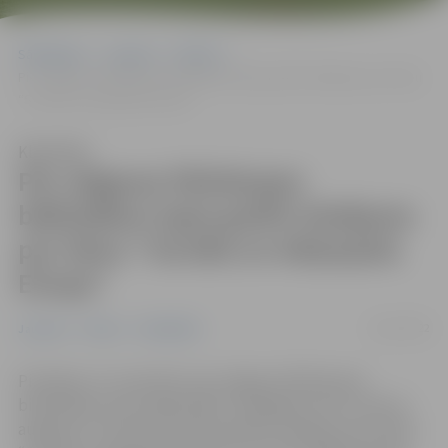
Sākumlapa
Jaunumi
Pilsēta
Pie Jelgavas Pārlielupes bibliotēkas tapis grafiti zīmējums par tēmu
“Sociāla un iekļaujoša Eiropa”
Klausīties
Pie Jelgavas Pārlielupes
bibliotēkas tapis grafiti zīmējums
par tēmu “Sociāla un iekļaujoša
Eiropa”
22/11/2022
Jaunumi
Pilsēta
Sabiedrība
Pirmdien, 21. novembrī, pie Jelgavas Pārlielupes
bibliotēkas Loka maģistrālē 17 pabeigts četrus metrus
augstais un 10 metrus platais grafiti zīmējums par tēmu