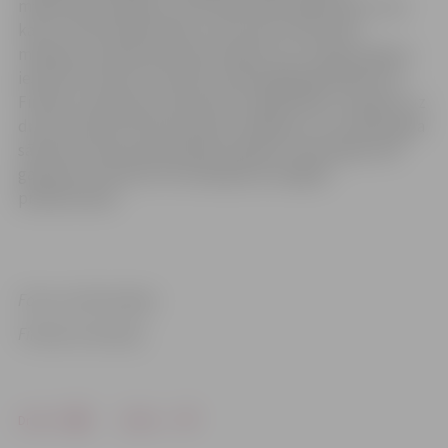
mākslinieku piesaisti, tiek veikti sienu gleznojumi, kas
katrs vizuāli attēlo kādu no ES fondu investīciju
mērķiem, simboliski demonstrējot visu Latvijas reģionu
iesaisti ES fondu investīciju veiksmīgā ieguldīšanā. Tā
Finanšu ministrija turpina vērst sabiedrības uzmanību uz
drīzu jaunā ES fondu perioda uzsākšanu un no 2023. gada
sākuma mudina potenciālos projektu īstenotājus būt
gataviem izmantot ES finansējuma sniegtās
priekšrocības.
Foto un informācija:
Finanšu ministrija
Drukāt
Dalīties