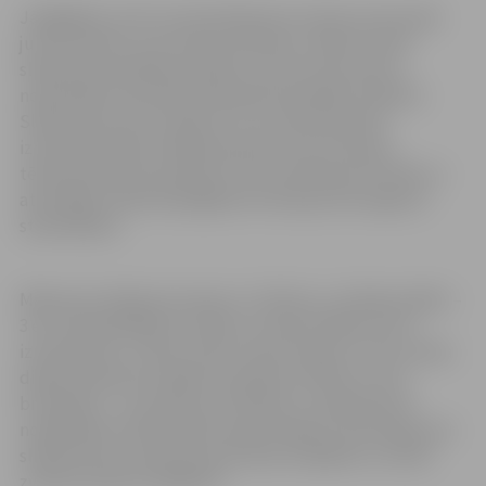
Jāatgādina, ka šī ir pirmā slidotavas ziemas sezona pēc
jumta izbūves, kas nosedz slidotavu, blakus esošo
slidotavas dzesēšanas iekārtu, kā arī zem jumta ir
nodrošināta vieta pārvietojamām skatītāju tribīnēm.
Slidotavas jumts ir īpašs ar to, ka tā būvniecībā
izmantotas liekti līmētās koksnes konstrukcijas –
tērauda elementi pielietoti vien savienojuma vietās un
atsevišķās vietās kā palīgkonstrukcija jumta seguma
stiprināšanai.
Maksa par slidojuma seansu ir 2,50 eiro, ar hokeja nūjām –
3 eiro. Apmeklētāji var slidot ar savām slidām vai arī
iznomāt tās uz vietas. Slidu nomas maksa ir 2 eiro. Darba
dienās slidotava strādā no pulksten 14 līdz 21, bet
brīvdienās – no pulksten 12.30 līdz 21. Slidotavā var
norēķināties tikai skaidrā naudā. Papildu informāciju par
slidojumiem, laukuma rezervāciju iespējams uzzināt,
zvanot pa tālruni 20367677.