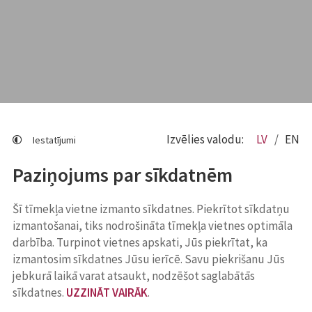
Izvēlies valodu:
LV
EN
Iestatījumi
Paziņojums par sīkdatnēm
Šī tīmekļa vietne izmanto sīkdatnes. Piekrītot sīkdatņu
izmantošanai, tiks nodrošināta tīmekļa vietnes optimāla
darbība. Turpinot vietnes apskati, Jūs piekrītat, ka
izmantosim sīkdatnes Jūsu ierīcē. Savu piekrišanu Jūs
jebkurā laikā varat atsaukt, nodzēšot saglabātās
sīkdatnes.
UZZINĀT VAIRĀK
.