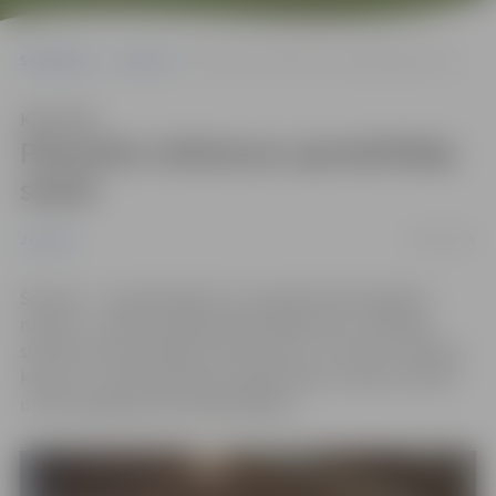
Sākumlapa
Jaunumi
Pieaudzis slidotavas apmeklētāju skaits
Klausīties
Pieaudzis slidotavas apmeklētāju
skaits
06/03/2019
Jaunumi
Šosezon – no pērnā gada 17. novembra līdz šī gada 4.
martam – slidotava apmeklēta 5939 reizes. Publiskā
slidotava Pasta salā būs atvērta līdz 17. martam. Plānots,
ka jau no 1. aprīļa slidotava atsāks darbu vasaras režīmā
un būs pieejama skrituļslidotājiem.