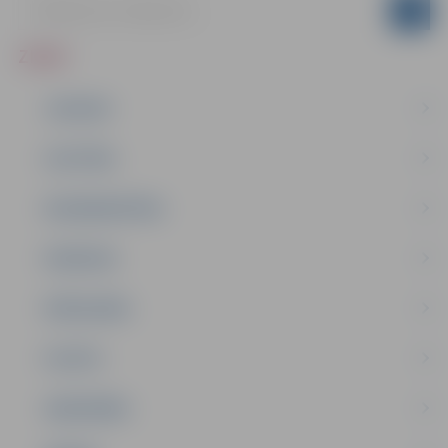
ZIŅAS
JAUNUMI
IZGLĪTĪBA
NODARBINĀTĪBA
PASĀKUMI
PAŠVALDĪBA
PILSĒTA
SABIEDRĪBA