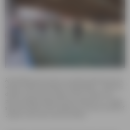
Apmeklētāju skaits audzis, jo uzbūvēts slidotavas jumts,
kas ļāva strādāt neatkarīgi no laikapstākļiem – slidotavas
darbību netraucēja ne sniegs, ne lietus. Tāpat jumts
pavēris plašākas iespējas šeit rīkot pasākumus, un tagad
slidotavā vairākas reizes nedēļā savus treniņus aizvada arī
Jelgavas Ledus sporta skolas audzēkņi.