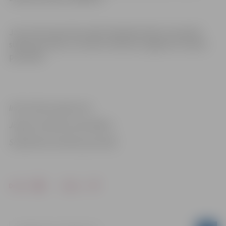
Jau no 18. marta tiks veikti tehniskie darbi un kausēts
slidotavas ledus, lai varētu slidotavu sagatavot vasaras
periodam.
Informācija sagatavota
Jelgavas pilsētas pašvaldības
Sabiedrisko attiecību pārvaldē
Drukāt
Dalīties