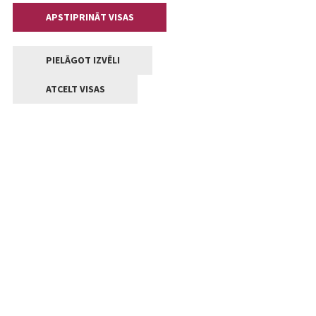
APSTIPRINĀT VISAS
PIELĀGOT IZVĒLI
ATCELT VISAS
Kontakti
Jelgavas valstpilsētas pašvaldība
Lielā iela 11, Jelgava, LV-3001
+371 63005522