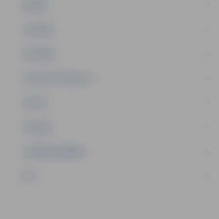
ĢIMENE
JAUNIEŠI
SATIKSME
SOCIĀLAIS ATBALSTS
SPORTS
TŪRISMS
UZŅĒMĒJDARBĪBA
NVO