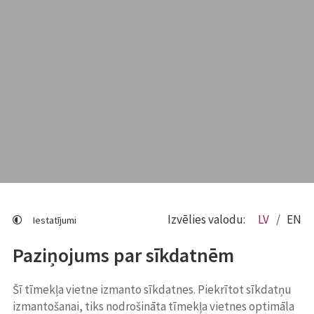
Izvēlies valodu:
LV
EN
Iestatījumi
Paziņojums par sīkdatnēm
Šī tīmekļa vietne izmanto sīkdatnes. Piekrītot sīkdatņu
izmantošanai, tiks nodrošināta tīmekļa vietnes optimāla