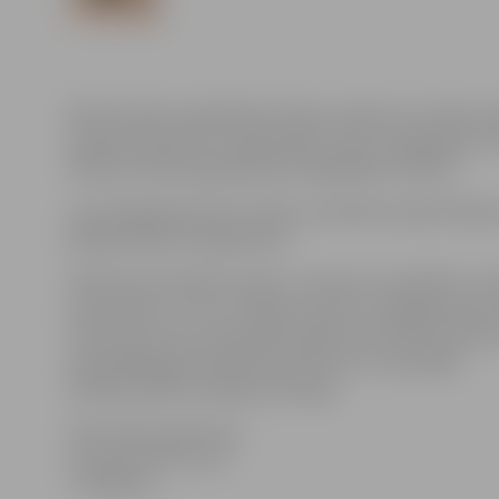
NVO Institūts sadarbībā ar Īpašu uzdevumu ministra sa
Sabiedriskā labuma organizāciju (SLO) rokasgrāmatu.
ikdienas darbā, gan gatavojot ikgadējās atskaites.
Lai rokasgrāmata būtu reāls un praktisks padomdevējs
jāiekļauj šādā rokasgrāmatā.
Pielikumā atradīsiet anketu. Lūdzam to aizpildīt un at
pasta adresi, uz kuru vēlaties saņemt rokasgrāmatas e
rudenī, pēc tam, kad spēkā stāsies jaunie MK noteiku
iepriekšējā gada darbības pārskata un turpmākās
darbības plāna veidlapas paraugu.
Informāciju agatavoja:
Zemgales NVO centrs
T. 63021910