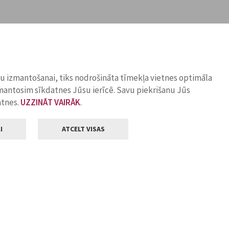
ņu izmantošanai, tiks nodrošināta tīmekļa vietnes optimāla
zmantosim sīkdatnes Jūsu ierīcē. Savu piekrišanu Jūs
atnes.
UZZINĀT VAIRĀK
.
I
ATCELT VISAS
Klientu apkalpošana
ilsētas pašvaldība
Darba laiks