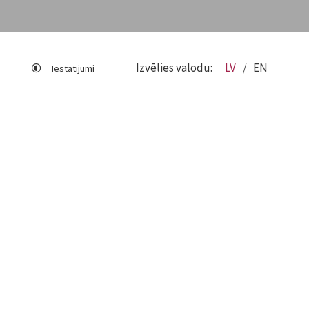
Izvēlies valodu:
LV
EN
Iestatījumi
Lapas karte
Viegli lasīt