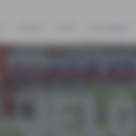
TA
PAŠVALDĪBA
IESTĀDES
KAPITĀLSABIEDRĪBAS