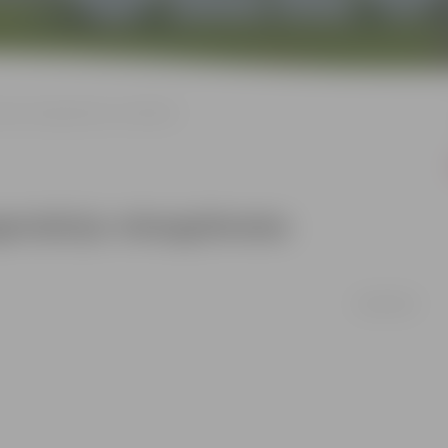
āciju rokasgrāmatas veidošanā
ganizāciju rokasgrāmatas
28/08/2008