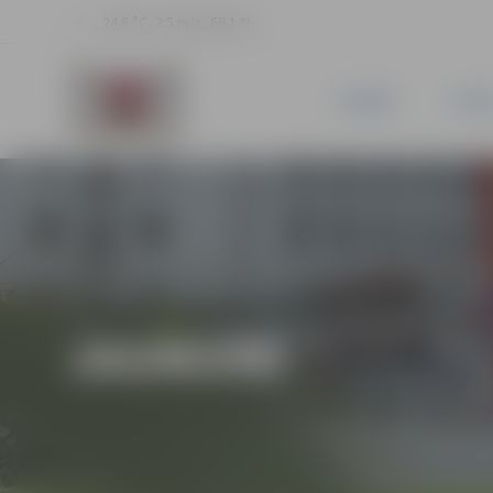
24.8 °C, 2.5 m/s, 66.1 %
JAUNUMI
PILSĒ
JAUNUMI