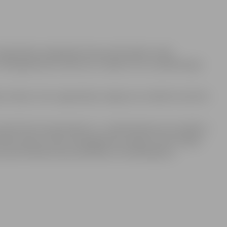
biedrības integrācijas lietas sekretariātu veido
 Rokasgrāmatas uzdevums ir kalpot SLO un palīdzēt gan
, lūdzam Jūsu organizāciju sniegt savu viedokli, kas būtu
sūtīt līdz 15.septembrim uz . Anketā lūdzam arī norādīt e-
lektronisko versiju. Rokasgrāmatu plānots izdot šī gada
mi par Noteikumi par biedrības vai nodibinājuma