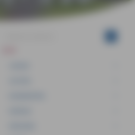
ZIŅAS
JAUNUMI
IZGLĪTĪBA
NODARBINĀTĪBA
PASĀKUMI
PAŠVALDĪBA