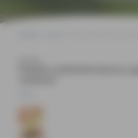
Sākumlapa
Jaunumi
Piedalies sabiedriskā labuma organiz
Klausīties
Piedalies sabiedriskā labuma or
veidošanā
Jaunumi