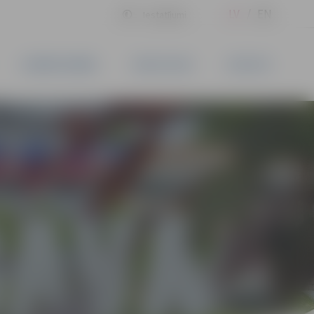
LV
EN
Iestatījumi
UZŅĒMĒJDARBĪBA
PAKALPOJUMI
KONTAKTI