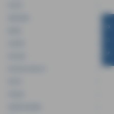
PILSĒTA
SABIEDRĪBA
ĢIMENE
JAUNIEŠI
SATIKSME
SOCIĀLAIS ATBALSTS
SPORTS
TŪRISMS
UZŅĒMĒJDARBĪBA