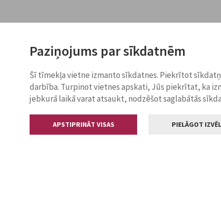
Paziņojums par sīkdatnēm
Šī tīmekļa vietne izmanto sīkdatnes. Piekrītot sīkdat
darbība. Turpinot vietnes apskati, Jūs piekrītat, ka i
jebkurā laikā varat atsaukt, nodzēšot saglabātās sīkd
APSTIPRINĀT VISAS
PIELĀGOT IZVĒL
Kontakti
Jelgavas valstp