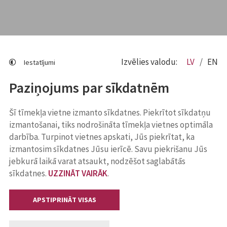
Izvēlies valodu:
LV
EN
Iestatījumi
Paziņojums par sīkdatnēm
Šī tīmekļa vietne izmanto sīkdatnes. Piekrītot sīkdatņu
izmantošanai, tiks nodrošināta tīmekļa vietnes optimāla
darbība. Turpinot vietnes apskati, Jūs piekrītat, ka
izmantosim sīkdatnes Jūsu ierīcē. Savu piekrišanu Jūs
jebkurā laikā varat atsaukt, nodzēšot saglabātās
sīkdatnes.
UZZINĀT VAIRĀK
.
APSTIPRINĀT VISAS