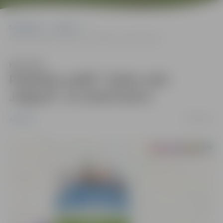
Sākumlapa
Jaunumi
Piedalies spēlē “Saliec pāri Jelgavā” un laimē balvu
Klausīties
Piedalies spēlē “Saliec pāri
Jelgavā” un laimē balvu
10/04/2017
Jaunumi