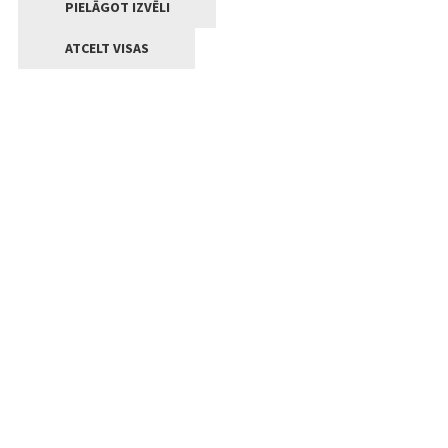
PIELĀGOT IZVĒLI
ATCELT VISAS
Kontakti
Jelgavas valstpilsētas pašvaldība
Lielā iela 11, Jelgava, LV-3001
+371 63005522
pasts@jelgava.lv
Klientu apkalpošana