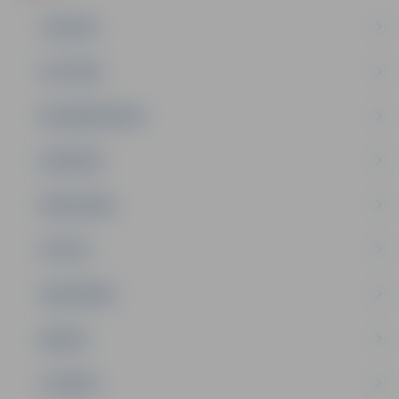
JAUNUMI
IZGLĪTĪBA
NODARBINĀTĪBA
PASĀKUMI
PAŠVALDĪBA
PILSĒTA
SABIEDRĪBA
ĢIMENE
JAUNIEŠI