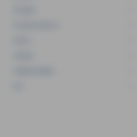
SATIKSME
SOCIĀLAIS ATBALSTS
SPORTS
TŪRISMS
UZŅĒMĒJDARBĪBA
NVO