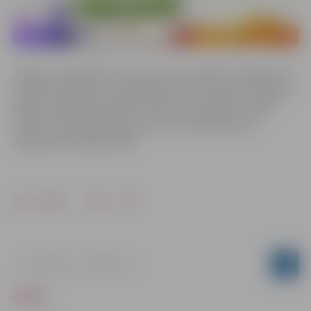
Jelgavas reģionālā tūrisma centra izveidotās mājas lapas
www.visit.jelgava.lv apmeklētāji aicināti iepazīt Jelgavas
pilsētu interaktīvā spēlē “Saliec pāri Jelgavā”, iegūt
mēneša ātrākā spēlētāja titulu un laimēt balviņu
Jelgavas apmeklējumam.
Drukāt
Dalīties
ZIŅAS