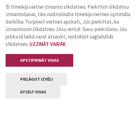
Šī tīmekļa vietne izmanto sīkdatnes. Piekrītot sīkdatņu
izmantošanai, tiks nodrošināta tīmekļa vietnes optimāla
darbība. Turpinot vietnes apskati, Jūs piekrītat, ka
izmantosim sīkdatnes Jūsu ierīcē. Savu piekrišanu Jūs
jebkurā laikā varat atsaukt, nodzēšot saglabātās
sīkdatnes.
UZZINĀT VAIRĀK
.
APSTIPRINĀT VISAS
PIELĀGOT IZVĒLI
ATCELT VISAS