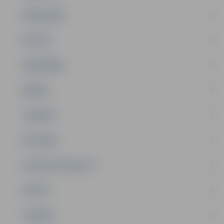
PAŠVALDĪBA
PILSĒTA
SABIEDRĪBA
ĢIMENE
JAUNIEŠI
SATIKSME
SOCIĀLAIS ATBALSTS
SPORTS
TŪRISMS