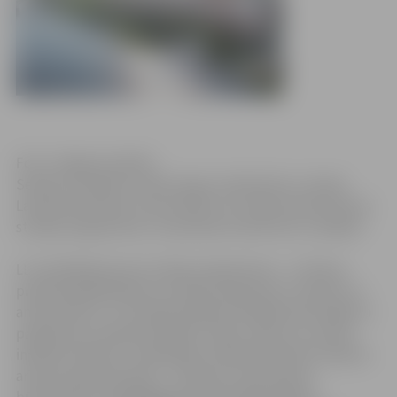
Foto: Jelgavas pilsēta
Sekojot mūsdienu darba tirgus tendencēm, Latvijas
Lauksaimniecības universitāte (LLU) sāks īstenot jaunas
studiju programmas. Uzņemšana notiek līdz 12. jūlijam.
LLU piedāvās jaunas studiju programmas – 2. līmeņa
profesionālā bakalaura studiju programmu “Dizains un
amatniecība” un starpdisciplināru akadēmiskā maģistra
programmu inženierzinātnēs “Vides, ūdens un zemes
inženierzinātnes”. Sadarbībā ar Meža fakultāti izveidota
arī jauna specializācija – “Koksnes izmantošana