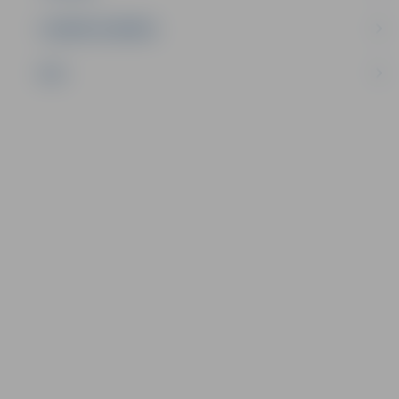
UZŅĒMĒJDARBĪBA
NVO