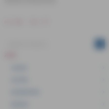
Sabiedrisko attiecību pārvaldē
Drukāt
Dalīties
ZIŅAS
JAUNUMI
IZGLĪTĪBA
NODARBINĀTĪBA
PASĀKUMI