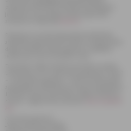
būvniecībā” viengadīgajā profesionālā maģistra
programmā “Būvniecība”. Detalizēta informācija par
jaunumiem un jau esošajām studiju programmām
atrodama LLU mājas lapā
www.llu.lv
.
Piebilstams, ka Latvijas Darba devēju konfederācija
sadarbībā ar karjeras portālu Prakse.lv izveidojusi darba
devēju ieteiktāko studiju programmu un izglītības
iestāžu topu, kurā LLU ierindota 3. vietā.
Topa līderes ir Rīgas Tehniskā universitāte un Latvijas
Universitāte, LLU ir 3. vietā, biznesa augstskola “Turība”
– 4. vietā, Banku augstskola – 5. vietā. LLU darba devēju
aptaujā ieguvusi 278 ieteikumus. Pavisam topā iekļautas
103 skolas. Topa 38. vietā ierindots Jelgavas tehnikums,
48. vietā – Jelgavas Amatu vidusskola.
Topu var apskatīt
šeit.
Informācija sagatavota
Jelgavas pilsētas pašvaldības