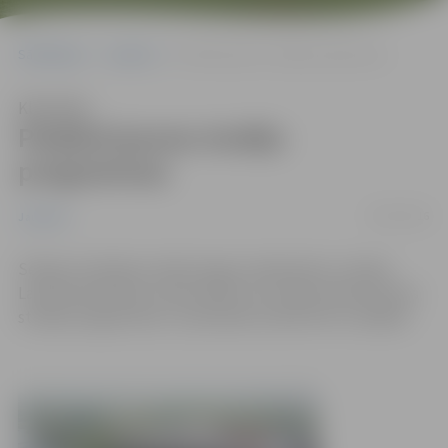
Sākumlapa
Jaunumi
Piedāvā jaunas studiju programmas
Klausīties
Piedāvā jaunas studiju
programmas
09/07/2016
Jaunumi
Sekojot mūsdienu darba tirgus tendencēm, Latvijas
Lauksaimniecības universitāte (LLU) sāks īstenot jaunas
studiju programmas. Uzņemšana notiek līdz 12. jūlijam.