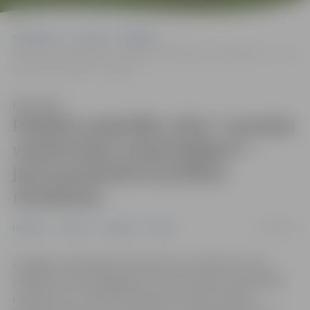
Sākumlapa
Jaunumi
Izglītība
Piedāvā nodarbību ciklu “Latviešu valoda klašu audzinātājiem” – jauni
paņēmieni konfliktu risināšanai
Klausīties
Piedāvā nodarbību ciklu “Latviešu
valoda klašu audzinātājiem” –
jauni paņēmieni konfliktu
risināšanai
05/03/2026
Izglītība
Jaunumi
Pasākumi
Pilsēta
Zemgales reģionālais Kompetenču attīstības centrs
(ZRKAC) aicina pedagogus, kuri veic klases audzinātāja
pienākumus un vēlas pilnveidot latviešu valodas