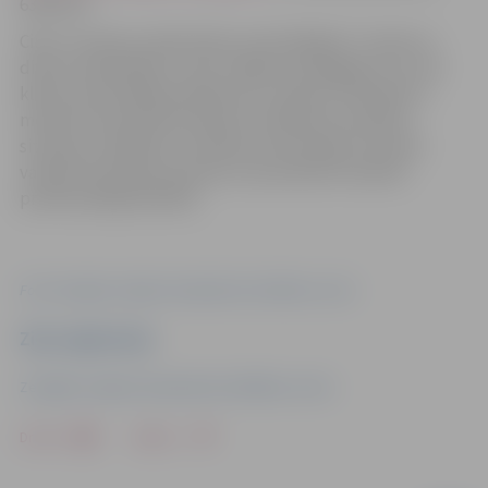
63012153.
Cikls “Latviešu valoda klašu audzinātājiem” sastāv no
divām nodarbībām, kurās Jelgavas pedagogi, kuri veic
klases audzinātāja pienākumus, iepazīst interaktīvu
metodi izmantošanai darbā ar skolēniem konflikta
situāciju risināšanai, vienlaikus pilnveidojot latviešu
valodas lietošanas prasmes, kas praktiski noderēs
profesionālajā darbībā.
Foto: Zemgales reģiona Kompetenču attīstības centrs
Ziņu sagatavoja
Zemgales reģiona Kompetenču attīstības centrs
Drukāt
Dalīties