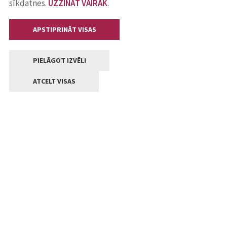
sīkdatnes.
UZZINĀT VAIRĀK
.
APSTIPRINĀT VISAS
PIELĀGOT IZVĒLI
ATCELT VISAS
Kontakti
Jelgavas valstpilsētas pašvaldība
Lielā iela 11, Jelgava, LV-3001