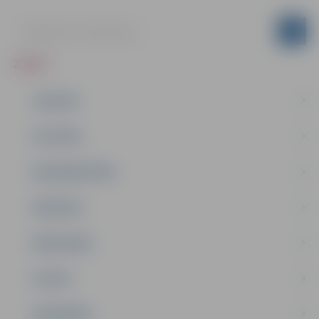
ZIŅAS
JAUNUMI
IZGLĪTĪBA
NODARBINĀTĪBA
PASĀKUMI
PAŠVALDĪBA
PILSĒTA
SABIEDRĪBA