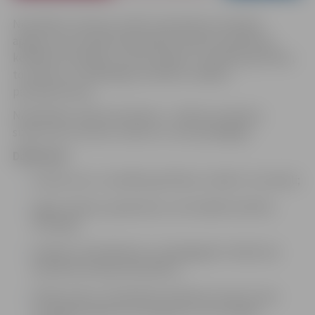
Nodarbību cikls būs veltīts interaktīvas metodes
apguvei, kas radošā veidā palīdz darbā ar skolēniem
konflikta situācijās, izzinot skolēnu uzvedības grūtības,
to cēloņus un iedarbīgus konfliktu vadības
pamatprincipus.
Nodarbības vadīs Anna Šteina – drāmas terapeite,
supervizore, aktrise, teātra un runas pedagoģe.
Dalībnieki:
izzinās, kas ir uzvedības grūtības un kādi ir to iemesli;
apgūs radošus paņēmienus, kā strādāt konflikta
situācijās;
analizēs, kā skolēniem un pedagogiem nekļūt par
problēmsituācijas ķīlniekiem;
atklās veidus, kā palīdzēt skolēnam izprast savas
uzvedības sekas un to ietekmi uz citu cilvēku