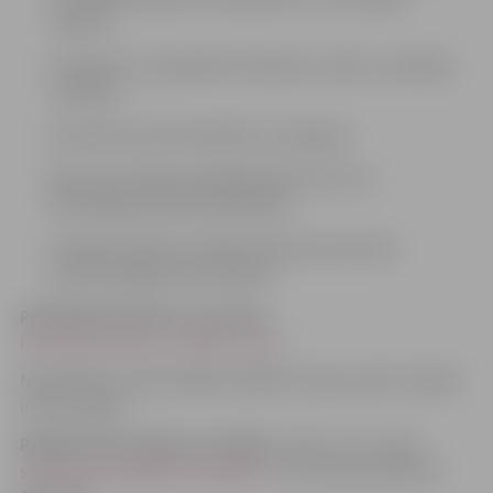
dzīvēm;
noskaidros, kā palīdzēt skolēnam mainīt uzvedības
modeļus;
iesaistīsies aktīvā darbībā un dialogos;
gūs jaunas idejas pedagoģiskā procesa un
audzināšanas darba pilnveidei;
stiprinās latviešu valodas lietojuma prasmes
profesionālajā komunikācijā.
Pieteikšanās līdz 19. martam:
https://ej.uz/kursi_valoda_marts
Nodarbības notiks klātienē ZRKAC Svētes ielā 33. Dalība
ir bez maksas.
Papildu informāciju var iegūt,
rakstot uz e-pastu
solvita.buksane@zrkac.jelgava.lv
vai zvanot pa tālruni