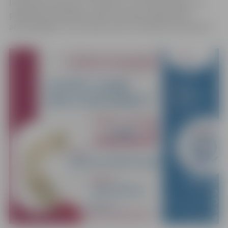
lietojuma prasmes, 23. martā un 13. aprīlī pulksten 14
piedalīties nodarbību ciklā “Latviešu valoda klašu
audzinātājiem”, lai izzinātu tēmu “Konflikta rezonanse”.