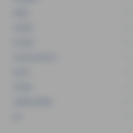
ĢIMENE
JAUNIEŠI
SATIKSME
SOCIĀLAIS ATBALSTS
SPORTS
TŪRISMS
UZŅĒMĒJDARBĪBA
NVO