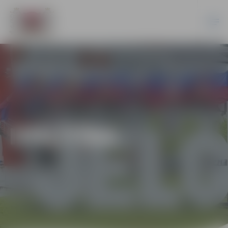
IZGLĪTĪBA