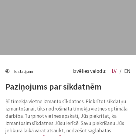
Izvēlies valodu:
LV
EN
Iestatījumi
Paziņojums par sīkdatnēm
Šī tīmekļa vietne izmanto sīkdatnes. Piekrītot sīkdatņu
izmantošanai, tiks nodrošināta tīmekļa vietnes optimāla
darbība. Turpinot vietnes apskati, Jūs piekrītat, ka
izmantosim sīkdatnes Jūsu ierīcē. Savu piekrišanu Jūs
jebkurā laikā varat atsaukt, nodzēšot saglabātās