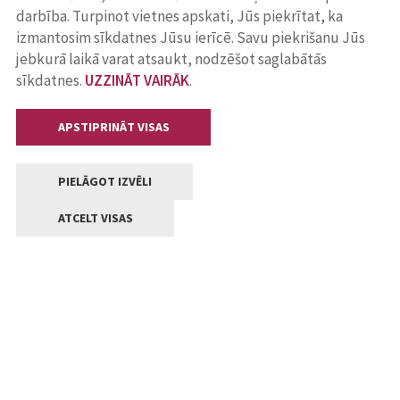
darbība. Turpinot vietnes apskati, Jūs piekrītat, ka
izmantosim sīkdatnes Jūsu ierīcē. Savu piekrišanu Jūs
jebkurā laikā varat atsaukt, nodzēšot saglabātās
sīkdatnes.
UZZINĀT VAIRĀK
.
APSTIPRINĀT VISAS
PIELĀGOT IZVĒLI
ATCELT VISAS
Kontakti