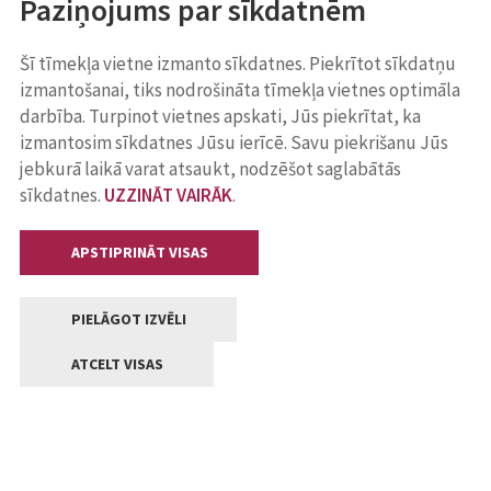
Paziņojums par sīkdatnēm
Šī tīmekļa vietne izmanto sīkdatnes. Piekrītot sīkdatņu
izmantošanai, tiks nodrošināta tīmekļa vietnes optimāla
darbība. Turpinot vietnes apskati, Jūs piekrītat, ka
izmantosim sīkdatnes Jūsu ierīcē. Savu piekrišanu Jūs
jebkurā laikā varat atsaukt, nodzēšot saglabātās
sīkdatnes.
UZZINĀT VAIRĀK
.
APSTIPRINĀT VISAS
PIELĀGOT IZVĒLI
ATCELT VISAS