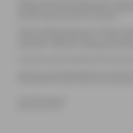
Skrējiens notiks pa Lielo ielu šādos posmos: Uzvaras ie
iela, Mātera iela–Pētera/Pulkveža Brieža iela, Pētera/
Pasta iela–Katoļu iela, Katoļu iela–Uzvaras iela.
Stafetēs piedalās gan skolēni, gan citi interesenti. Ko
meitenes un zēni (2001./2002. dz.g.), 8. – 9. klašu meiten
jaunieši (1995. – 1998. dz.g.) un vispārējā grupa. Koman
Interesentiem pieteikums jāiesniedz līdz 29. aprīļa pul
Sporta servisa centrs Maija stafetes rīko, lai iesaistī
kā demokrātisku fizisko aktivitāti visām vecuma grup
Informācija sagatavota
Sporta servisa centrā