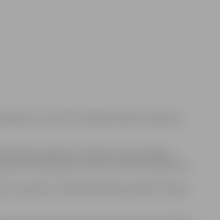
kā apmēram uz stundu tiks slēgta satiksme Lielās ielas
ten 10.50, jo pulksten 11 tiks dots starts pirmajam
ksten 12 satiksme pa Lielo ielu varētu tikt atjaunota.
mā, turpat būs arī finišs. Dalībnieki pulcēties Hercoga