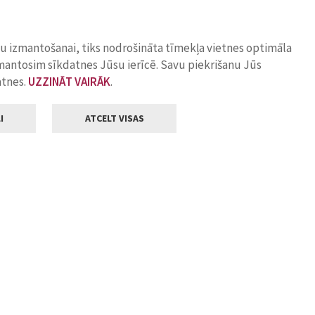
ņu izmantošanai, tiks nodrošināta tīmekļa vietnes optimāla
zmantosim sīkdatnes Jūsu ierīcē. Savu piekrišanu Jūs
atnes.
UZZINĀT VAIRĀK
.
I
ATCELT VISAS
Klientu apkalpošana
ilsētas pašvaldība
Darba laiks
, Jelgava, LV-3001
Pirmdienās
8.00 - 18.00
Otrdienās
8.00 - 17.00
22
Trešdienās
8.00 - 17.00
va.lv