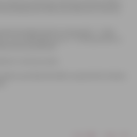
la–Katoļu iela, Katoļu iela–Pasta iela, Pasta iela–Mātera
Pulkveža Brieža iela–Mātera iela, Mātera iela–Pasta iela,
mandas tiks dalītas četrās vecuma grupās: 6. – 7. klašu
es un zēni (1999./2000. dz.g.), 10. – 12. klašu jaunietes un
dā startē astoņi dalībnieki.
ksten 17, sūtot pa e-pastu .
tu skolēnus sportiskās aktivitātēs un popularizētu skriešanu
ām.
Drukāt
Dalīties