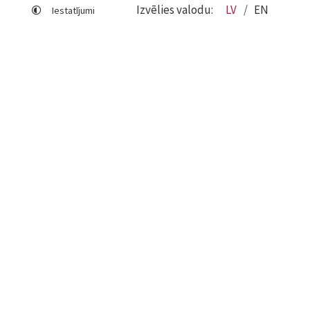
Izvēlies valodu:
LV
EN
Iestatījumi
Lapas karte
Viegli lasīt
Sociālo mediju lietošana
Sīkdatņu izmantošana
Piekļūstamības paziņojums