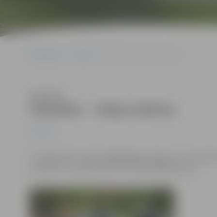
Sākumlapa
Jaunumi
Piektdien – Maija stafetes
Klausīties
Piektdien – Maija stafetes
Jaunumi
1. maijā notiks tradicionālās Maija stafetes, un to lai
posmā no Uzvaras ielas līdz Pulkveža Brieža ielai.