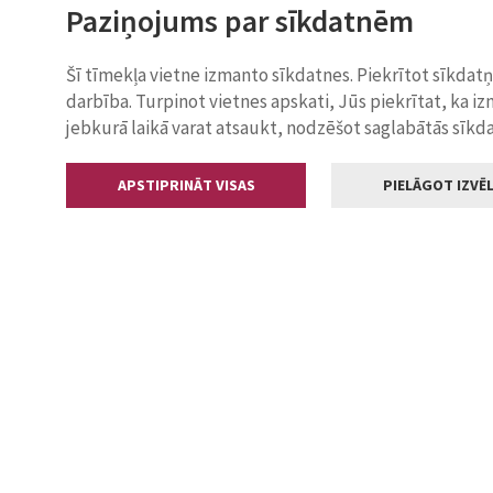
Paziņojums par sīkdatnēm
Šī tīmekļa vietne izmanto sīkdatnes. Piekrītot sīkdat
darbība. Turpinot vietnes apskati, Jūs piekrītat, ka i
jebkurā laikā varat atsaukt, nodzēšot saglabātās sīkd
APSTIPRINĀT VISAS
PIELĀGOT IZVĒL
Kontakti
Jelgavas valstp
Lielā iela 11
+371 630055
pasts@jelga