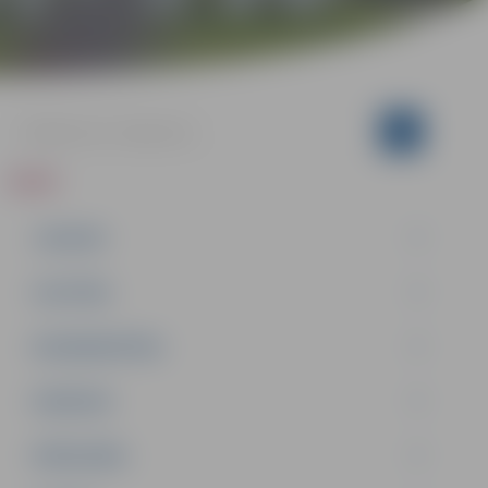
ZIŅAS
JAUNUMI
IZGLĪTĪBA
NODARBINĀTĪBA
PASĀKUMI
PAŠVALDĪBA