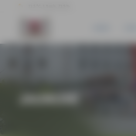
21.5 °C, 1.9 m/s, 72.9 %
JAUNUMI
PILSĒ
JAUNUMI