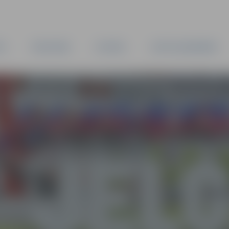
TA
PAŠVALDĪBA
IESTĀDES
KAPITĀLSABIEDRĪBAS