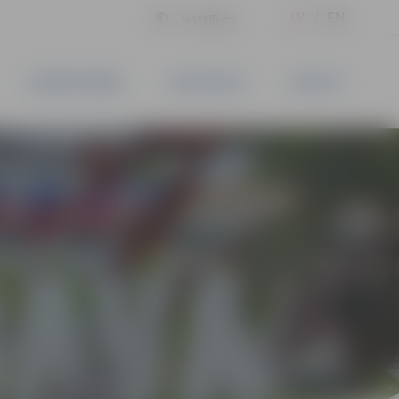
LV
EN
Iestatījumi
UZŅĒMĒJDARBĪBA
PAKALPOJUMI
KONTAKTI