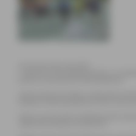
Foto: Sporta servisa centra arhīvs
1. maijā notiks tradicionālās Maija stafetes, un to lai
posmā no Uzvaras ielas līdz Pulkveža Brieža ielai.
Lielā iela satiksmei tiks slēgta 1. maijā apmēram pulks
skrējienam. Stafetes ilgs apmēram stundu un jau ap pul
Stafešu starts būs Lielās un Akadēmijas ielas krustoju
Jēkaba laukumā sāks jau no pulksten 10.