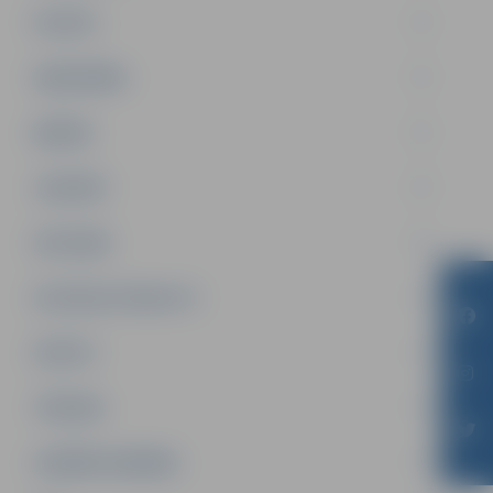
PILSĒTA
SABIEDRĪBA
ĢIMENE
JAUNIEŠI
SATIKSME
SOCIĀLAIS ATBALSTS
SPORTS
TŪRISMS
UZŅĒMĒJDARBĪBA