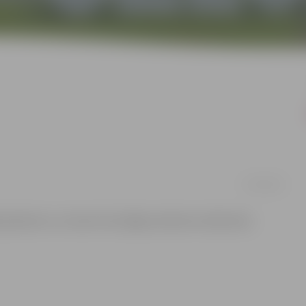
27/04/2015
kā apmēram uz stundu tiks slēgta satiksme Lielās ielas