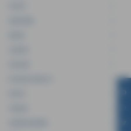
PILSĒTA
SABIEDRĪBA
ĢIMENE
JAUNIEŠI
SATIKSME
SOCIĀLAIS ATBALSTS
SPORTS
TŪRISMS
UZŅĒMĒJDARBĪBA