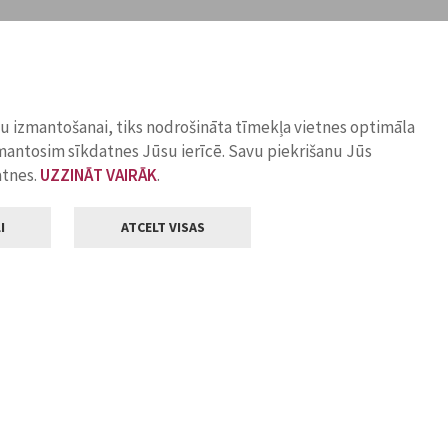
ņu izmantošanai, tiks nodrošināta tīmekļa vietnes optimāla
zmantosim sīkdatnes Jūsu ierīcē. Savu piekrišanu Jūs
atnes.
UZZINĀT VAIRĀK
.
I
ATCELT VISAS
Klientu apkalpošana
ilsētas pašvaldība
Darba laiks
, Jelgava, LV-3001
Pirmdienās
8.00 - 18.00