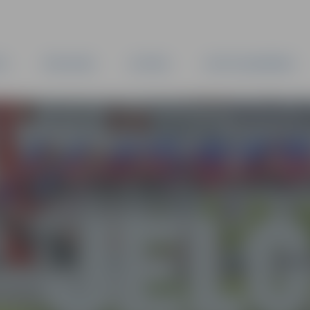
TA
PAŠVALDĪBA
IESTĀDES
KAPITĀLSABIEDRĪBAS