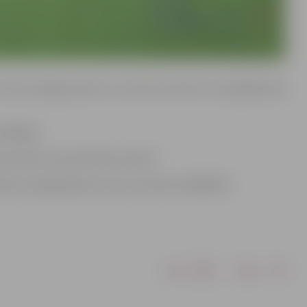
6., Aviācijas ielā 4., 6., 8., 8.A, 8.C, 8.D, 8.F un Lāčplēša ielā
pabeigti.
t atvērtus karstā ūdens krānus!
lientu apkalpošanas centru pa tālruni 63007055.
Drukāt
Dalīties