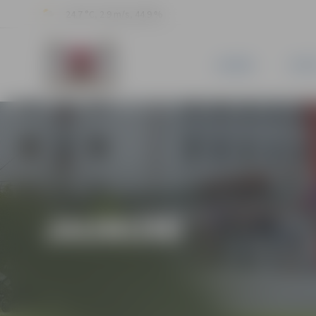
24.7 °C, 2.9 m/s, 44.9 %
JAUNUMI
PILSĒ
JAUNUMI