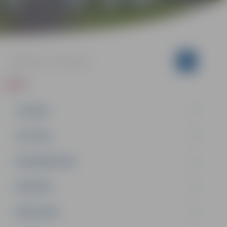
ZIŅAS
JAUNUMI
IZGLĪTĪBA
NODARBINĀTĪBA
PASĀKUMI
PAŠVALDĪBA