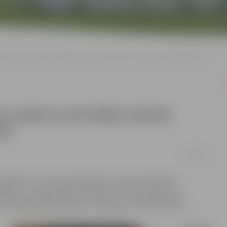
 ūdens padeve atsevišķās adresēs Garozas, Aviācijas un Lāčplēša ielā
ns padeve atsevišķās adresēs
lā
11/08/2023
tu bojājumu un nepieciešamajiem remonta darbiem
tdien, 11. augustā līdz pulksten 18 tiek pārtraukta
evišķās adresēs Garozas, Aviācijas un Lāčplēša ielā.