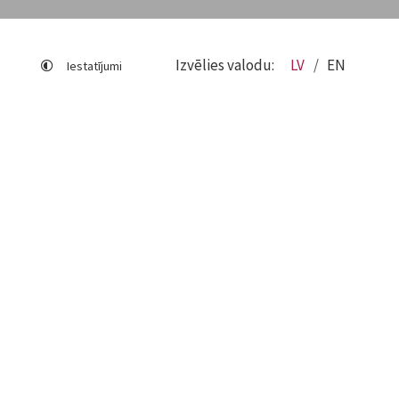
Izvēlies valodu:
LV
EN
Iestatījumi
Lapas karte
Viegli lasīt
Sociālo mediju lietošana