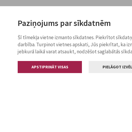
Paziņojums par sīkdatnēm
Šī tīmekļa vietne izmanto sīkdatnes. Piekrītot sīkdat
darbība. Turpinot vietnes apskati, Jūs piekrītat, ka i
jebkurā laikā varat atsaukt, nodzēšot saglabātās sīkd
APSTIPRINĀT VISAS
PIELĀGOT IZVĒL
Kontakti
Jelgavas valstp
Lielā iela 11