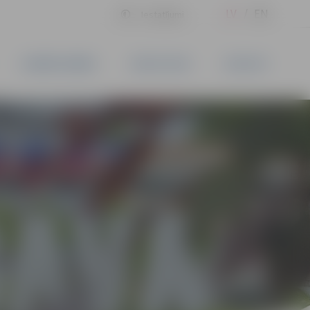
LV
EN
Iestatījumi
UZŅĒMĒJDARBĪBA
PAKALPOJUMI
KONTAKTI