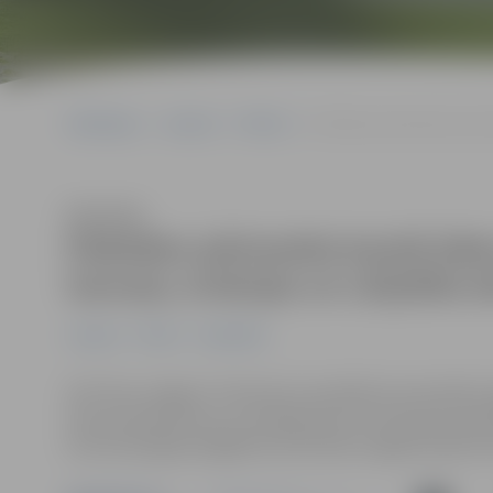
Sākumlapa
Jaunumi
Pilsēta
Piektdien pārtraukta karstā
Klausīties
Piektdien pārtraukta karstā ūde
Garozas, Aviācijas un Lāčplēša ie
Jaunumi
Pilsēta
Sabiedrība
SIA “Gren Jelgava” informē, ka saistībā ar konstatē
siltumtrasē Garozas un Aviācijas ielu krustojumā, piek
siltumenerģijas piegāde karstā ūdens sagatavošanai ats