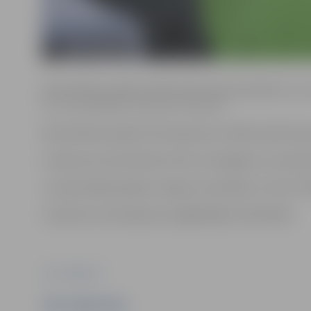
Karstā ūdens padeve pārtraukta Garozas ielā 30., 32., 34., 3
5., 17., 19., 19.A, 21., 23., 25., 27., 29., 33.
Karstā ūdens padeve tiks atjaunota, tiklīdz darbi būs 
Uzņēmums aicina klientus būt uzmanīgiem un neatstā
Ja rodas kādi jautājumi, lūgums sazināties ar “Gren” K
Uzņēmums atvainojas par sagādātajām neērtībām!
Foto: Jelgava.lv
Ziņu sagatavoja