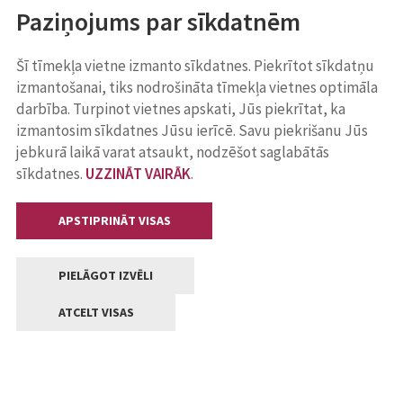
Paziņojums par sīkdatnēm
Šī tīmekļa vietne izmanto sīkdatnes. Piekrītot sīkdatņu
izmantošanai, tiks nodrošināta tīmekļa vietnes optimāla
darbība. Turpinot vietnes apskati, Jūs piekrītat, ka
izmantosim sīkdatnes Jūsu ierīcē. Savu piekrišanu Jūs
jebkurā laikā varat atsaukt, nodzēšot saglabātās
sīkdatnes.
UZZINĀT VAIRĀK
.
APSTIPRINĀT VISAS
PIELĀGOT IZVĒLI
ATCELT VISAS