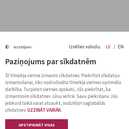
Izvēlies valodu:
LV
EN
Iestatījumi
Paziņojums par sīkdatnēm
Šī tīmekļa vietne izmanto sīkdatnes. Piekrītot sīkdatņu
izmantošanai, tiks nodrošināta tīmekļa vietnes optimāla
darbība. Turpinot vietnes apskati, Jūs piekrītat, ka
izmantosim sīkdatnes Jūsu ierīcē. Savu piekrišanu Jūs
jebkurā laikā varat atsaukt, nodzēšot saglabātās
sīkdatnes.
UZZINĀT VAIRĀK
.
APSTIPRINĀT VISAS