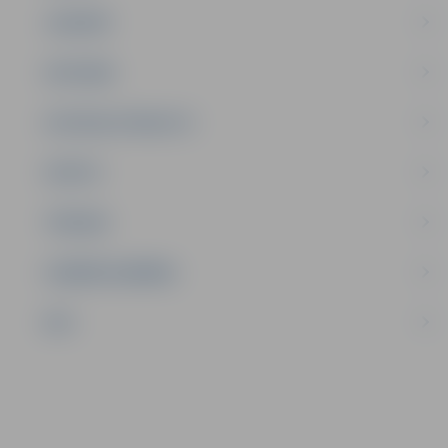
JAUNIEŠI
SATIKSME
SOCIĀLAIS ATBALSTS
SPORTS
TŪRISMS
UZŅĒMĒJDARBĪBA
NVO