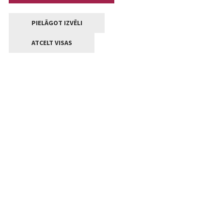
PIELĀGOT IZVĒLI
ATCELT VISAS
Kontakti
Jelgavas valstpilsētas pašvaldība
Lielā iela 11, Jelgava, LV-3001
+371 63005522
pasts@jelgava.lv