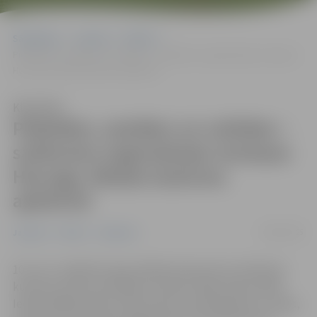
Sākumlapa
Jaunumi
Pilsēta
Piektdien, sestdien un svētdien – satiksmes organizācijas izmaiņas
Hercoga Jēkaba laukuma apkārtnē
Klausīties
Piektdien, sestdien un svētdien –
satiksmes organizācijas izmaiņas
Hercoga Jēkaba laukuma
apkārtnē
09/05/2025
Jaunumi
Pilsēta
Satiksme
10. un 11. maijā Hercoga Jēkaba laukumā un skvērā aiz
kultūras nama norisināsies Latvijas Stādu dienas 2025.
Iedzīvotājiem jāņem vērā, ka jau no piektdienas, 9. maija,