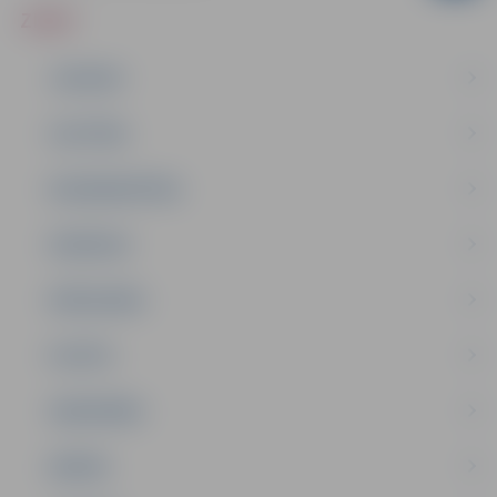
ZIŅAS
JAUNUMI
IZGLĪTĪBA
NODARBINĀTĪBA
PASĀKUMI
PAŠVALDĪBA
PILSĒTA
SABIEDRĪBA
ĢIMENE