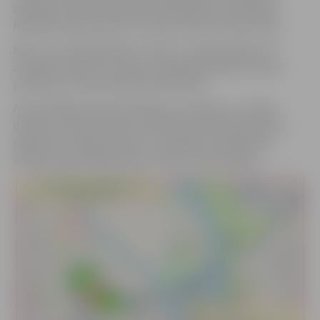
aizliegta transportlīdzekļu apstāšanās un stāvēšana
K.Barona ielas posmā no Uzvaras ielas līdz Pasta ielai.
Bet no 10. maija pulksten 7 līdz 11. maija pulksten 17
aizliegts iebraukt (izņemot tirgotājus) K.Barona ielas
posmā no Uzvaras ielas līdz Pasta ielai.
Autovadītāji transportlīdzekļus, dodoties uz Stādu
dienām, aicināti novietot stāvlaukumā Pilssalas ielā 1,
pļavā pretī Jelgavas pilij, kur pasākuma dienās būs
ierīkots plašs stāvlaukums, kā arī citviet pilsētā.