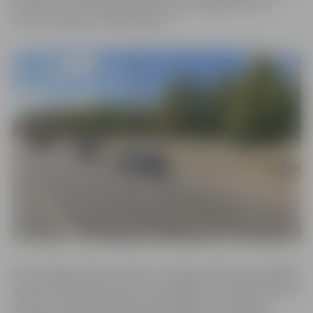
pulksten 12 Hercoga Jēkaba laukuma apkārtnē tiks
ieviesti satiksmes ierobežojumi.
No 9. maija pulksten 12 līdz 11. maija pulksten 17 aizliegts
iebraukt šķērsielā (izņemot tirgotājus) no Krišjāņa Barona
ielas krustojuma līdz Hercoga Jēkaba laukumam un