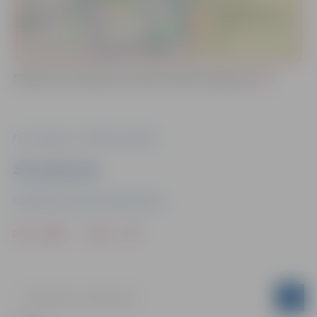
Sīkāka informācija par Stādu dienām pieejama
ŠEIT
.
Foto: Jelgava.lv, "Pilsētsaimniecība"
Ziņu sagatavoja
Sabiedrisko attiecību departaments
Drukāt
Dalīties