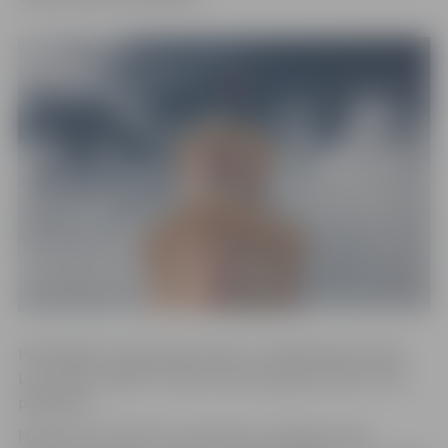
Pastāvīgās muzeja ekspozīcijas un mākslinieka Imanta
Lancmaņa izstāde “Imanta Lancmaņa glezniecība” būs
pieejamas.
Muzeja tornis līdz 30. novembrim ir pieejams tikai