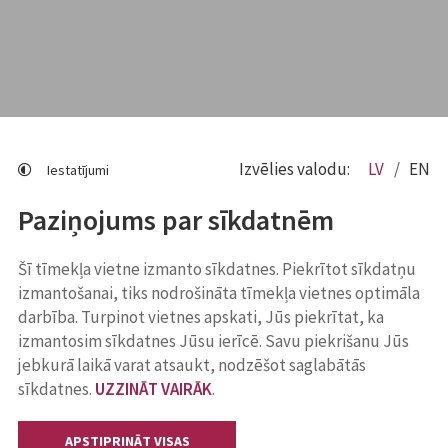
Izvēlies valodu:
LV
EN
Iestatījumi
Paziņojums par sīkdatnēm
Šī tīmekļa vietne izmanto sīkdatnes. Piekrītot sīkdatņu
izmantošanai, tiks nodrošināta tīmekļa vietnes optimāla
darbība. Turpinot vietnes apskati, Jūs piekrītat, ka
izmantosim sīkdatnes Jūsu ierīcē. Savu piekrišanu Jūs
jebkurā laikā varat atsaukt, nodzēšot saglabātās
sīkdatnes.
UZZINĀT VAIRĀK
.
APSTIPRINĀT VISAS