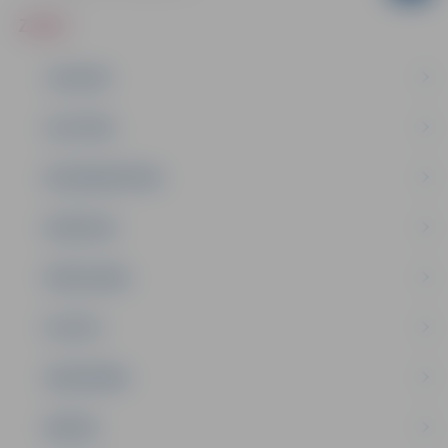
ZIŅAS
JAUNUMI
IZGLĪTĪBA
NODARBINĀTĪBA
PASĀKUMI
PAŠVALDĪBA
PILSĒTA
SABIEDRĪBA
ĢIMENE