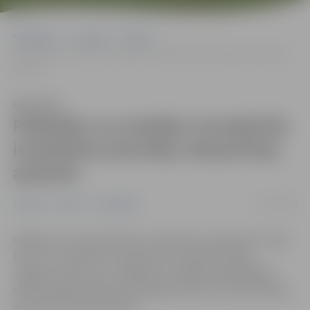
Sākumlapa
Jaunumi
Pilsēta
Piektdien un sestdien muzejā būs ierobežota atsevišķu ekspozīciju
apskate
Klausīties
Piektdien un sestdien muzejā būs
ierobežota atsevišķu ekspozīciju
apskate
21/11/2024
Jaunumi
Pilsēta
Sabiedrība
Pasākumu norises laikā 22. novembrī no pulksten 11 līdz
16 un 23. novembrī no pulksten 13 Ģederta Eliasa
Jelgavas vēstures un mākslas muzejā apmeklētājiem
nebūs pieejama Reprezentācijas zāle, kā arī abu Ģ.Eliasa
ekspozīcijas zāļu apskate.