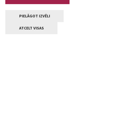
PIELĀGOT IZVĒLI
ATCELT VISAS
Kontakti
Jelgavas valstpilsētas pašvaldība
Lielā iela 11, Jelgava, LV-3001
+371 63005522
pasts@jelgava.lv