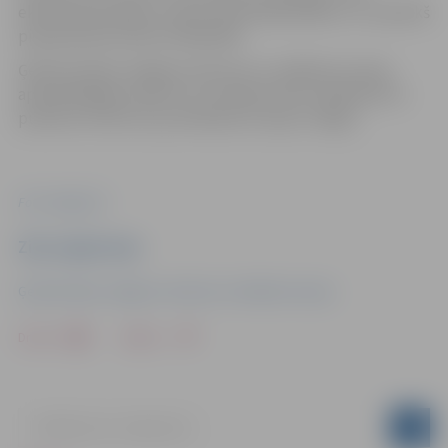
ekskursiju grupām, ņemot vērā laikapstākļus un, iepriekš
piesakoties pa tālruni 63023383.
Ģederta Eliasa Jelgavas vēstures un mākslas muzejs
apmeklētājiem atvērts no otrdienas līdz svētdienai no
pulksten 10 līdz 18, pirmdienās muzejs ir slēgts.
Foto: Jelgava.lv
Ziņu sagatavoja
Ģederta Eliasa Jelgavas vēstures un mākslas muzejs
Drukāt
Dalīties