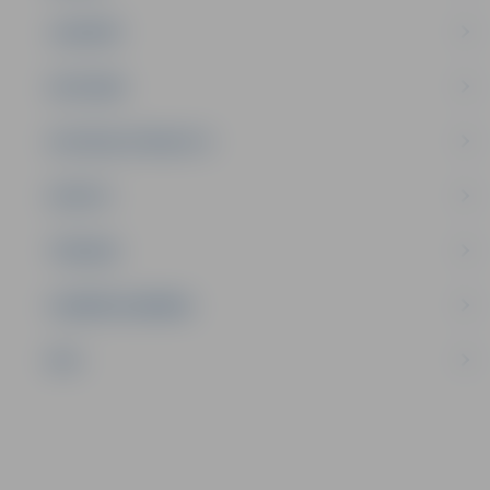
JAUNIEŠI
SATIKSME
SOCIĀLAIS ATBALSTS
SPORTS
TŪRISMS
UZŅĒMĒJDARBĪBA
NVO