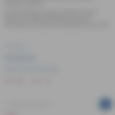
kaisīšanu vai tīrīšanu.
Par pamanītajām ielu seguma problēmām Jelgavā
lūgums ziņot Jelgavas pašvaldības operatīvās
informācijas centram pa iedzīvotāju atbalsta tālruni 8787.
Foto: Jelgava.lv
Ziņu sagatavoja
Sabiedrisko attiecību departaments
Drukāt
Dalīties