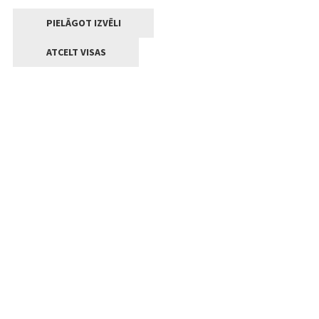
PIELĀGOT IZVĒLI
ATCELT VISAS
Kontakti
Jelgavas valstpilsētas pašvaldība
Lielā iela 11, Jelgava, LV-3001
+371 63005522
pasts@jelgava.lv