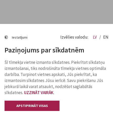
Izvēlies valodu:
LV
EN
Iestatījumi
Paziņojums par sīkdatnēm
Šī tīmekļa vietne izmanto sīkdatnes. Piekrītot sīkdatņu
izmantošanai, tiks nodrošināta tīmekļa vietnes optimāla
darbība. Turpinot vietnes apskati, Jūs piekrītat, ka
izmantosim sīkdatnes Jūsu ierīcē. Savu piekrišanu Jūs
jebkurā laikā varat atsaukt, nodzēšot saglabātās
sīkdatnes.
UZZINĀT VAIRĀK
.
APSTIPRINĀT VISAS