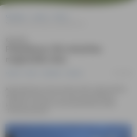
Sākumlapa
Jaunumi
Pilsēta
Piektdienas rītā nokaisītas maģistrālās ielas
Klausīties
Piektdienas rītā nokaisītas
maģistrālās ielas
22/11/2024
Jaunumi
Pilsēta
Sabiedrība
Satiksme
Agrā piektdienas rītā ap pulksten 4.40, uzsākta pilsētas
maģistrālo brauktuvju un tranzīta ielu kaisīšana ar
pretslīdes materiālu, informē pašvaldības iestāde
“Pilsētsaimniecība”.