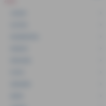
ZIŅAS
JAUNUMI
IZGLĪTĪBA
NODARBINĀTĪBA
PASĀKUMI
PAŠVALDĪBA
PILSĒTA
SABIEDRĪBA
ĢIMENE