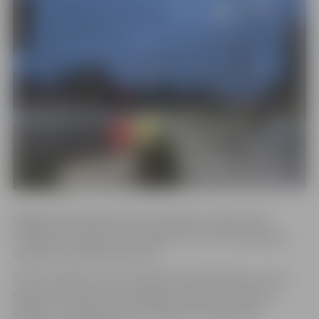
Gājēji aicināti pārvietoties uzmanīgi, autobraucēji –
izvēlēties braukšanas apstākļiem un autoceļa seguma
stāvoklim atbilstošu ātrumu.
Ziemas dienests visu diennakti seko līdzi gaisa un ceļa
seguma temperatūrai, reālajai situācijai uz ielām un
ietvēm, lai nepieciešamības gadījumā organizētu