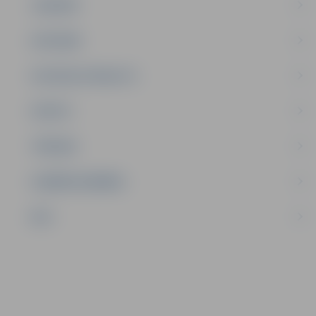
JAUNIEŠI
SATIKSME
SOCIĀLAIS ATBALSTS
SPORTS
TŪRISMS
UZŅĒMĒJDARBĪBA
NVO