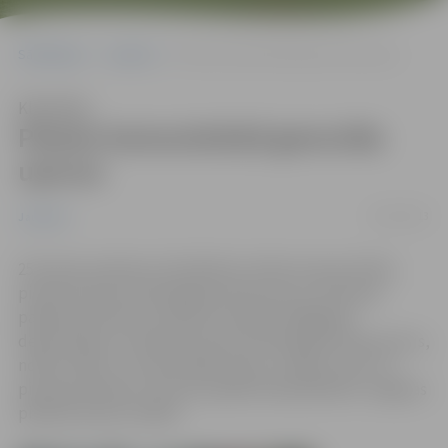
Sākumlapa
Jaunumi
Piemin komunistiskā genocīda upurus
Klausīties
Piemin komunistiskā genocīda
upurus
25/03/2013
Jaunumi
25.martā, pulksten 14 Svētbirzī notiks atceres brīdis,
pieminot komunistiskā genocīda upurus. Piemiņas
pasākumā ikviens aicināts atcerēties 1949.gada
deportācijas un pieminot komunistiskā genocīda upurus,
nolikt ziedus uz memoriālās sienas „Ciešanu ceļš” un
piemiņas akmens. Atceres pasākumā piedalīsies Jelgavas
pilsētas domes vadība.