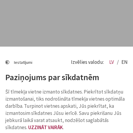
Izvēlies valodu:
LV
EN
Iestatījumi
Paziņojums par sīkdatnēm
Šī tīmekļa vietne izmanto sīkdatnes. Piekrītot sīkdatņu
izmantošanai, tiks nodrošināta tīmekļa vietnes optimāla
darbība. Turpinot vietnes apskati, Jūs piekrītat, ka
izmantosim sīkdatnes Jūsu ierīcē. Savu piekrišanu Jūs
jebkurā laikā varat atsaukt, nodzēšot saglabātās
sīkdatnes.
UZZINĀT VAIRĀK
.