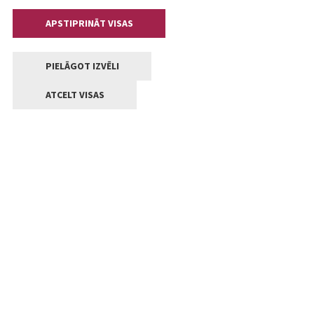
APSTIPRINĀT VISAS
PIELĀGOT IZVĒLI
ATCELT VISAS
Kontakti
Jelgavas valstpilsētas pašvaldība
Lielā iela 11, Jelgava, LV-3001
+371 63005522