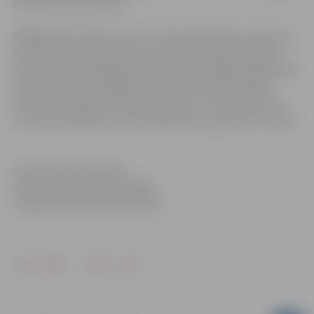
pilsētas domes vadība.
1949. gada 25. marts ir viens no sēru datumiem, kas lauza
lielas tautas daļas likteni, kas atņēma mājas, ģimenes,
dzimteni, bet nespēja atņemt cerību un gribu atgriezties
Latvijā. Projām no mājām tika izsūtīts vairāk nekā 41
tūkstotis mierīgo civiliedzīvotāju. Tās ir trīspadsmit ar
pusi tūkstoši ģimeņu, kurās bija bērni, gados veci cilvēki.
Informācija sagatavota
Jelgavas pilsētas pašvaldības
Sabiedrisko attiecību pārvaldē
Drukāt
Dalīties