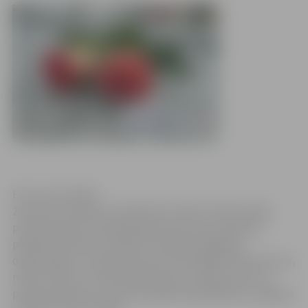
Foto: Ivars Veiliņš
25.martā, pulksten 14 Svētbirzī notiks atceres brīdis,
pieminot komunistiskā genocīda upurus. Piemiņas
pasākumā ikviens aicināts atcerēties 1949.gada
deportācijas un pieminot komunistiskā genocīda upurus,
nolikt ziedus uz memoriālās sienas „Ciešanu ceļš” un
piemiņas akmens. Atceres pasākumā piedalīsies Jelgavas