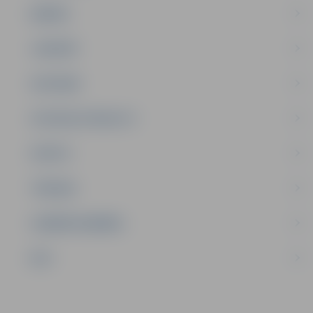
ĢIMENE
JAUNIEŠI
SATIKSME
SOCIĀLAIS ATBALSTS
SPORTS
TŪRISMS
UZŅĒMĒJDARBĪBA
NVO