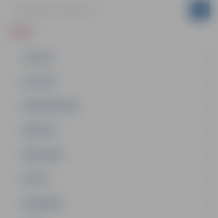
ZIŅAS
JAUNUMI
IZGLĪTĪBA
NODARBINĀTĪBA
PASĀKUMI
PAŠVALDĪBA
PILSĒTA
SABIEDRĪBA