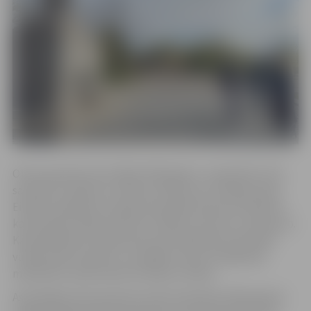
Otrais pasaules karš sākās 1939. gada 1. septembrī, kad
saskaņā ar Staļina un Hitlera, Molotova un Ribentropa
Eiropas sadalījumu Vācijas karaspēks iebruka Polijā. Šis
karš prasīja vairāk nekā simt miljonu kritušo un ievainoto.
Karastāvoklis Otrā pasaules kara laikā bija izsludināts
vairāk nekā 70 valstīs, un dažādu valstu armijās bija
mobilizēti vairāk nekā 110 miljoni cilvēku.
Asiņainākais karš pasaules vēsturē beidzās 1945. gada 8.