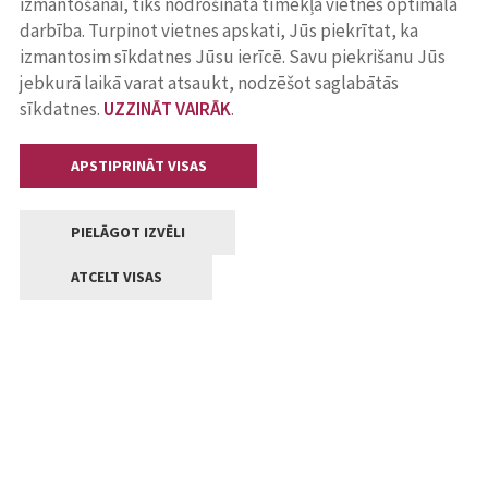
izmantošanai, tiks nodrošināta tīmekļa vietnes optimāla
darbība. Turpinot vietnes apskati, Jūs piekrītat, ka
izmantosim sīkdatnes Jūsu ierīcē. Savu piekrišanu Jūs
jebkurā laikā varat atsaukt, nodzēšot saglabātās
sīkdatnes.
UZZINĀT VAIRĀK
.
APSTIPRINĀT VISAS
PIELĀGOT IZVĒLI
ATCELT VISAS
Kontakti