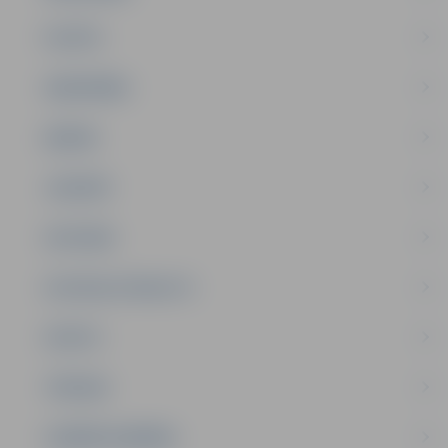
PILSĒTA
SABIEDRĪBA
ĢIMENE
JAUNIEŠI
SATIKSME
SOCIĀLAIS ATBALSTS
SPORTS
TŪRISMS
UZŅĒMĒJDARBĪBA