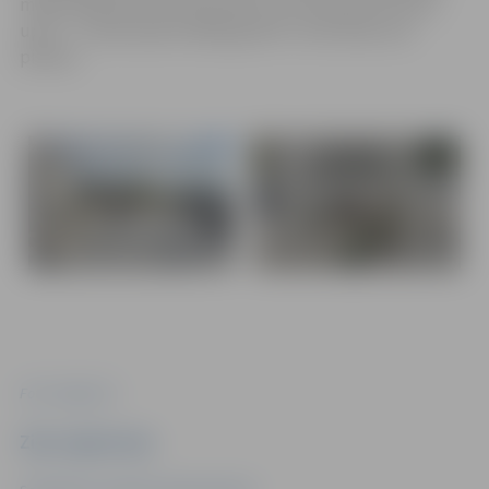
maijā. Šajā dienā tiek pieminēti visi Otrā pasaules kara
upuri – Latvija tajā zaudēja gandrīz trešo daļu savu
pilsoņu.
Foto: Jelgava.lv
Ziņu sagatavoja