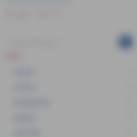
Sabiedrisko attiecību departaments
Drukāt
Dalīties
ZIŅAS
JAUNUMI
IZGLĪTĪBA
NODARBINĀTĪBA
PASĀKUMI
PAŠVALDĪBA