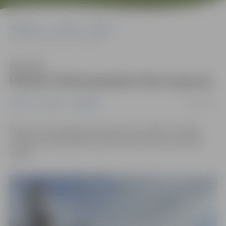
Sākumlapa
Jaunumi
Pilsēta
Piemin Otrā pasaules kara upurus
Klausīties
Piemin Otrā pasaules kara upurus
08/05/2025
Jaunumi
Pilsēta
Sabiedrība
Pieminot Otrā pasaules kara upurus, šodien, 8. maijā,
Jelgavas valstspilsētas vadība nolika ziedus piemiņas
vietās.