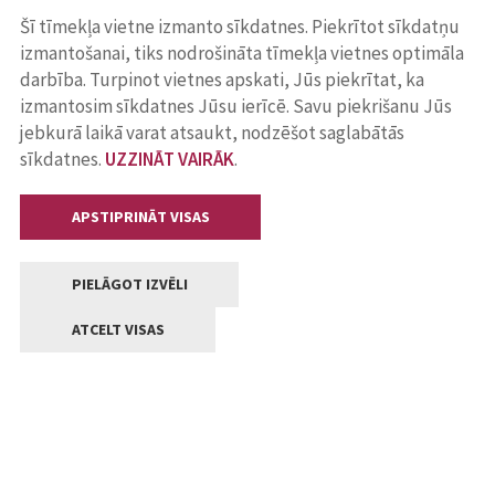
Šī tīmekļa vietne izmanto sīkdatnes. Piekrītot sīkdatņu
izmantošanai, tiks nodrošināta tīmekļa vietnes optimāla
darbība. Turpinot vietnes apskati, Jūs piekrītat, ka
izmantosim sīkdatnes Jūsu ierīcē. Savu piekrišanu Jūs
jebkurā laikā varat atsaukt, nodzēšot saglabātās
sīkdatnes.
UZZINĀT VAIRĀK
.
APSTIPRINĀT VISAS
PIELĀGOT IZVĒLI
ATCELT VISAS