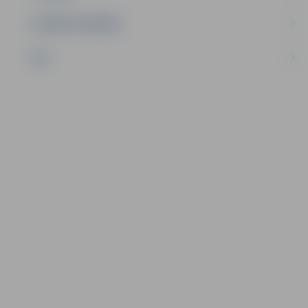
UZŅĒMĒJDARBĪBA
NVO