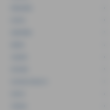
PAŠVALDĪBA
PILSĒTA
SABIEDRĪBA
ĢIMENE
JAUNIEŠI
SATIKSME
SOCIĀLAIS ATBALSTS
SPORTS
TŪRISMS