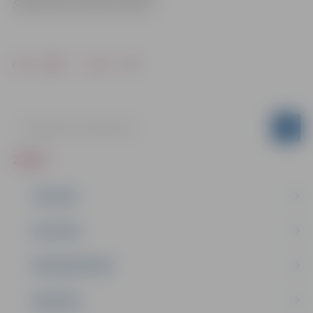
Sabiedrisko attiecību sektorā
Drukāt
Dalīties
ZIŅAS
JAUNUMI
IZGLĪTĪBA
NODARBINĀTĪBA
PASĀKUMI