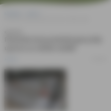
Sākumlapa
Jaunumi
Pieminēs Komunistiskā genocīda upurus un atklās izstādi
Klausīties
Pieminēs Komunistiskā genocīda
upurus un atklās izstādi
11/06/2011
Jaunumi