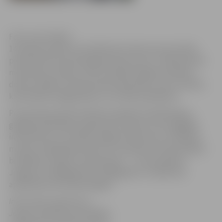
Foto: Ivars Veiliņš
14. jūnijā, pulksten 14 Svētbirzē notika atceres brīdis,
pieminot Komunistiskā genocīda upurus. Svētbirzē pie
memoriāla „Ciešanu ceļš” pulcējās Jelgavas pilsētas
domes vadība un bija aicināti represētie, viņu tuvinieki,
kā arī jebkurš jelgavnieks, kurš vēlas piedalīties.
Pēc piemiņas brīža Svētbirzī pasākuma dalībniekus
gaidīja pašvaldības organizēti autobusi, kas nogādāja
interesentus uz Ģ.Eliasa Jelgavas Vēstures un mākslas
muzeju Akadēmijas ielā 10. Tur pulksten 15 tika atklāta
brīvdabas izstāde „Atcerēsimies…”, kurā attēlota
Jelgava no 1939.gada līdz 1944.gadam. Izstāde būs
apskatāma līdz jūnija beigām.
Informācija sagatavota
Jelgavas pilsētas pašvaldības