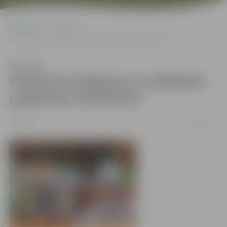
Sākumlapa
Jaunumi
Pieņem iesniegumus sociālajiem pabalstiem skolēniem
Klausīties
Pieņem iesniegumus sociālajiem
pabalstiem skolēniem
12/08/2010
Jaunumi