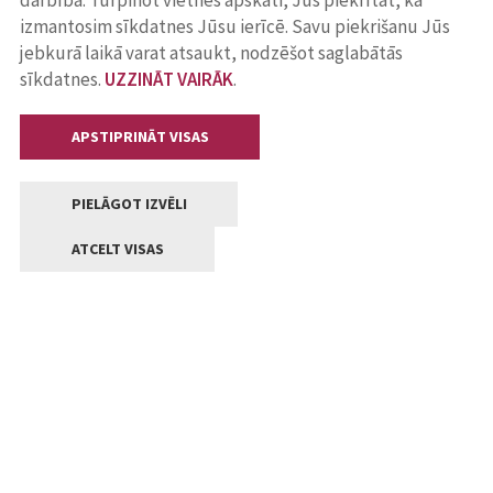
darbība. Turpinot vietnes apskati, Jūs piekrītat, ka
izmantosim sīkdatnes Jūsu ierīcē. Savu piekrišanu Jūs
jebkurā laikā varat atsaukt, nodzēšot saglabātās
sīkdatnes.
UZZINĀT VAIRĀK
.
APSTIPRINĀT VISAS
PIELĀGOT IZVĒLI
ATCELT VISAS
Kontakti