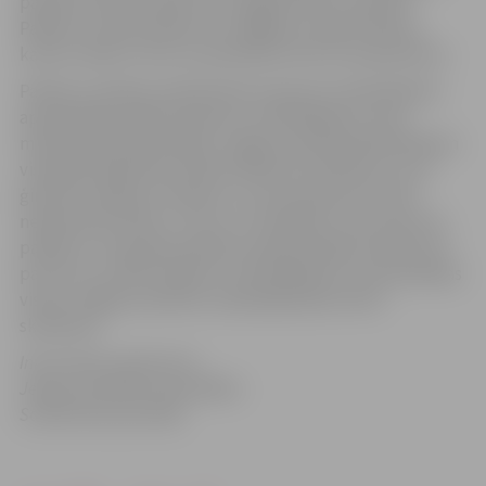
pabalsts skolas piederumu iegādei 40 latu apmērā.
Pabalstu skolas piederumu iegādei izsniedz dāvanu
kartes veidā un tam var pieteikties līdz 30. septembrim.
Pabalstu pilsētas sabiedriskā transporta mēnešbiļetes
apmaksāšanai 50% apmērā no mēnešbiļetes cenas
mācību gada laikā piešķir Jelgavas pilsētā deklarētajiem
vispārējo izglītības iestāžu klātienes skolēniem, kuru
ģimenes ienākumi mēnesī uz vienu ģimenes locekli
nepārsniedz 90 latu. Līdz ar to skolēniem, kas saņem šo
pabalstu, braukšana pilsētas sabiedriskajā transportā ir
par brīvu, jo 50% atlaide no mēnešbiļetes cenas pienākas
visiem Jelgavas pilsētas vispārizglītojošo skolu
skolēniem.
Informācija sagatavota
Jelgavas pilsētas pašvaldības
Sociālo lietu pārvaldē