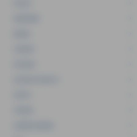
PILSĒTA
SABIEDRĪBA
ĢIMENE
JAUNIEŠI
SATIKSME
SOCIĀLAIS ATBALSTS
SPORTS
TŪRISMS
UZŅĒMĒJDARBĪBA