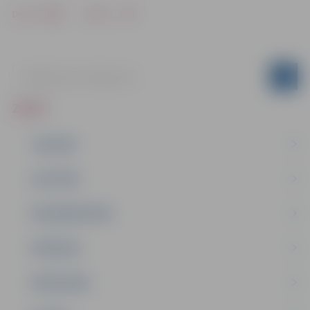
Drukāt
Dalīties
ZIŅAS
JAUNUMI
IZGLĪTĪBA
NODARBINĀTĪBA
PASĀKUMI
PAŠVALDĪBA