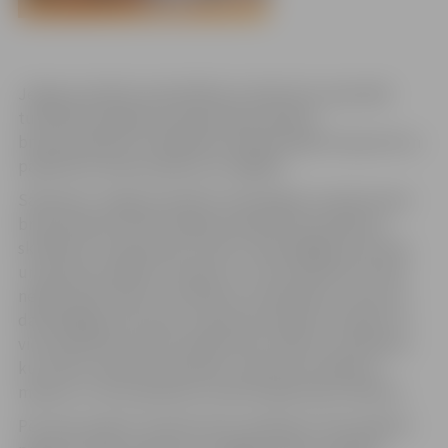
Jelgavas pilsētas pašvaldības Sociālo lietu pārvaldē
turpinās iesniegumu pieņemšana skolēnu
brīvpusdienām, brīvbiļetēm sabiedriskajā transportā un
pabalstam skolas piederumu iegādei.
Saskaņā ar Jelgavas pilsētas saistošajiem noteikumiem
brīvpusdienas skolā Jelgavas pilsētā tiek piešķirtas
skolēniem no ģimenēm, kurās ir darbspējīgas personas
un ģimenes ienākumi mēnesī uz vienu ģimenes locekli
nepārsniedz 90 latu; skolēniem no ģimenēm, kurās nav
darbspējīgas personas un ģimenes ienākumi mēnesī uz
vienu ģimenes locekli nepārsniedz 140 latu; skolēniem,
kuri dzīvo aizbildņu ģimenēs un ģimenes ienākumi
mēnesī uz vienu ģimenes locekli nepārsniedz 160 latu.
Pēc šiem pašiem noteikumiem skolēniem tiek piešķirts