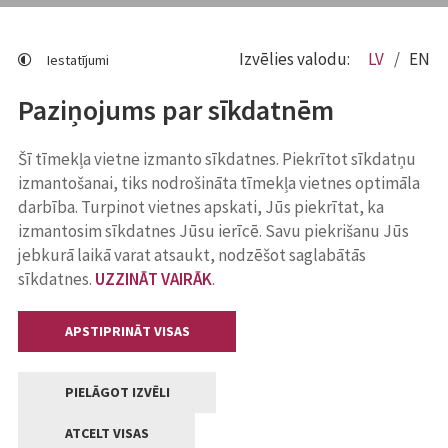
Izvēlies valodu:
LV
EN
Iestatījumi
Paziņojums par sīkdatnēm
Šī tīmekļa vietne izmanto sīkdatnes. Piekrītot sīkdatņu
izmantošanai, tiks nodrošināta tīmekļa vietnes optimāla
darbība. Turpinot vietnes apskati, Jūs piekrītat, ka
izmantosim sīkdatnes Jūsu ierīcē. Savu piekrišanu Jūs
jebkurā laikā varat atsaukt, nodzēšot saglabātās
sīkdatnes.
UZZINĀT VAIRĀK
.
APSTIPRINĀT VISAS
PIELĀGOT IZVĒLI
ATCELT VISAS