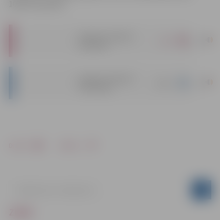
100 eiro apmērā.
Konkursa "Impulss"
|
pdf
NOLIKUMS
Konkursa "Impulss"
|
docx
PIETEIKUMS
Drukāt
Dalīties
ZIŅAS