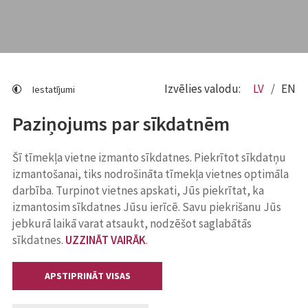
Izvēlies valodu:
LV
EN
Iestatījumi
Paziņojums par sīkdatnēm
Šī tīmekļa vietne izmanto sīkdatnes. Piekrītot sīkdatņu
izmantošanai, tiks nodrošināta tīmekļa vietnes optimāla
darbība. Turpinot vietnes apskati, Jūs piekrītat, ka
izmantosim sīkdatnes Jūsu ierīcē. Savu piekrišanu Jūs
jebkurā laikā varat atsaukt, nodzēšot saglabātās
sīkdatnes.
UZZINĀT VAIRĀK
.
APSTIPRINĀT VISAS