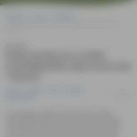
Sākumlapa
Jaunumi
Pašvaldība
Gaida pieteikumus sociālās uzņēmējdarbības ideju konkursam
“Impulss”
Klausīties
Gaida pieteikumus sociālās
uzņēmējdarbības ideju konkursam
“Impulss”
Jaunumi
Pašvaldība
Pilsēta
Sabiedrība
21/10/2025
Uzņēmējdarbība
Jau trešo gadu Jelgavas pašvaldība rīko sociālās
uzņēmējdarbības ideju konkursu “Impulss”. Sociālās
uzņēmējdarbības idejas konkursam var pieteikt līdz
27. oktobrim. Konkursa mērķis ir motivēt uzņēmējus