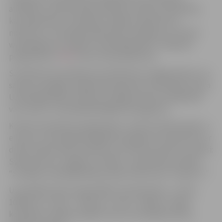
atbildību, saimnieciskās darbības veicēji un biedrības,
kas reģistrētas un darbojas Jelgavā. Iepazīties ar
nolikumu un aizpildīt pieteikuma veidlapu var vietnē
www.jelgava.lv, sadaļā “Uzņēmējdarbība”, “Atbalsta
programmas”
ŠEIT
, kā arī ziņas pielikumā.
Savukārt konsultācijas par pieteikumu sagatavošanu var
saņemt Zemgales reģiona Kompetenču attīstības centra
Uzņēmējdarbības atbalsta nodaļā pa tālrunis 63012155
vai e-pastu uznemejdarbiba@zrkac.jelgava.lv.
Konkursa pieteikums jāiesniedz, nosūtot elektroniski uz
e-pastu: uznemejdarbiba@zrkac.jelgava.lv (parakstītu ar
drošu elektronisko parakstu) vai sūtot pa pasta uz adresi:
Svētes iela 33, Jelgava, LV-3001, uz aploksnes norādot
“Sociālās uzņēmējdarbības ideju konkursam “Impulss””.
Uzvarētāji saņems pašvaldības naudas balvu: 1. vieta –
1000 eiro, 2. vieta – 750 eiro, 3. vieta – 500 eiro. Tāpat
komisijai ir tiesības piešķirt vienu veicināšanas balvu