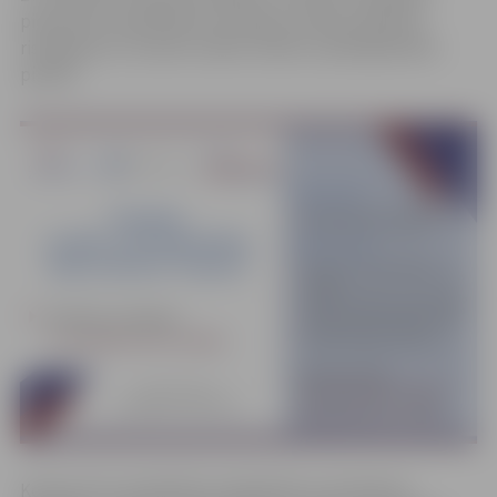
pievērsties sabiedrībai nozīmīgu sociālo problēmu
risināšanai un rosināt uzsākt sociālo uzņēmējdarbību
pilsētā.
Konkursā var piedalīties sabiedrība ar ierobežotu