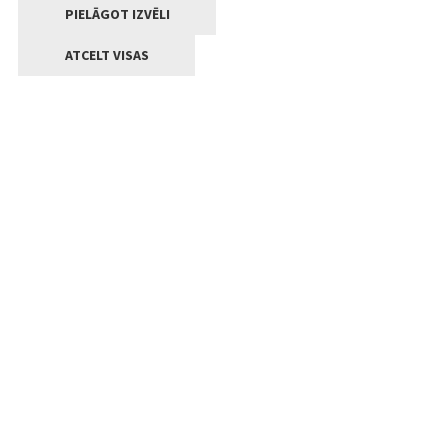
PIELĀGOT IZVĒLI
ATCELT VISAS
Kontakti
Jelgavas valstpilsētas pašvaldība
Lielā iela 11, Jelgava, LV-3001
+371 63005522
pasts@jelgava.lv
Klientu apkalpošana