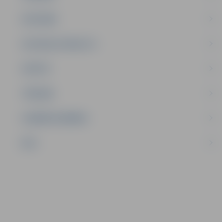
SATIKSME
SOCIĀLAIS ATBALSTS
SPORTS
TŪRISMS
UZŅĒMĒJDARBĪBA
NVO