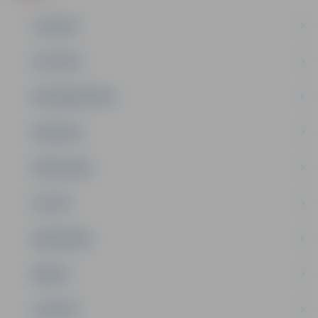
JAUNUMI
IZGLĪTĪBA
NODARBINĀTĪBA
PASĀKUMI
PAŠVALDĪBA
PILSĒTA
SABIEDRĪBA
ĢIMENE
JAUNIEŠI