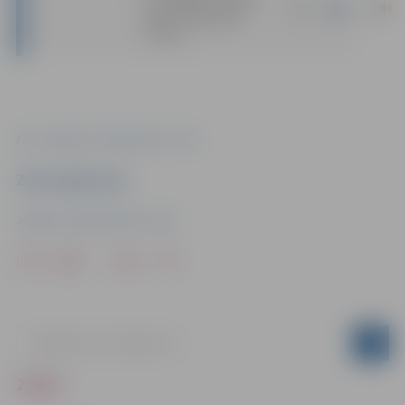
brīvprātīgais Jelgavā
|
docx
2025” PIETEIKUMA
ANKETA
Foto: Jelgavas Sabiedriskais centrs
Ziņu sagatavoja
Jelgavas Sabiedriskais centrs
Drukāt
Dalīties
ZIŅAS