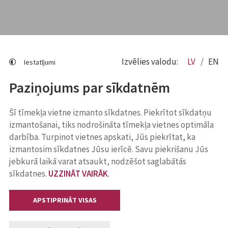
Izvēlies valodu:
LV
EN
Iestatījumi
Paziņojums par sīkdatnēm
Šī tīmekļa vietne izmanto sīkdatnes. Piekrītot sīkdatņu
izmantošanai, tiks nodrošināta tīmekļa vietnes optimāla
darbība. Turpinot vietnes apskati, Jūs piekrītat, ka
izmantosim sīkdatnes Jūsu ierīcē. Savu piekrišanu Jūs
jebkurā laikā varat atsaukt, nodzēšot saglabātās
sīkdatnes.
UZZINĀT VAIRĀK
.
APSTIPRINĀT VISAS