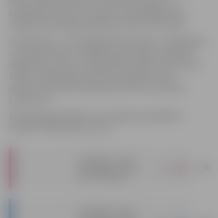
darbu sabiedrības labā, veicinot iedzīvotāju un
organizāciju interesi un iesaisti brīvprātīgajā darbā.
Jelgavā brīvprātīgo godināšana notiks 5. decembrī.
Pretendentus – brīvprātīgā darba veicējus – godināšanai
var pieteikt jebkurš Jelgavas iedzīvotājs, nevalstiskā
organizācija, valsts vai pašvaldības iestāde. Pieteikuma
anketa un godināšanas nolikums pieejams ziņas
pielikumā. Pieteikumi jāiesniedz līdz 24. novembra
pulksten 19.
Brīvprātīgo godināšanu rīko Jelgavas pašvaldības
iestāde “Sabiedriskais centrs”.
Godināšanas “Gada
|
pdf
brīvprātīgais Jelgavā
2025” NOLIKUMS
Godināšanas “Gada