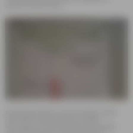
pateiktos viņiem par darbu.
Brīvprātīgo godināšanas “Gada brīvprātīgais Jelgavā
2025” mērķis ir pateikt paldies tiem Jelgavas
iedzīvotājiem, kas savā brīvajā laikā veic brīvprātīgo