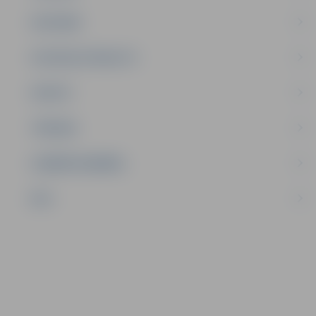
SATIKSME
SOCIĀLAIS ATBALSTS
SPORTS
TŪRISMS
UZŅĒMĒJDARBĪBA
NVO