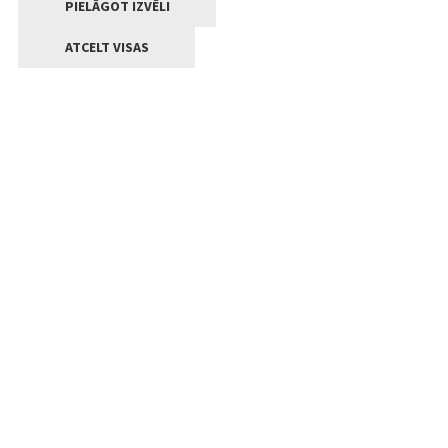
PIELĀGOT IZVĒLI
ATCELT VISAS
Kontakti
Jelgavas valstpilsētas pašvaldība
Lielā iela 11, Jelgava, LV-3001
+371 63005522
pasts@jelgava.lv
Klientu apkalpošana