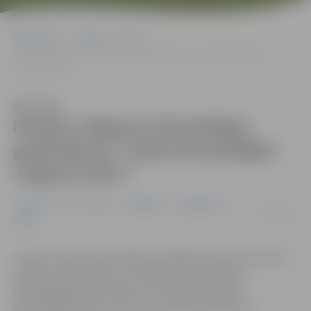
Sākumlapa
Jaunumi
NVO
Piesaki Jelgavas brīvprātīgos godināšanai “Gada brīvprātīgais
Jelgavā 2025”!
Klausīties
Piesaki Jelgavas brīvprātīgos
godināšanai “Gada brīvprātīgais
Jelgavā 2025”!
Jaunumi
NVO
Pilsēta
Sabiedrība
Sabiedriskais
19/11/2025
centrs
Līdz 24. novembrim Jelgavas Sabiedriskais centrs aicina
Jelgavas iedzīvotājus un organizācijas pieteikt
brīvprātīgā darba veicējus, lai Starptautiskajā
brīvprātīgo dienā, kas ir 5. decembrī, godinātu un