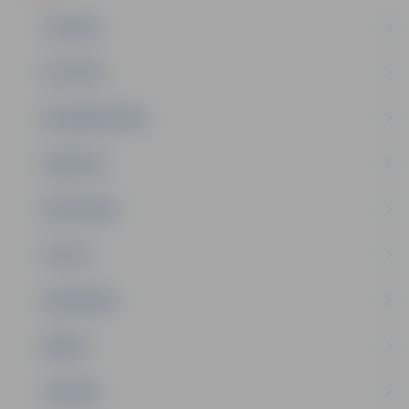
JAUNUMI
IZGLĪTĪBA
NODARBINĀTĪBA
PASĀKUMI
PAŠVALDĪBA
PILSĒTA
SABIEDRĪBA
ĢIMENE
JAUNIEŠI