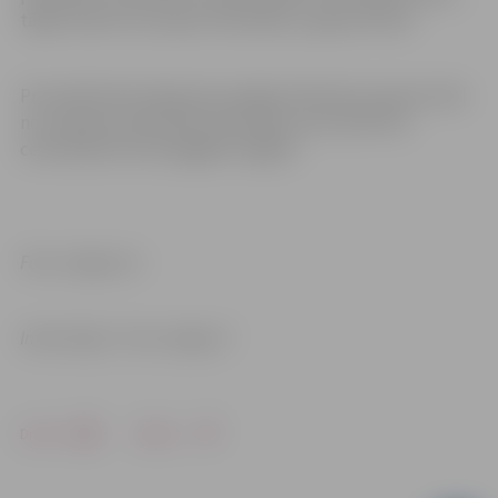
tāpēc klienti tos saņem izdrukātus, papīra formā.
Precizētā informācija dos iespēju klientiem saņemt tieši
no uzņēmuma aktuālo informāciju, kas saistīta ar
centralizēto siltumapgādi Jelgavā.
Foto: Jelgava.lv
Informācija: “Gren Jelgava”
Drukāt
Dalīties