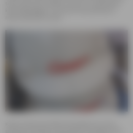
savā e-pastā, bet to vēlētos, nosūtīt uz e-pasta adresi:
klienti.jelgava@gren.com brīvas formas pieteikumu
rēķina saņemšanai e-pastā.
Kamēr uzņēmuma rīcībā šīs informācijas nav, nav arī
precizētu un aktuālu e-pasta adrešu, kur rēķinus sūtīt,