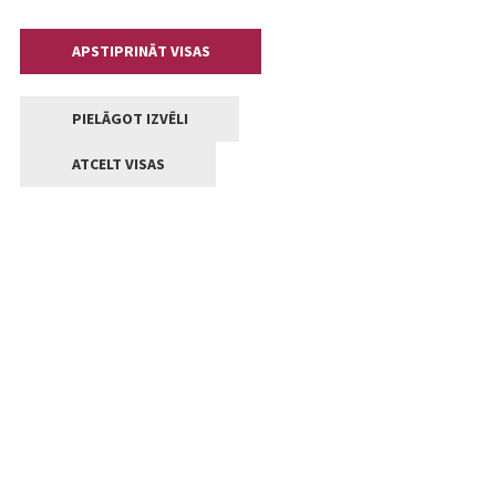
APSTIPRINĀT VISAS
PIELĀGOT IZVĒLI
ATCELT VISAS
Kontakti
Jelgavas valstpilsētas pašvaldība
Lielā iela 11, Jelgava, LV-3001
+371 63005522