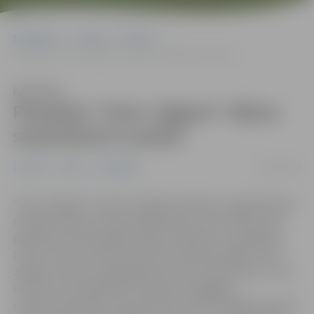
Sākumlapa
Jaunumi
Pilsēta
Piesakies “Gren Jelgava” rēķina saņemšanai e-pastā!
Klausīties
Piesakies “Gren Jelgava” rēķina
saņemšanai e-pastā!
06/01/2023
Jaunumi
Pilsēta
Sabiedrība
“
Gren Jelgava
“
turpina strādāt pie Klientu apkalpošanas
portāla izveides, lai jau šogad klienti savus rēķinus par
patērēto siltumenerģiju varētu apskatīt un apmaksāt
tieši no
“
Gren
“
Klientu portāla. Savukārt pašlaik
“
Gren
Jelgava
“
Klientu apkalpošanas centrs lūdz klientus, kas
līdz šim nav pieteikušies tieši siltumapgādes
uzņēmumam rēķinu par patērēto siltumenerģiju saņemt