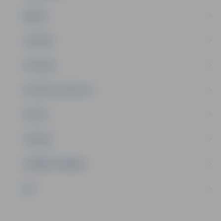
ĢIMENE
JAUNIEŠI
SATIKSME
SOCIĀLAIS ATBALSTS
SPORTS
TŪRISMS
UZŅĒMĒJDARBĪBA
NVO