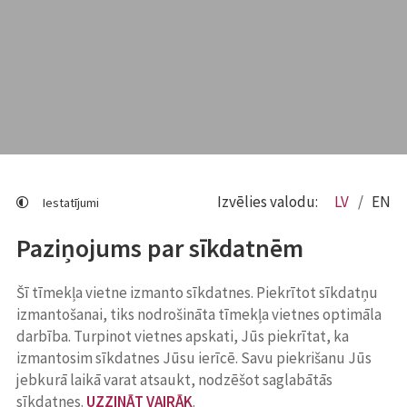
Izvēlies valodu:
LV
EN
Iestatījumi
Paziņojums par sīkdatnēm
Šī tīmekļa vietne izmanto sīkdatnes. Piekrītot sīkdatņu
izmantošanai, tiks nodrošināta tīmekļa vietnes optimāla
darbība. Turpinot vietnes apskati, Jūs piekrītat, ka
izmantosim sīkdatnes Jūsu ierīcē. Savu piekrišanu Jūs
jebkurā laikā varat atsaukt, nodzēšot saglabātās
sīkdatnes.
UZZINĀT VAIRĀK
.