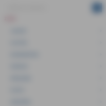
ZIŅAS
JAUNUMI
IZGLĪTĪBA
NODARBINĀTĪBA
PASĀKUMI
PAŠVALDĪBA
PILSĒTA
SABIEDRĪBA