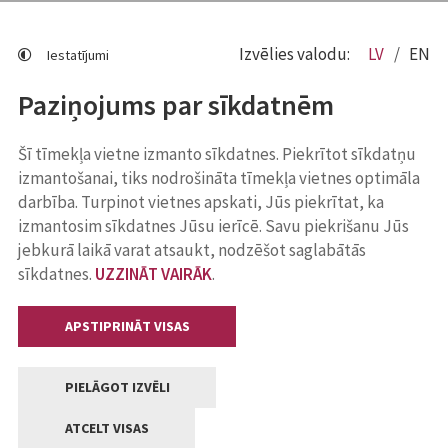
Izvēlies valodu:
LV
EN
Iestatījumi
Paziņojums par sīkdatnēm
Šī tīmekļa vietne izmanto sīkdatnes. Piekrītot sīkdatņu
izmantošanai, tiks nodrošināta tīmekļa vietnes optimāla
darbība. Turpinot vietnes apskati, Jūs piekrītat, ka
izmantosim sīkdatnes Jūsu ierīcē. Savu piekrišanu Jūs
jebkurā laikā varat atsaukt, nodzēšot saglabātās
sīkdatnes.
UZZINĀT VAIRĀK
.
APSTIPRINĀT VISAS
PIELĀGOT IZVĒLI
ATCELT VISAS