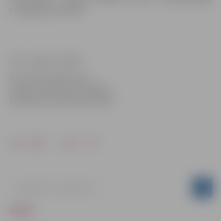
svinīgajā pieņemšanā.
Foto: Jelgavas pilsēta
Informācija sagatavota
Jelgavas pilsētas pašvaldības
Sabiedrisko attiecību pārvaldē
Drukāt
Dalīties
ZIŅAS