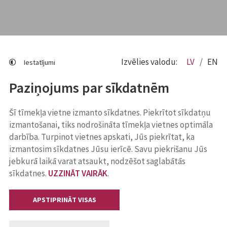
Izvēlies valodu:
LV
EN
Iestatījumi
Paziņojums par sīkdatnēm
Šī tīmekļa vietne izmanto sīkdatnes. Piekrītot sīkdatņu
izmantošanai, tiks nodrošināta tīmekļa vietnes optimāla
darbība. Turpinot vietnes apskati, Jūs piekrītat, ka
izmantosim sīkdatnes Jūsu ierīcē. Savu piekrišanu Jūs
jebkurā laikā varat atsaukt, nodzēšot saglabātās
sīkdatnes.
UZZINĀT VAIRĀK
.
APSTIPRINĀT VISAS