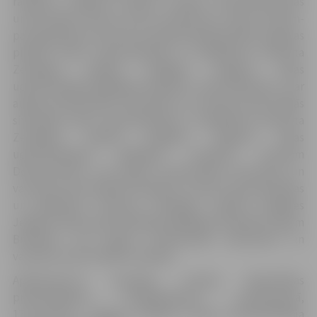
radīšanu Jelgavas pilsētā; Latvijas Lauksaimniecības
universitātes Sporta centra direktoram Jānim Vītolam-
par ieguldījumu sportā un sabiedriskajā darbībā Jelgavas
pilsētā; Valsts ugunsdzēsības un glābšanas dienesta
Zemgales reģiona brigādes Jelgavas daļas
ugunsdzēsējam glābējam kaprālim Jānim Rihardam– par
augstu profesionālo meistarību un varonību ekstremālās
situācijās; Valsts ugunsdzēsības un glābšanas dienesta
Zemgales reģiona brigādes Jelgavas daļas
ugunsdzēsējam glābējam kaprālim Denisam
Dovnarovičam– par augstu profesionālo meistarību un
varonību ekstremālās situācijās un Valsts ugunsdzēsības
un glābšanas dienesta Zemgales reģiona brigādes
Jelgavas daļas ugunsdzēsējam glābējam kaprālim Ingum
Brandam– par augstu profesionālo meistarību un
varonību ekstremālās situācijās.
Apbalvojumus pasniegs Latvijas Republikas
proklamēšanas 101.gadadienas priekšvakarā,
17.novembrī, Jelgavas pilsētas domes priekšsēdētāja