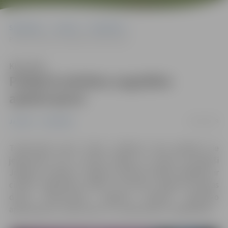
Sākumlapa
Jaunumi
Sabiedrība
Piešķirti pilsētas augstākie apbalvojumi
Klausīties
Piešķirti pilsētas augstākie
apbalvojumi
24/10/2019
Jaunumi
Sabiedrība
Tradicionāli pirms Valsts svētkiem tiek godināti tie
jelgavnieki, kas ar savām idejām un darbu veicinājuši
Jelgavas izaugsmi. Jelgavas pilsētas lielākā bagātība ir
cilvēki– jelgavnieki, tāpēc 24. oktobrī Jelgavas pilsētas
domē apstiprināta Jelgavas pilsētas augstāko
apbalvojumu „Goda zīme” un „Goda raksts” piešķiršana.