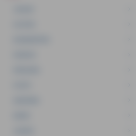
JAUNUMI
IZGLĪTĪBA
NODARBINĀTĪBA
PASĀKUMI
PAŠVALDĪBA
PILSĒTA
SABIEDRĪBA
ĢIMENE
JAUNIEŠI