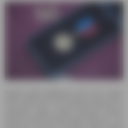
Augstāko pilsētas apbalvojumu „Goda zīme” nolemts
piešķirt Jelgavas poliklīnikas Veselības aprūpes vadības
ārstei Maijai Lucavai – par profesionālo meistarību un
ieguldījumu Jelgavas pilsētas iedzīvotāju veselības
aprūpē; Zvērinātai advokātei Brigitai Miķelsonei – par
ieguldījumu tiesiskuma stiprināšanā Jelgavas pilsētā;