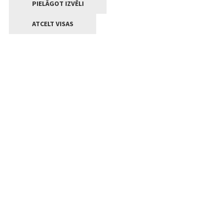
PIELĀGOT IZVĒLI
ATCELT VISAS
Kontakti
Jelgavas valstpilsētas pašvaldība
Lielā iela 11, Jelgava, LV-3001
+371 63005522
pasts@jelgava.lv
Klientu apkalpošana