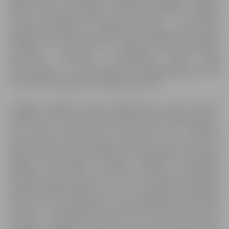
Valsts policijas Zemgales reģiona pārvaldes Jelgavas
iecirkņa priekšniecei Tatjanai Flanderei – par aktīvu
sabiedrisko darbību un ieguldījumu Jelgavas iedzīvotāju
drošībā un aizsardzībā un Jelgavas Valsts ģimnāzijas
direktores vietniecei metodiskajā darbā Evijai
Slokenbergai – par sasniegumiem pedagoģiskajā darbā
un jaunatnes izglītošanā Jelgavas pilsētā.
Jelgavas pilsētas domes apbalvojumu „Goda raksts”
pasniegs: sertificētam būvinženierim Kārlim Brakanskim–
par augstu profesionālo meistarību; SIA “Jelgavas
pilsētas slimnīca” galvenajai māsai Emmai Ašurko- par
augstu profesionālo meistarību un ieguldījumu Jelgavas
pilsētas iedzīvotāju veselības aprūpē; pensionētai
skolotājai Ilgai Ziemelei–­ par aktīvu darbību Jelgavas
pilsētas sabiedriskajā, kultūras un izglītības darbā; SIA
“Purenn”- par ieguldījumu uzņēmējdarbības attīstībā,
inovatīvu tehnoloģiju ieviešanu un jaunu darba vietu