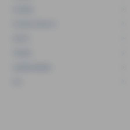
SATIKSME
SOCIĀLAIS ATBALSTS
SPORTS
TŪRISMS
UZŅĒMĒJDARBĪBA
NVO