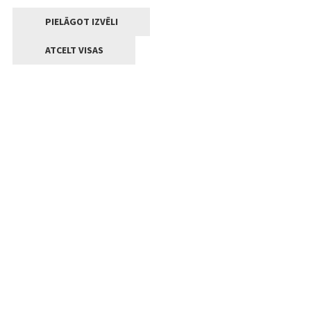
PIELĀGOT IZVĒLI
ATCELT VISAS
Kontakti
Jelgavas valstpilsētas pašvaldība
Lielā iela 11, Jelgava, LV-3001
+371 63005522
pasts@jelgava.lv
Klientu apkalpošana