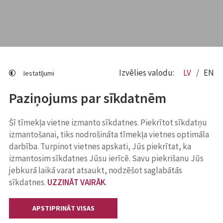
Izvēlies valodu:
LV
EN
Iestatījumi
Paziņojums par sīkdatnēm
Šī tīmekļa vietne izmanto sīkdatnes. Piekrītot sīkdatņu
izmantošanai, tiks nodrošināta tīmekļa vietnes optimāla
darbība. Turpinot vietnes apskati, Jūs piekrītat, ka
izmantosim sīkdatnes Jūsu ierīcē. Savu piekrišanu Jūs
jebkurā laikā varat atsaukt, nodzēšot saglabātās
sīkdatnes.
UZZINĀT VAIRĀK
.
APSTIPRINĀT VISAS