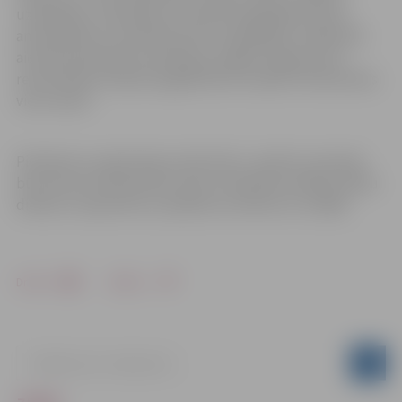
uzlabotāju, mazā dārza inventāra tirgotājiem, kā arī
amatniekiem un pārtikas preču tirgotājiem. Dalībnieki
aicināti pieteikties savlaicīgi, jo šogad Jelgavas pils
remontdarbu dēļ pils pagalmā būs mazāks tirdzniecības
vietu skaits.
Pieteikumu reģistrācija notiks līdz 1. aprīlim vai kamēr
būs brīvas tirdzniecības vietas. Pieteikties dalībai Stādu
dienās un iepazīties ar pasākuma nolikumu var
šeit.
Drukāt
Dalīties