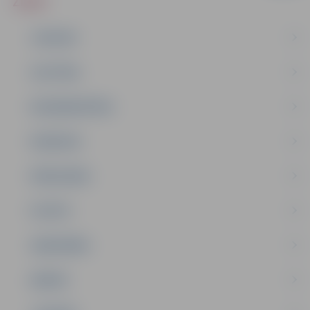
ZIŅAS
JAUNUMI
IZGLĪTĪBA
NODARBINĀTĪBA
PASĀKUMI
PAŠVALDĪBA
PILSĒTA
SABIEDRĪBA
ĢIMENE