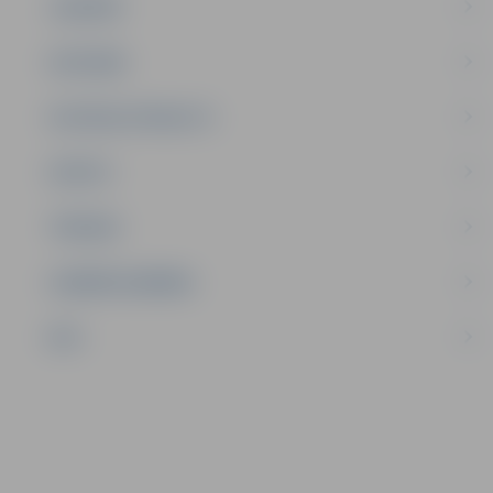
JAUNIEŠI
SATIKSME
SOCIĀLAIS ATBALSTS
SPORTS
TŪRISMS
UZŅĒMĒJDARBĪBA
NVO