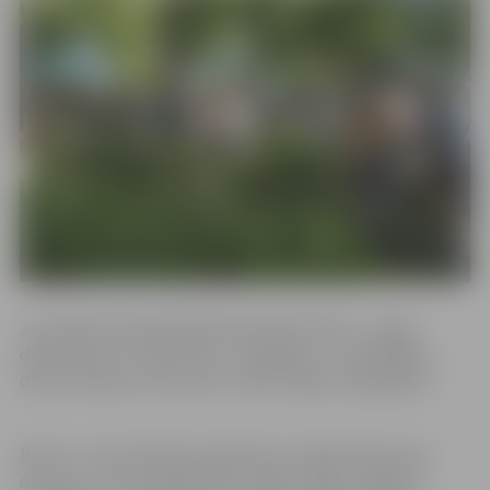
Jau sākusies pieteikšanās lielizmēra stādu – augļu,
dekoratīvo un skuju koku, vīnogulāju – audzētājiem,
dārza tehnikas, siltumnīcu, dārza mājiņu tirgotājiem.
Bet no 1. marta sāksies pieteikumu reģistrācija puķu,
dārzeņu un mazo dekoratīvo stādu, sēklu, augsnes