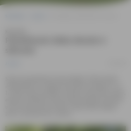
Sākumlapa
Jaunumi
Pieteikšanās Stādu dienām ir sākusies
Klausīties
Pieteikšanās Stādu dienām ir
sākusies
21/02/2019
Jaunumi
Sākusies pieteikšanās tradicionālajām “Stādu dienām
Jelgavā 2019”, kas Jelgavas pils parkā norisināsies 11. un
12. maijā. Stādu audzētāji, zemnieku saimniecības, sēklu,
augsnes uzlabotāju, dārza inventāra tirgotāji, amatnieki
un citi interesenti savu dalību “Stādu dienās Jelgavā
2019” var pieteikt līdz 1. aprīlim.