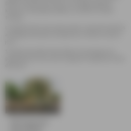
Dekoru nesošā konstrukcija ir no vainaga režģveida
karkasa un stiprinājuma pēdas, tie veidoti no melnā
tērauda.
Lai pilsētā radītu lauku pļavas sajūtu, laukumā izvietotas
arī dabīga siena ķīpas, kas apjoztas ar stilizētu tautisku
jostu.
Savukārt Vecpilsētas ielā rotājas trīs siena ķīpas, kas
papildinātas ar divus metrus augstiem margrietiņu ziedu
dekoriem.
10 bildes
Pilsēta gatavojas
Līgo svētkiem;