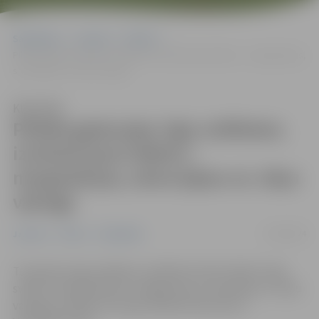
Sākumlapa
Jaunumi
Pilsēta
Pilsēta gatavojas Līgo svētkiem; izvietoti jauni dekori – margrietiņas,
siena ķīpas un Jāņu vainagi
Klausīties
Pilsēta gatavojas Līgo svētkiem;
izvietoti jauni dekori –
margrietiņas, siena ķīpas un Jāņu
vainagi
17/06/2024
Jaunumi
Pilsēta
Sabiedrība
Tuvojoties Līgo svētkiem, pilsētā izvietoti dekori Līgo
svētku tematikā. Milzu margrietiņas, siena ķīpas un Jāņu
vainagi uzstādīti Hercoga Jēkaba laukumā un