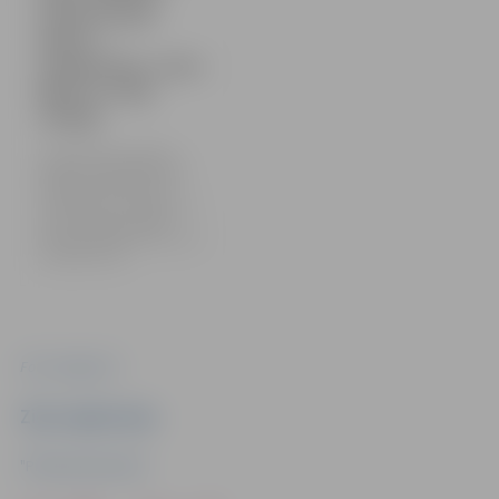
izvietoti jauni
dekori –
margrietiņas, siena
ķīpas un Jāņu
vainagi
Tuvojoties Līgo svētkiem,
pilsētā izvietoti dekori Līgo
svētku tematikā. Milzu
margrietiņas, siena ķīpas un
Jāņu vainagi uzstādīti
Hercoga Jēkaba laukumā un
Vecpilsētas ielā.
Foto: Jelgava.lv
Ziņu sagatavoja
"Pilsētsaimniecība"