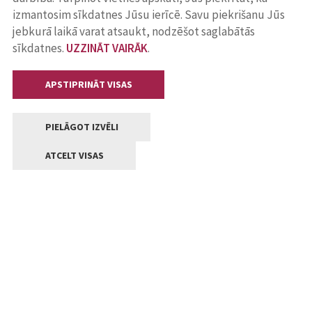
izmantosim sīkdatnes Jūsu ierīcē. Savu piekrišanu Jūs
jebkurā laikā varat atsaukt, nodzēšot saglabātās
sīkdatnes.
UZZINĀT VAIRĀK
.
APSTIPRINĀT VISAS
PIELĀGOT IZVĒLI
ATCELT VISAS
Kontakti