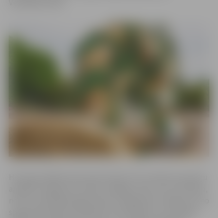
Vecpilsētas ielā.
Hercoga Jēkaba laukumā izvietoti trīs ar džutas audumu
apvilkti vainagi, kas rotāti ar dabīgu ozolu zaru virtenēm,
no PVC materiāla izgatavotiem margrietiņu ziediem un no
spoguļmateriāla izveidotām ozola lapām un ozolzīlēm.