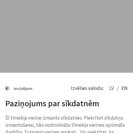
Izvēlies valodu:
LV
EN
Iestatījumi
Paziņojums par sīkdatnēm
Šī tīmekļa vietne izmanto sīkdatnes. Piekrītot sīkdatņu
izmantošanai, tiks nodrošināta tīmekļa vietnes optimāla
darbība. Turpinot vietnes apskati, Jūs piekrītat, ka