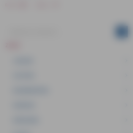
Drukāt
Dalīties
ZIŅAS
JAUNUMI
IZGLĪTĪBA
NODARBINĀTĪBA
PASĀKUMI
PAŠVALDĪBA