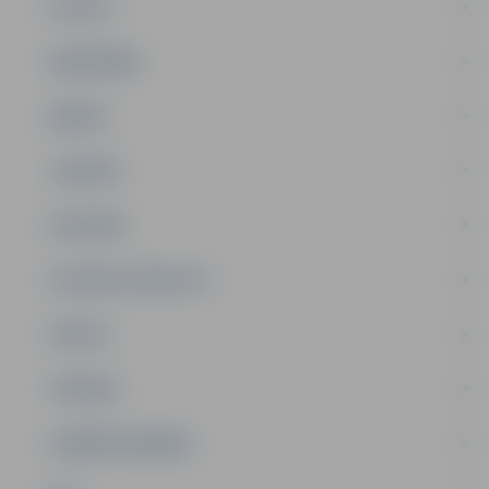
PILSĒTA
SABIEDRĪBA
ĢIMENE
JAUNIEŠI
SATIKSME
SOCIĀLAIS ATBALSTS
SPORTS
TŪRISMS
UZŅĒMĒJDARBĪBA