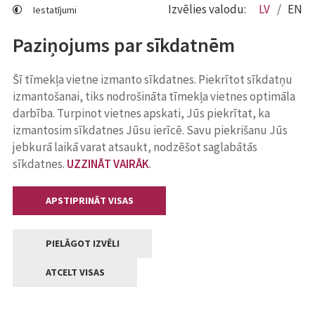
Izvēlies valodu:
LV
EN
Iestatījumi
Paziņojums par sīkdatnēm
Šī tīmekļa vietne izmanto sīkdatnes. Piekrītot sīkdatņu
izmantošanai, tiks nodrošināta tīmekļa vietnes optimāla
darbība. Turpinot vietnes apskati, Jūs piekrītat, ka
izmantosim sīkdatnes Jūsu ierīcē. Savu piekrišanu Jūs
jebkurā laikā varat atsaukt, nodzēšot saglabātās
sīkdatnes.
UZZINĀT VAIRĀK
.
APSTIPRINĀT VISAS
PIELĀGOT IZVĒLI
ATCELT VISAS