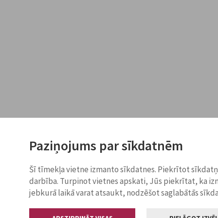
Paziņojums par sīkdatnēm
Šī tīmekļa vietne izmanto sīkdatnes. Piekrītot sīkdat
darbība. Turpinot vietnes apskati, Jūs piekrītat, ka i
jebkurā laikā varat atsaukt, nodzēšot saglabātās sīkd