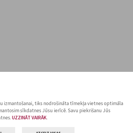
ņu izmantošanai, tiks nodrošināta tīmekļa vietnes optimāla
zmantosim sīkdatnes Jūsu ierīcē. Savu piekrišanu Jūs
atnes.
UZZINĀT VAIRĀK
.