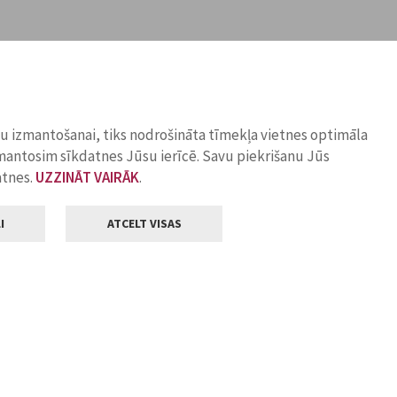
ņu izmantošanai, tiks nodrošināta tīmekļa vietnes optimāla
zmantosim sīkdatnes Jūsu ierīcē. Savu piekrišanu Jūs
atnes.
UZZINĀT VAIRĀK
.
I
ATCELT VISAS
Klientu apkalpošana
ilsētas pašvaldība
Darba laiks