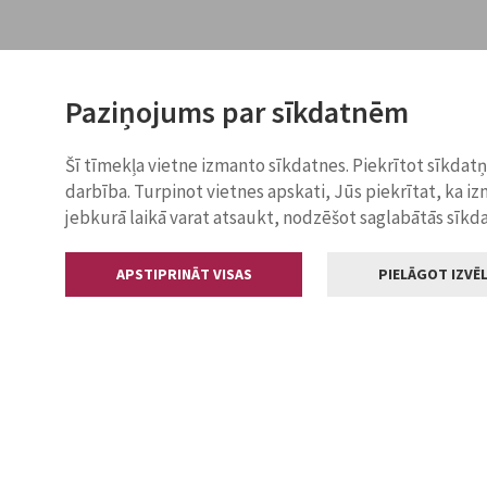
Paziņojums par sīkdatnēm
Šī tīmekļa vietne izmanto sīkdatnes. Piekrītot sīkdat
darbība. Turpinot vietnes apskati, Jūs piekrītat, ka i
jebkurā laikā varat atsaukt, nodzēšot saglabātās sīkd
APSTIPRINĀT VISAS
PIELĀGOT IZVĒL
Kontakti
Jelgavas valstp