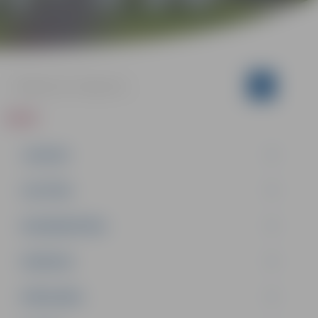
ZIŅAS
JAUNUMI
IZGLĪTĪBA
NODARBINĀTĪBA
PASĀKUMI
PAŠVALDĪBA