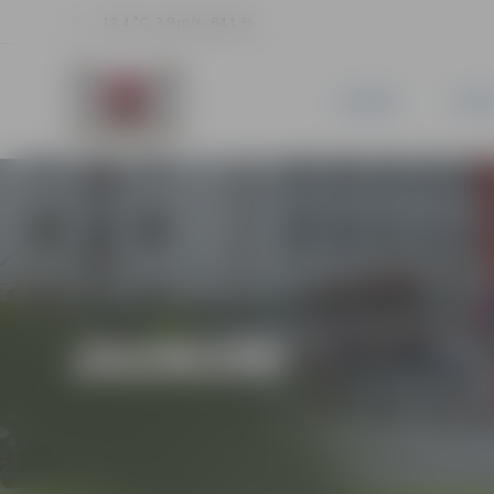
18.4 °C, 3.9 m/s, 64.1 %
JAUNUMI
PILSĒ
JAUNUMI