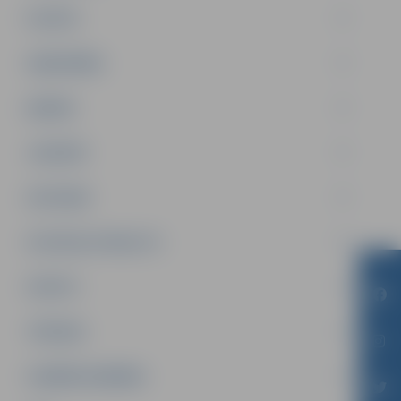
PILSĒTA
SABIEDRĪBA
ĢIMENE
JAUNIEŠI
SATIKSME
SOCIĀLAIS ATBALSTS
SPORTS
TŪRISMS
UZŅĒMĒJDARBĪBA