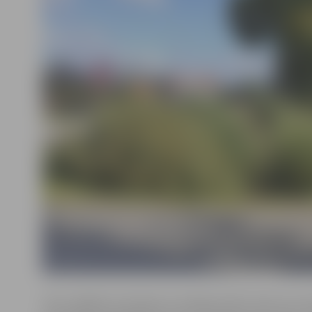
Tās ir dažādas teritorijas ar mainīgu ūdens līmeni, k