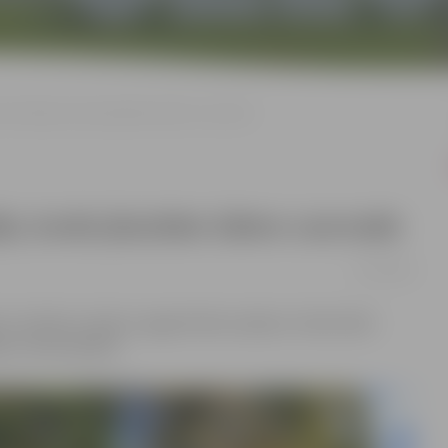
teritorijās, kurās jāuzlabo ūdens caurvade
jās, kurās jāuzlabo ūdens caurvade
15/10/2021
tu tehniku vietās ar apgrūtinātu piekļuvi. Darbi sākti
s citviet pilsētā.