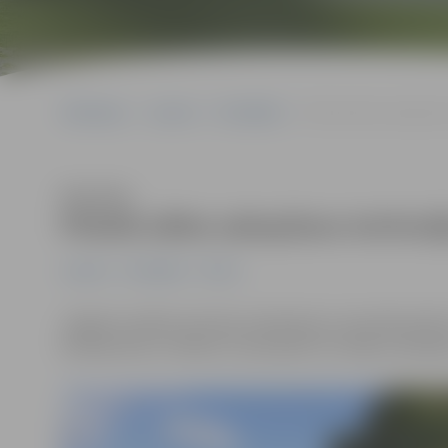
Sākumlapa
Jaunumi
Pašvaldība
Pilsētā sākta sakopšana 
Klausīties
Pilsētā sākta sakopšana teritori
Jaunumi
Pašvaldība
Pilsēta
Jelgavā uzsākta teritoriju sakopšana ar speciāli aprīko
Nameja ielas un Riekstu ceļa rajonā un secīgi turpināsie