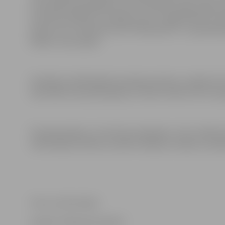
teritorijās aug dažādas mitrumu mīlošas augu sugas, p
teritoriju kopšana un piekļuve tām ir apgrūtināta, izm
darbus veic uzņēmums SIA “Piekrastei.lv” ar speciāli 
Riekstu ceļu rajonā.
Vienlaikus pilsētā grāvju kopšanas darbus uzsākuši arī
kopti Bāra ceļa rajona grāvji, šo darbu laikā izcērtot 
Īstenojot grāvju un teritoriju sakopšanu, tiks uzlabo
meliorācijas sistēmā, neradot kaitējumu dabai un pilsē
Foto un informācija
Iestāde “Pilsētsaimniecība”