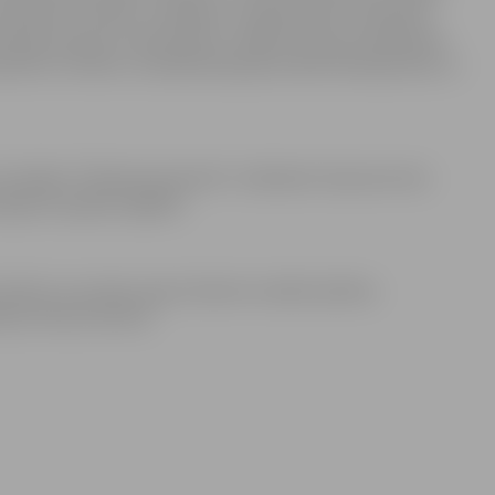
iemēram, niedres, vilkvāles un ūdenszāles. Šo pilsētas
antojot parastu riteņtehniku, tādēļ teritoriju sakopšanas
aprīkotu tehniku. Šonedēļ sakopšana sākta Nameja ielas un
 iestādes “Pilsētsaimniecība” strādnieki. Kā pirmie tiks
apaugumu grāvja nogāzēs.
ta ūdens caurvade, ļaujot ūdenim nonākt pilsētas
tas infrastruktūrai.