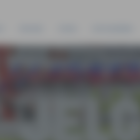
TA
PAŠVALDĪBA
IESTĀDES
KAPITĀLSABIEDRĪBAS