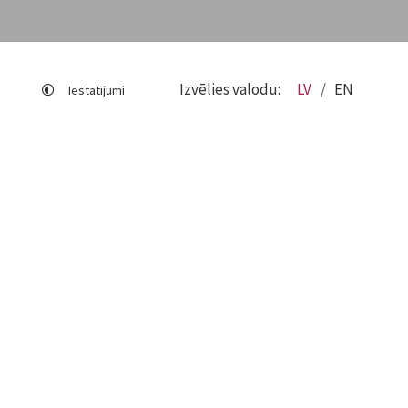
Izvēlies valodu:
LV
EN
Iestatījumi
Lapas karte
Viegli lasīt