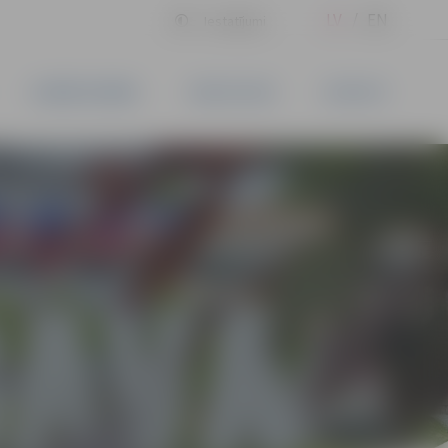
LV
EN
Iestatījumi
UZŅĒMĒJDARBĪBA
PAKALPOJUMI
KONTAKTI