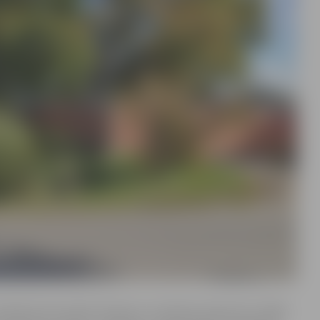
o ietekmē upes ūdens līmenis un nokrišņu daudzums. Šajās