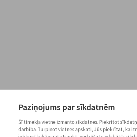
Paziņojums par sīkdatnēm
Šī tīmekļa vietne izmanto sīkdatnes. Piekrītot sīkdat
darbība. Turpinot vietnes apskati, Jūs piekrītat, ka i
jebkurā laikā varat atsaukt, nodzēšot saglabātās sīkd