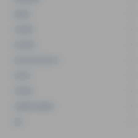
ĢIMENE
JAUNIEŠI
SATIKSME
SOCIĀLAIS ATBALSTS
SPORTS
TŪRISMS
UZŅĒMĒJDARBĪBA
NVO