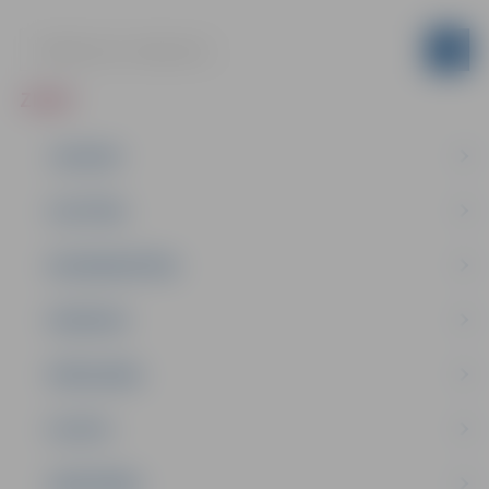
ZIŅAS
JAUNUMI
IZGLĪTĪBA
NODARBINĀTĪBA
PASĀKUMI
PAŠVALDĪBA
PILSĒTA
SABIEDRĪBA