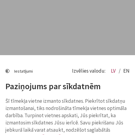
Izvēlies valodu:
LV
EN
Iestatījumi
Paziņojums par sīkdatnēm
Šī tīmekļa vietne izmanto sīkdatnes. Piekrītot sīkdatņu
izmantošanai, tiks nodrošināta tīmekļa vietnes optimāla
darbība. Turpinot vietnes apskati, Jūs piekrītat, ka
izmantosim sīkdatnes Jūsu ierīcē. Savu piekrišanu Jūs
jebkurā laikā varat atsaukt, nodzēšot saglabātās