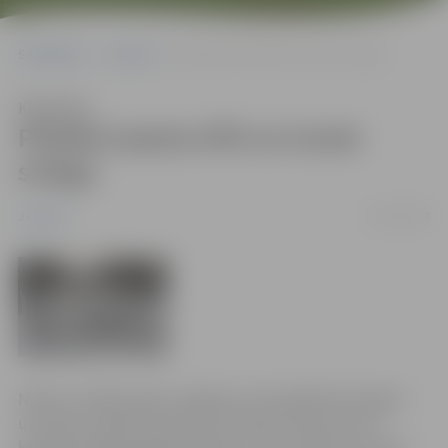
Sākumlapa
Jaunumi
Pilsētā turpina tīrīt un izvest sniegu
Klausīties
Pilsētā turpina tīrīt un izvest
sniegu
30/12/2010
Jaunumi
Naktī uz 30.decembri Jelgavā un tās apkārtnē sniegs ir
uzsnidzis vairāk kā desmit centimetru biezumā un
kopumā sniega sega pilsētā jau ir 45 centimetrus bieza.