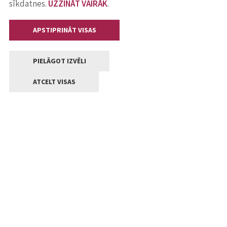
sīkdatnes.
UZZINĀT VAIRĀK
.
APSTIPRINĀT VISAS
PIELĀGOT IZVĒLI
ATCELT VISAS
Kontakti
Jelgavas valstpilsētas pašvaldība
Lielā iela 11, Jelgava, LV-3001