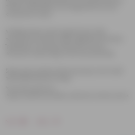
Pilsētā turpinās darbs, lai no sniega atbrīvotu tiltus,
krustojumus un ielas.
Atbildīgo dienestu darbu apgrūtina ielu malās
novietotās automašīnas, tāpēc atgādinām automašīnu
īpašniekiem, ka transports jānovieto tā, lai tas
netraucētu novākt sniegu no ielu braucamās daļas.
Šajā sezonā no pilsētas ielām kopumā jau izvesti vairāk
nekā 30 000 kubikmetri sniega.
Informācija sagatavota
Jelgavas pilsētas pašvaldības Sabiedrisko attiecību sektorā
Drukāt
Dalīties