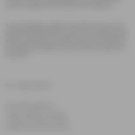
pa dienu iespējami nelieli satiksmes ierobežojumi.
Līdz jūnija beigām marķējumu paredzēts atjaunot visās
pilsētas asfaltētajās ielās, izņemot tās, kur šobrīd notiek
plānoti remontdarbi, savukārt vasaras sezonā nodilušos
horizontālos apzīmējumus plānots atjaunot augustā un
septembrī.
Foto: Jelgavas pilsēta
Informācija sagatavota
Jelgavas pilsētas pašvaldības
Sabiedrisko attiecību pārvaldē