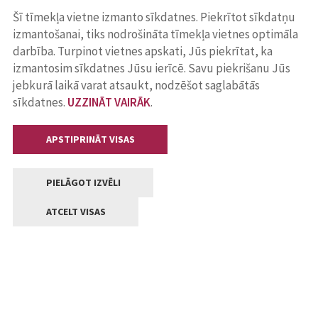
Šī tīmekļa vietne izmanto sīkdatnes. Piekrītot sīkdatņu
izmantošanai, tiks nodrošināta tīmekļa vietnes optimāla
darbība. Turpinot vietnes apskati, Jūs piekrītat, ka
izmantosim sīkdatnes Jūsu ierīcē. Savu piekrišanu Jūs
jebkurā laikā varat atsaukt, nodzēšot saglabātās
sīkdatnes.
UZZINĀT VAIRĀK
.
APSTIPRINĀT VISAS
PIELĀGOT IZVĒLI
ATCELT VISAS