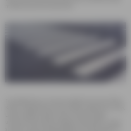
no Māras ielas līdz Atmodas ielai.
Turpmākās ielas un to posmi secīgi būs Uzvaras, Driksas,
Katoļu, Krišjāņa Barona, Pasta, Mātera, Rīgas iela un citas.
Lai pēc iespējas mazāk traucētu satiksmi, šogad
uzņēmums horizontālo marķējumu klāj vakara un nakts
stundās, tomēr atsevišķos gadījumos šo darbu gaitā arī