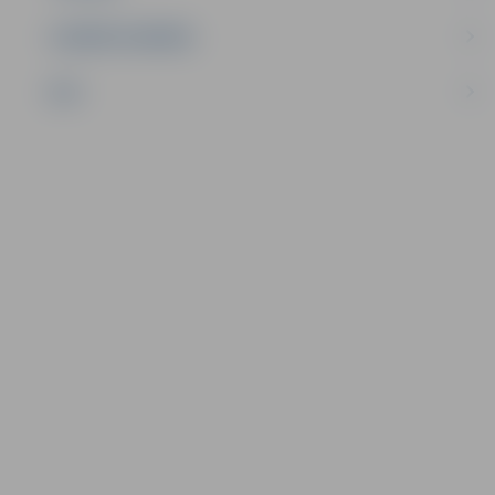
UZŅĒMĒJDARBĪBA
NVO