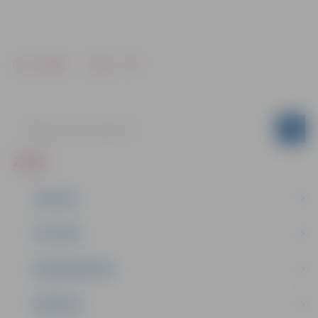
Drukāt
Dalīties
ZIŅAS
JAUNUMI
IZGLĪTĪBA
NODARBINĀTĪBA
PASĀKUMI