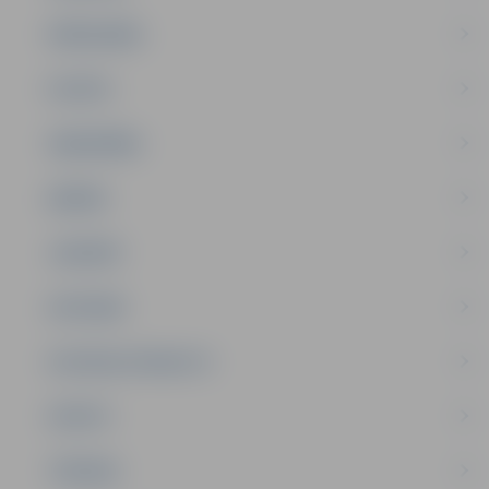
PAŠVALDĪBA
PILSĒTA
SABIEDRĪBA
ĢIMENE
JAUNIEŠI
SATIKSME
SOCIĀLAIS ATBALSTS
SPORTS
TŪRISMS