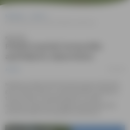
Sākumlapa
Jaunumi
Pilsētā turpinās horizontālo apzīmējumu atjaunošana
Klausīties
Pilsētā turpinās horizontālo
apzīmējumu atjaunošana
15/05/2019
Jaunumi
Marķējums pilsētas ielās tiek atjaunots gan mehanizēti,
gan ar rokām. Vietās, kur ir gluds asfaltēts ceļa segums,
tas tiek uzklāts, izmantojot plastiku, savukārt
nelīdzenos ceļa posmos marķējuma atjaunošanai tiek
izmantota krāsa ar atstarojošiem elementiem.