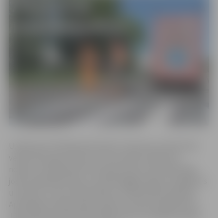
Uzņēmumā ”Pilsētsaimniecība” informē, ka darbi tiek
veikti tikai tajās vietās, kur konstatēts krāsojuma
nodilums. Mehanizēti tiek atjaunotas braucamās daļas
joslas sadalošās līnijas, savukārt gājēju pāreju marķējums
un bultas uz braucamās daļas ar rokām klāj strādnieki.
Apzīmējuma atjaunošana vispirms veikta Lielajā ielā no
Jāņa Čakstes bulvāra līdz Māras ielai un Dobeles šosejā