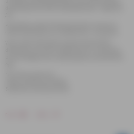
uzstādītas optiskās dekorācijas, bet pirmo reizi šādas
dekorācijas būs arī RAF dzīvojamajā masīvā – Rīgas ielā
53c.
Pašvaldības iestāde “Pilsētsaimniecība” informē, ka
svētku dekorācijas tiks uzstādītas līdz 1. novembrim.
Valsts svētku dekorācijas nomainīs Ziemassvētku
dekorācijas, kuras tiks uzstādītas līdz 31. novembrim,
bet tiks iedegtas līdz ar pilsētas galveno Ziemassvētku
egli.
Informācija sagatavota
Jelgavas pilsētas pašvaldības
Sabiedrisko attiecību pārvaldē
Drukāt
Dalīties