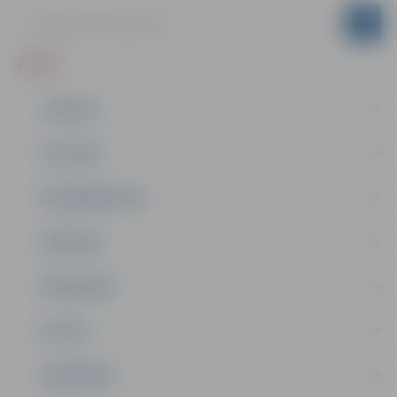
ZIŅAS
JAUNUMI
IZGLĪTĪBA
NODARBINĀTĪBA
PASĀKUMI
PAŠVALDĪBA
PILSĒTA
SABIEDRĪBA