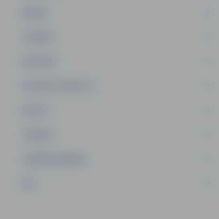
ĢIMENE
JAUNIEŠI
SATIKSME
SOCIĀLAIS ATBALSTS
SPORTS
TŪRISMS
UZŅĒMĒJDARBĪBA
NVO