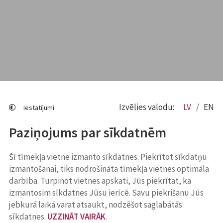
Izvēlies valodu:
LV
EN
Iestatījumi
Paziņojums par sīkdatnēm
Šī tīmekļa vietne izmanto sīkdatnes. Piekrītot sīkdatņu
izmantošanai, tiks nodrošināta tīmekļa vietnes optimāla
darbība. Turpinot vietnes apskati, Jūs piekrītat, ka
izmantosim sīkdatnes Jūsu ierīcē. Savu piekrišanu Jūs
jebkurā laikā varat atsaukt, nodzēšot saglabātās
sīkdatnes.
UZZINĀT VAIRĀK
.