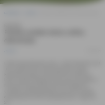
Sākumlapa
Jaunumi
Pilsētā uzstāda Valsts svētku dekorācijas
Klausīties
Pilsētā uzstāda Valsts svētku
dekorācijas
24/10/2016
Jaunumi
Pilsētā notiek dekorāciju maiņa – rudens dekorāciju vietā
tiek uzstādītas Valsts svētku dekorācijas. Latvijas
Republikas karogi jau tradicionāli tiek uzstādīti pie
laternu stabiem Lielajā ielā, Driksas ielas promenādē un
Pasta ielā. Hercoga Jēkaba laukumā arī šogad tiks
uzstādītas optiskās dekorācijas, bet pirmo reizi šādas
dekorācijas būs arī RAF dzīvojamajā masīvā – Rīgas ielā
53c.