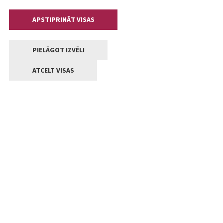
APSTIPRINĀT VISAS
PIELĀGOT IZVĒLI
ATCELT VISAS
Kontakti
Jelgavas valstpilsētas pašvaldība
Lielā iela 11, Jelgava, LV-3001
+371 63005522