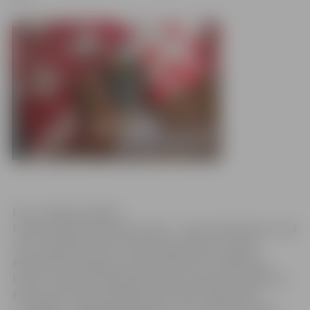
Foto: Jelgavas pilsēta
Pilsētā notiek dekorāciju maiņa – rudens dekorāciju vietā
tiek uzstādītas Valsts svētku dekorācijas. Latvijas
Republikas karogi jau tradicionāli tiek uzstādīti pie
laternu stabiem Lielajā ielā, Driksas ielas promenādē un
Pasta ielā. Hercoga Jēkaba laukumā arī šogad tiks