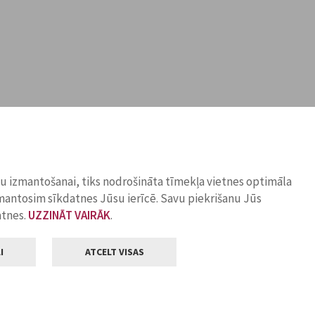
ņu izmantošanai, tiks nodrošināta tīmekļa vietnes optimāla
zmantosim sīkdatnes Jūsu ierīcē. Savu piekrišanu Jūs
atnes.
UZZINĀT VAIRĀK
.
I
ATCELT VISAS