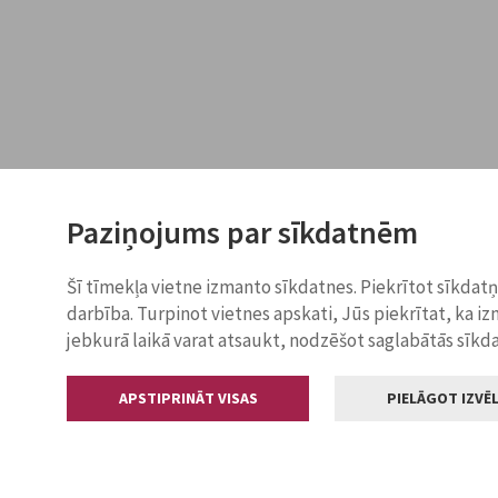
Paziņojums par sīkdatnēm
Šī tīmekļa vietne izmanto sīkdatnes. Piekrītot sīkdat
darbība. Turpinot vietnes apskati, Jūs piekrītat, ka i
jebkurā laikā varat atsaukt, nodzēšot saglabātās sīkd
APSTIPRINĀT VISAS
PIELĀGOT IZVĒL