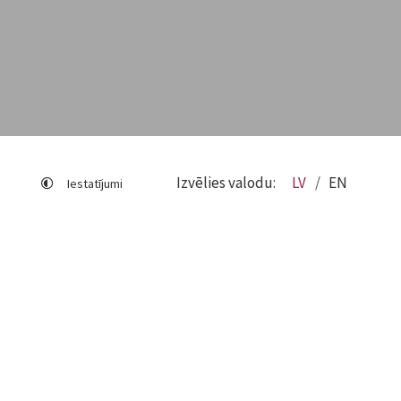
Izvēlies valodu:
LV
EN
Iestatījumi