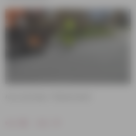
Foto un informācija: “”Pilsētsaimniecība”
Drukāt
Dalīties