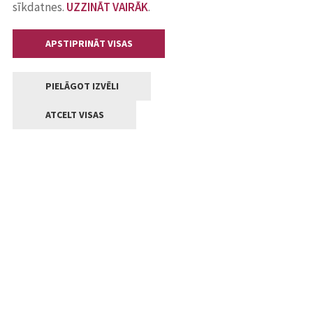
sīkdatnes.
UZZINĀT VAIRĀK
.
APSTIPRINĀT VISAS
PIELĀGOT IZVĒLI
ATCELT VISAS
Kontakti
Jelgavas valstpilsētas pašvaldība
Lielā iela 11, Jelgava, LV-3001