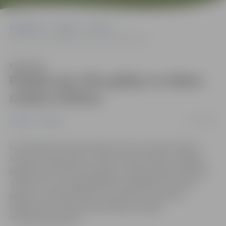
Sākumlapa
Jaunumi
Pilsēta
Pilsētā veic tiltu gūliju un ūdens noteku tīrīšanu
Klausīties
Pilsētā veic tiltu gūliju un ūdens
noteku tīrīšanu
27/04/2021
Jaunumi
Pilsēta
Lai neveidotos aizsprostojumi, kas var traucēt ūdens
atvadi no brauktuvju un tiltu konstrukcijām, Jelgavas
pilsētā tiek veikta tiltu gūliju un ūdens noteku tīrīšana.
Tīrīšanu veic ar augstspiediena mazgāšanas tehniku,
gūlijas un notekas attīrot no smilts un cita veida
sanesumiem, informē pašvaldības iestādē
“Pilsētsaimniecība”.