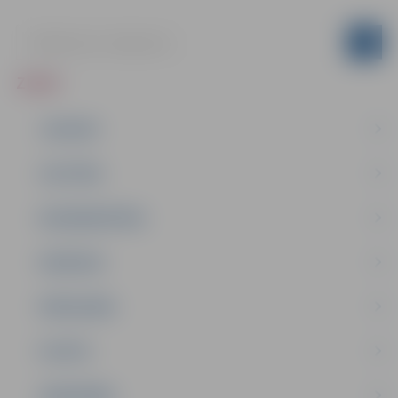
ZIŅAS
JAUNUMI
IZGLĪTĪBA
NODARBINĀTĪBA
PASĀKUMI
PAŠVALDĪBA
PILSĒTA
SABIEDRĪBA