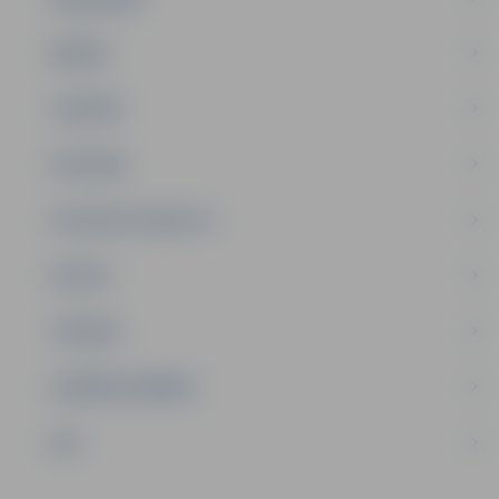
ĢIMENE
JAUNIEŠI
SATIKSME
SOCIĀLAIS ATBALSTS
SPORTS
TŪRISMS
UZŅĒMĒJDARBĪBA
NVO