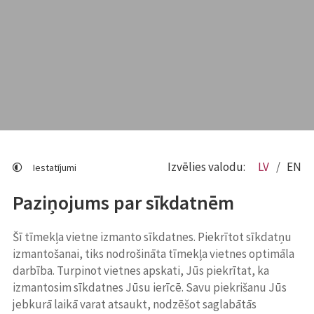
Izvēlies valodu:
LV
EN
Iestatījumi
Paziņojums par sīkdatnēm
Šī tīmekļa vietne izmanto sīkdatnes. Piekrītot sīkdatņu
izmantošanai, tiks nodrošināta tīmekļa vietnes optimāla
darbība. Turpinot vietnes apskati, Jūs piekrītat, ka
izmantosim sīkdatnes Jūsu ierīcē. Savu piekrišanu Jūs
jebkurā laikā varat atsaukt, nodzēšot saglabātās