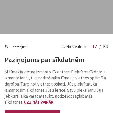
Izvēlies valodu:
LV
EN
Iestatījumi
Paziņojums par sīkdatnēm
Šī tīmekļa vietne izmanto sīkdatnes. Piekrītot sīkdatņu
izmantošanai, tiks nodrošināta tīmekļa vietnes optimāla
darbība. Turpinot vietnes apskati, Jūs piekrītat, ka
izmantosim sīkdatnes Jūsu ierīcē. Savu piekrišanu Jūs
jebkurā laikā varat atsaukt, nodzēšot saglabātās
sīkdatnes.
UZZINĀT VAIRĀK
.