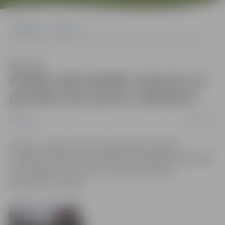
Sākumlapa
Jaunumi
Pilsētā veiks bedrīšu remontu un grantēto ielu posmu uzbēršanu
Klausīties
Pilsētā veiks bedrīšu remontu un
grantēto ielu posmu uzbēršanu
19/04/2013
Jaunumi
19.aprīlī, Jelgavas pilsētas pašvaldības iestādes
"Pilsētsaimniecība" koordinētais pašvaldības operatīvās
informācijas centrs (POIC) informē par pilsētā
plānotajiem darbiem.