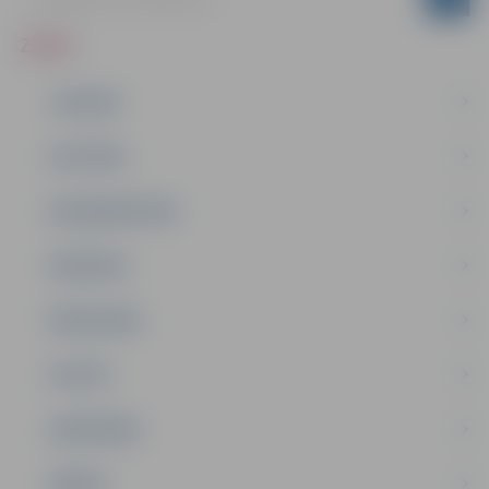
ZIŅAS
JAUNUMI
IZGLĪTĪBA
NODARBINĀTĪBA
PASĀKUMI
PAŠVALDĪBA
PILSĒTA
SABIEDRĪBA
ĢIMENE