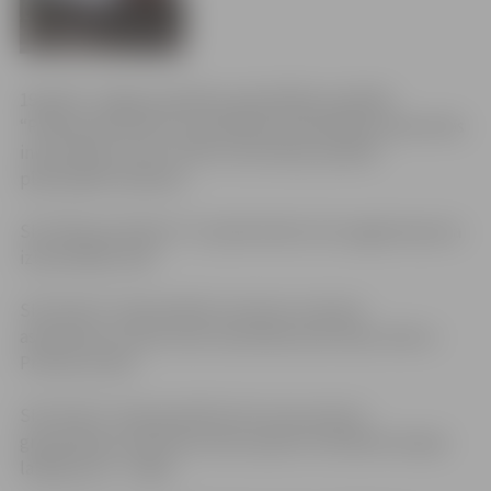
19.aprīlī, Jelgavas pilsētas pašvaldības iestādes
“Pilsētsaimniecība” koordinētais pašvaldības operatīvās
informācijas centrs (POIC) informē par pilsētā
plānotajiem darbiem.
SIA “Mitavas Elektra” turpinās darbu ielu apgaismojuma
izbūvē Biešu ielā.
SIA “KULK” veiks bedrīšu remontu ar karsto
asfaltbetonu Vidus ielā, Savienības ielā, Pļavu ielā un
Prohorova ielā.
SIA “KULK” veiks grantēto ielu sauso posmu
greiderēšanu Kazarmes ielas rajonā un Dobeles šosejas
labajā pusē – līnijās.