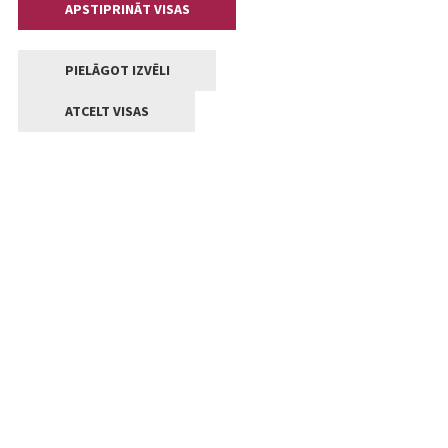
APSTIPRINĀT VISAS
PIELĀGOT IZVĒLI
ATCELT VISAS
Kontakti
Jelgavas valstpilsētas pašvaldība
Lielā iela 11, Jelgava, LV-3001
+371 63005522
pasts@jelgava.lv