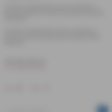
SIA “KULK” veiks grantēto ielu posmu uzbēršanu ar
šķembām Ķeguma un Sila ielu krustojumā, Griezes ielā,
Vizbuļu ielā.
SIA “KULK” veiks grantēto ielu posmu uzbēršanu ar
šķembām Zīles ceļā, Indrānu ielā, Strautnieku ielā un
Rudzu ielā.
Informācija sagatavota
JPPI „Pilsētsaimniecība”
Drukāt
Dalīties