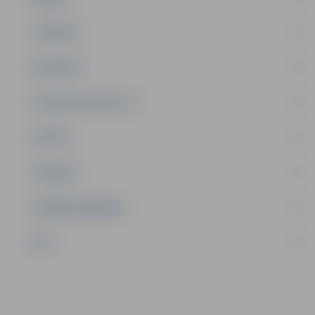
JAUNIEŠI
SATIKSME
SOCIĀLAIS ATBALSTS
SPORTS
TŪRISMS
UZŅĒMĒJDARBĪBA
NVO