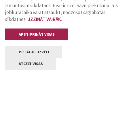
izmantosim sīkdatnes Jūsu ierīcē. Savu piekrišanu Jūs
jebkurā laikā varat atsaukt, nodzēšot saglabātās
sīkdatnes.
UZZINĀT VAIRĀK
.
APSTIPRINĀT VISAS
PIELĀGOT IZVĒLI
ATCELT VISAS
Kontakti