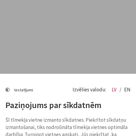
Izvēlies valodu:
LV
EN
Iestatījumi
Paziņojums par sīkdatnēm
Šī tīmekļa vietne izmanto sīkdatnes. Piekrītot sīkdatņu
izmantošanai, tiks nodrošināta tīmekļa vietnes optimāla
darbība. Turpinot vietnes apskati, Jūs piekrītat, ka