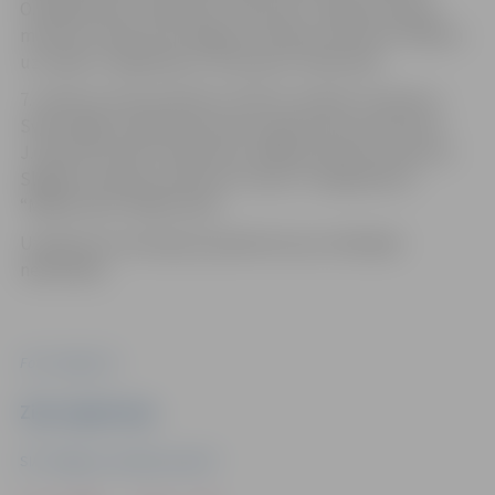
O.Kalpaka ielu–Raiņa ielu–Pasta ielu, tālāk pa ierasto
maršrutu. Maršrutos slēgtas autobusu pieturas “Mātera
uz Lielās” Lielajā ielā un “Autoosta” Pasta ielā.
7. maršruta reiss pulksten 11.05 no Teteles virzienā uz
Svēti slēgto Lielās ielas posmu apbrauks pa Lielo ielu–
J.Čakstes bulvāri–Raiņa ielu, tālāk pa ierasto maršrutu.
Slēgtas autobusu pieturas “Centrs” Lielajā ielā un
“Mātera iela” Mātera ielā.
Uzņēmums atvainojas pasažieriem par radītajām
neērtībām.
Foto: Jelgava.lv
Ziņu sagatavoja
SIA "Jelgavas autobusu parks"