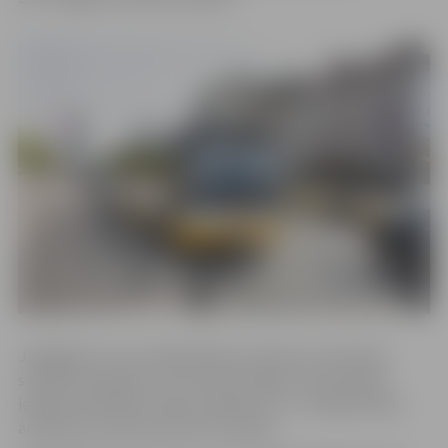
Jāatgādina, ka 4. maijā pilsētas autobuss kursēs pēc
svētdienas grafika, un lai iedzīvotājiem nodrošinātu
iespēju apmeklēt svētku pasākumus, 4. maijā pilsētas
autobusos varēs braukt bez maksas.