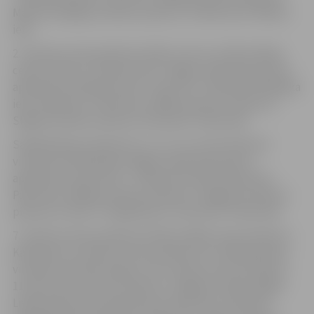
Maršrutā slēgta autobusu pietura “Svētes iela” Mātera
ielā.
2. maršruta reisi pulksten 10.45, 11.15 un 11.40 no Meiju
ceļa virzienā uz “Ģintermuižu” slēgto Lielās ielas posmu
apbrauks pa K.Barona ielu–Lielo ielu–Pulkveža O.Kalpaka
ielu–Raiņa ielu–Pasta ielu, tālāk pa ierasto maršrutu.
Slēgta autobusu pietura “Autoosta” Pasta ielā.
Sabiedriskais transports 5., 12., 13. un 14.a maršrutā
virzienā no Pārlielupes slēgto Lielās ielas posmu
apbrauks pa Lielo ielu–J.Čakstes bulvāri–Raiņa ielu–
Pasta ielu, tālāk pa ierasto maršrutu. Slēgtas autobusu
pieturas “Centrs” Lielajā ielā un “Autoosta” Pasta ielā.
7. maršruta reiss pulksten 10.45 no Meiju ceļa virzienā uz
Kārniņiem, 8. maršruta reiss pulksten 11 no Bemberiem
virzienā uz Romas krogu un 22. maršruta reiss pulksten
11.10 no Asteru ielas virzienā uz Jelgavas staciju slēgto
Lielās ielas posmu apbrauks pa Lielo ielu–Pulkveža