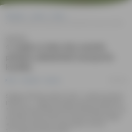
Sākumlapa
Jaunumi
Pilsēta
4. maijā uz laiku būs mainīta pilsētas sabiedriskā transporta kustība
Klausīties
4. maijā uz laiku būs mainīta
pilsētas sabiedriskā transporta
kustība
02/05/2023
Pilsēta
Sabiedrība
Satiksme
Skrējiena “Brīvības stafetes” laikā – 4. maijā no pulksten
10.50 līdz 12 – Jelgavā tiks slēgta satiksme Lielajā ielā no
Pulkveža Oskara Kalpaka ielas līdz Akadēmijas ielai un arī
atsevišķas autobusu pieturas. Pilsētas autobusi slēgto
ielas posmu apbrauks pa apvedceļiem, informē
SIA “Jelgavas autobusu parks”.