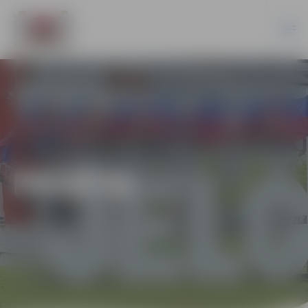
PILSĒTA