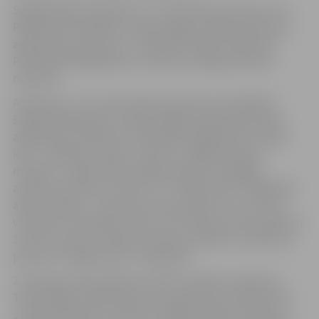
Sabiedriskais transports 1. un 19. maršrutā, braucot no
Pārlielupes Dobeles virzienā, slēgto Lielās ielas posmu
apbrauks pa Lielo ielu–J.Čakstes bulvāri–Raiņa ielu–
Pulkveža O.Kalpaka ielu–Lielo ielu, tālāk pa ierasto
maršrutu.
Autobusi 1., 15. un 18. maršrutā, braucot no Dobeles
šosejas Pārlielupes virzienā, slēgto Lielās ielas posmu
apbrauks pa Lielo ielu–Pulkveža O.Kalpaka ielu–Raiņa
ielu–J.Čakstes bulvāri–Lielo ielu, tālāk pa ierasto
maršrutu. Jāņem vērā, ka šajos maršrutos slēgtas
autobusu pieturas “Centrs” un “Pētera iela” Lielajā ielā
abos virzienos. 1. maršruta reiss pulksten 11 no centra
virzienā uz Ozolnieku skolu un 9. maršruta reiss pulksten
11.15 no centra virzienā uz Āni tiks uzsākts no autobusu
pieturas “Jelgavas pils” Lielajā ielā.
2. maršruta reiss pulksten 11.05 no Svētes virzienā uz
Teteli slēgto Lielās ielas posmu apbrauks pa Raiņa ielu–
J.Čakstes bulvāri–Lielo ielu, tālāk pa ierasto maršrutu.