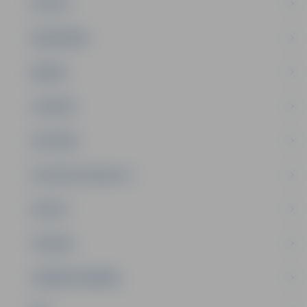
PILSĒTA
SABIEDRĪBA
ĢIMENE
JAUNIEŠI
SATIKSME
SOCIĀLAIS ATBALSTS
SPORTS
TŪRISMS
UZŅĒMĒJDARBĪBA