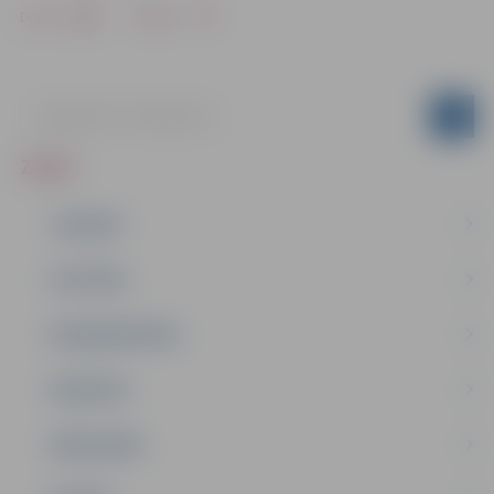
Drukāt
Dalīties
ZIŅAS
JAUNUMI
IZGLĪTĪBA
NODARBINĀTĪBA
PASĀKUMI
PAŠVALDĪBA