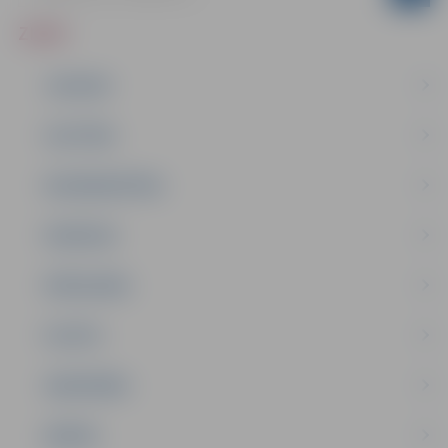
ZIŅAS
JAUNUMI
IZGLĪTĪBA
NODARBINĀTĪBA
PASĀKUMI
PAŠVALDĪBA
PILSĒTA
SABIEDRĪBA
ĢIMENE