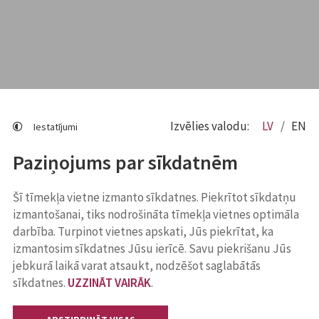
Izvēlies valodu:
LV
EN
Iestatījumi
Paziņojums par sīkdatnēm
Šī tīmekļa vietne izmanto sīkdatnes. Piekrītot sīkdatņu
izmantošanai, tiks nodrošināta tīmekļa vietnes optimāla
darbība. Turpinot vietnes apskati, Jūs piekrītat, ka
izmantosim sīkdatnes Jūsu ierīcē. Savu piekrišanu Jūs
jebkurā laikā varat atsaukt, nodzēšot saglabātās
sīkdatnes.
UZZINĀT VAIRĀK
.