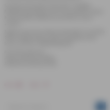
Savukārt par komandas „Ekskursija.lv” vērtīgāko
finālspēles basketbolistu atzīts Toms Neilands. Cīņā par
bronzas medaļu ar 86:84 savus pretiniekus uzveica
„Armets”.
Spēlē par mazo zeltu „Betcon Latvia/Ilmāri” ar rezultātu
79:65 uzvarēja komandu „Rokiji”, bet spēlē par mazo
bronzu „Kultūra” ar 84:80 pārspēja NĪP.
Informācija sagatavota
Jelgavas pilsētas pašvaldības
Sabiedrisko attiecību pārvaldē
Drukāt
Dalīties