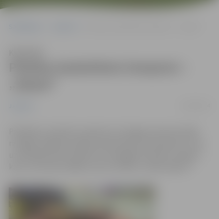
Sākumlapa
Jaunumi
Pilsētas basketbola čempioni – „Ķepas”
Klausīties
Pilsētas basketbola čempioni –
„Ķepas”
19/04/2014
Jaunumi
Piektdien, 18.aprīlī, pulksten 14 Jelgavas Sporta hallē
risinājās Jelgavas pilsētas basketbola čempionāts, kurā
uzvarētāja titulu atkārtoti nosargāja komanda „Ķepas”,
kas ar rezultātu 90:66 uzveica vienību „Ekskursija.lv”.