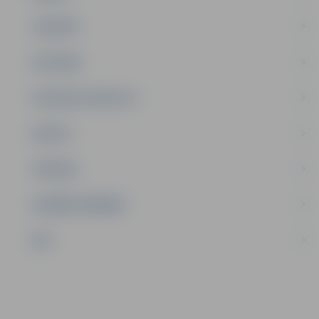
JAUNIEŠI
SATIKSME
SOCIĀLAIS ATBALSTS
SPORTS
TŪRISMS
UZŅĒMĒJDARBĪBA
NVO