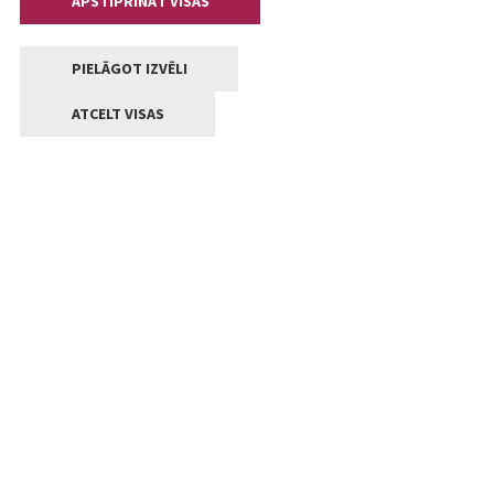
APSTIPRINĀT VISAS
PIELĀGOT IZVĒLI
ATCELT VISAS
Kontakti
Jelgavas valstpilsētas pašvaldība
Lielā iela 11, Jelgava, LV-3001
+371 63005522
pasts@jelgava.lv