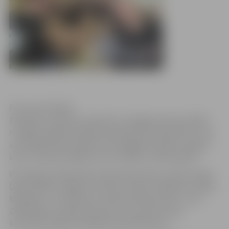
Foto: Ivars Veiliņš
Piektdien, 18.aprīlī, pulksten 14 Jelgavas Sporta hallē
risinājās Jelgavas pilsētas basketbola čempionāts, kurā
uzvarētāja titulu atkārtoti nosargāja komanda „Ķepas”,
kas ar rezultātu 90:66 uzveica vienību „Ekskursija.lv”.
Par pilsētas basketbola čempioniem kļuva Jānis Gutāns,
Dainis Dābols, Edgars Smirnovs, Oskars Jēkabsons, Māris
Masaļskis, Juris Brūveris, Valentīns Matusevičs, Juris
Zakenfelds un Matīss Rozītis, kurš atzīts arī par
komandas labāko finālspēles basketbolistu.