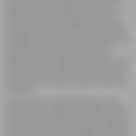
Latvijas mūzikas biznesā. 1984. gadā viņa sāka strādāt
Latvijas Radio, kur veidoja raidījumus “Mikrofons” un
“Mikrofona aptauja”, bet 1996. gadā kopā ar mūzikas
producentu Guntaru Raču nodibināja mūzikas ierakstu
kompāniju “Mikrofona ieraksti”, kurā darbojas joprojām.
Jau 28 gadus Elita ir Latvijas mūzikas ierakstu gada balvas
“Zelta Mikrofons” rīkotāja, kā arī festivāla “Laima
Rendezvous Jūrmala” producente. Savos ilgajos
darbības gados Elita ir sarīkojusi neskaitāmus koncertus
un festivālus, vadījusi vairākas sabiedriskās organizācijas.
Elitas aktīvais dzīves stils ir iedvesmas avots daudziem
un viņas pieredze var noderēt ikvienam, kas vēlas dzīvot
pilnvērtīgāk.
Grāmata “Mikrofons” atklāj Elitas Mīlgrāves, Latvijas
mūzikas industrijas nepagurstošas veidotājas, vilcējas un
stūmējas, ceļu līdz sasniegtajām virsotnēm, kas prasījis
neizmērojamu neatlaidību un licis piedzīvot zaudējumus
un kļūdas gan biznesā, gan personīgajā dzīvē. Aprakstītie