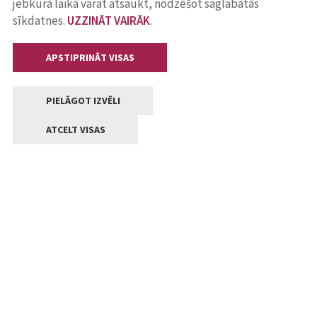
jebkurā laikā varat atsaukt, nodzēšot saglabātās
sīkdatnes.
UZZINĀT VAIRĀK
.
APSTIPRINĀT VISAS
PIELĀGOT IZVĒLI
ATCELT VISAS
Kontakti
Jelgavas valstpilsētas pašvaldība
Lielā iela 11, Jelgava, LV-3001