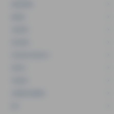
SABIEDRĪBA
ĢIMENE
JAUNIEŠI
SATIKSME
SOCIĀLAIS ATBALSTS
SPORTS
TŪRISMS
UZŅĒMĒJDARBĪBA
NVO