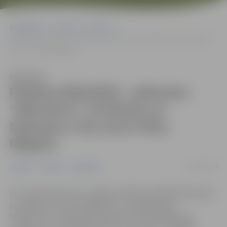
Sākumlapa
Jaunumi
Pilsēta
Pilsētas bibliotēkā – grāmatas “Mikrofons” atvēršana un tikšanās ar
tās autori Elitu Mīlgrāvi
Klausīties
Pilsētas bibliotēkā – grāmatas
“Mikrofons” atvēršana un
tikšanās ar tās autori Elitu
Mīlgrāvi
01/03/2024
Jaunumi
Pilsēta
Sabiedrība
14. martā pulksten 17 Jelgavas Pilsētas bibliotēka ielūdz
uz tikšanos ar Elitu Mīlgrāvi un viņas grāmatas
“Mikrofons” atvēršanas pasākumu. Elitas Mīlgrāves