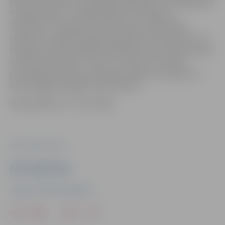
aizkulišu notikumi, aizraujošas epizodes no darba gaitām
“Latvijas Radio” un leģendārā kulta raidījuma
“Mikrofons” redakcijā un saskarsme ar sabiedrībā
zināmiem cilvēkiem grāmatai piešķir intīmu gaisotni, un
tā kalpos kā iedvesmojoša lasāmviela tiem, kam interesē
mūzikas industrijas “virtuve”, arī tiem, kas meklē
personīgas liecības par padomju laikiem, atmodas un
vēsturiskajiem 90. gadu notikumiem.
Ieeja pasākumā – bez maksas.
Foto: www.micrec.lv
Ziņu sagatavoja
Jelgavas Pilsētas bibliotēka
Drukāt
Dalīties