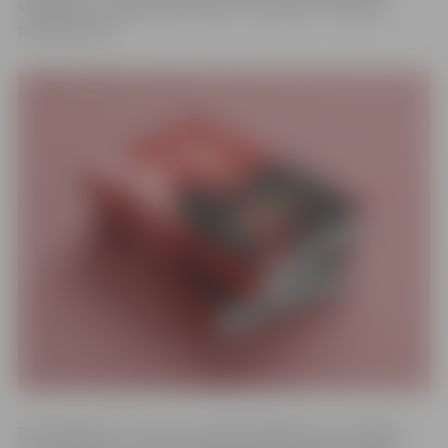
stāstījumus papildinās grupas “Atspulgi” muzikālie
priekšnesumi.
Elita Mīlgrāve ir viena no pazīstamākajām personībām