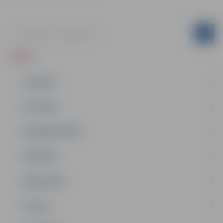
ZIŅAS
JAUNUMI
IZGLĪTĪBA
NODARBINĀTĪBA
PASĀKUMI
PAŠVALDĪBA
PILSĒTA