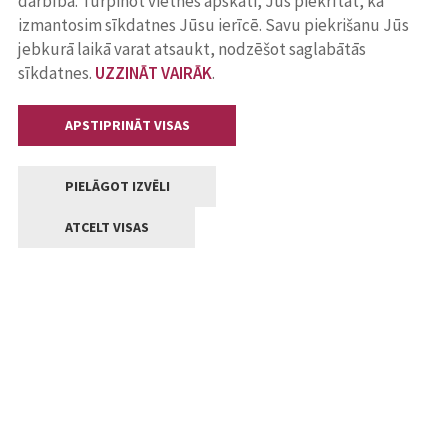
darbība. Turpinot vietnes apskati, Jūs piekrītat, ka
izmantosim sīkdatnes Jūsu ierīcē. Savu piekrišanu Jūs
jebkurā laikā varat atsaukt, nodzēšot saglabātās
sīkdatnes.
UZZINĀT VAIRĀK
.
APSTIPRINĀT VISAS
PIELĀGOT IZVĒLI
ATCELT VISAS
Kontakti