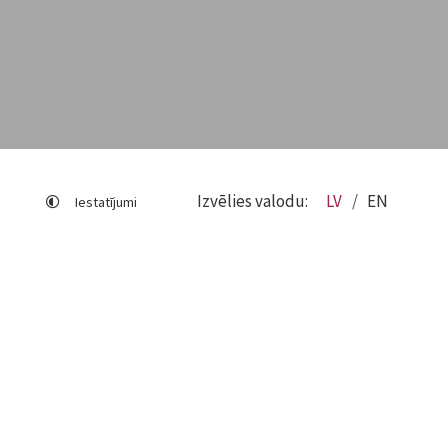
Izvēlies valodu:
LV
EN
Iestatījumi